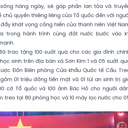
 sống hàng ngày, sẽ góp phần lan tỏa và truyề
ề chủ quyền thiêng liêng của Tổ quốc đến với ngườ
c đẩy khát vọng cống hiến của thanh niên Việt Na
a trong hành trình cùng đất nước bước vào k
mạnh.
đã trao tặng 100 suất quà cho các gia đình chín
 học sinh trên địa bàn xã Sơn Kim 1 và 05 suất qu
được Đồn Biên phòng Cửa khẩu Quốc tế Cầu Tre
m 01 triệu đồng tiền mặt và 01 túi an sinh trị gi
00 cờ Tổ quốc và 100 ảnh Bác Hồ cho người dân
m treo tại 80 phòng học và 10 máy lọc nước cho 0