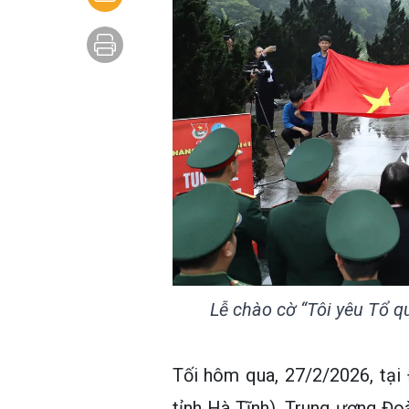
Lễ chào cờ “Tôi yêu Tổ qu
Tối hôm qua, 27/2/2026, tại
tỉnh Hà Tĩnh), Trung ương Đ