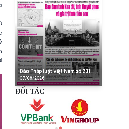
o
ủ
c
ẻ
n
i
Báo Pháp luật Việt Nam số 201
07/08/2026
ĐỐI TÁC