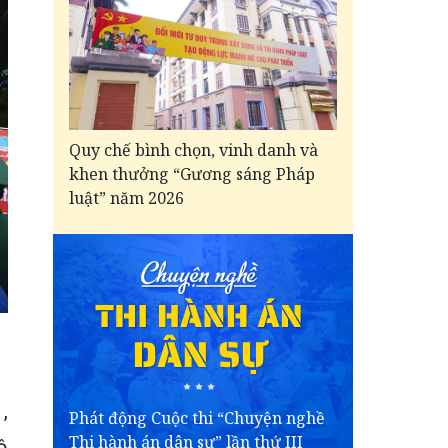
Quy chế bình chọn, vinh danh và
khen thưởng “Gương sáng Pháp
luật” năm 2026
,
Phát động Cuộc thi “Chuyện nghề
Thi hành án dân sự” lần thứ III
ộ