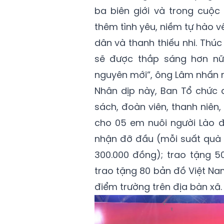
ba biên giới và trong cuộc
thêm tình yêu, niềm tự hào v
dân và thanh thiếu nhi. Thú
sẽ được thắp sáng hơn nữ
nguyên mới”, ông Lâm nhấn 
Nhân dịp này, Ban Tổ chức 
sách, đoàn viên, thanh niên,
cho 05 em nuôi người Lào 
nhận đỡ đầu (mỗi suất quà gồ
300.000 đồng); trao tặng 5
trao tặng 80 bản đồ Việt Na
điểm trường trên địa bàn xã.