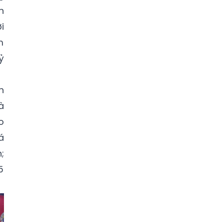
n
i
m
ỷ
h
à
o
á
;
5