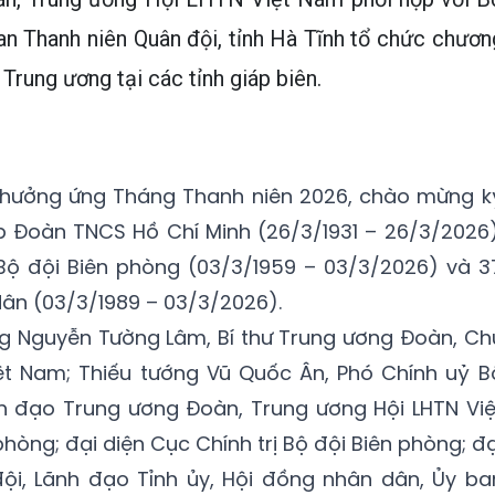
an Thanh niên Quân đội, tỉnh Hà Tĩnh tổ chức chươn
 Trung ương tại các tỉnh giáp biên.
c hưởng ứng Tháng Thanh niên 2026, chào mừng k
 Đoàn TNCS Hồ Chí Minh (26/3/1931 – 26/3/2026)
ộ đội Biên phòng (03/3/1959 – 03/3/2026) và 3
ân (03/3/1989 – 03/3/2026).
g Nguyễn Tường Lâm, Bí thư Trung ương Đoàn, Ch
iệt Nam; Thiếu tướng Vũ Quốc Ân, Phó Chính uỷ B
nh đạo Trung ương Đoàn, Trung ương Hội LHTN Việ
hòng; đại diện Cục Chính trị Bộ đội Biên phòng; đạ
ội, Lãnh đạo Tỉnh ủy, Hội đồng nhân dân, Ủy ba