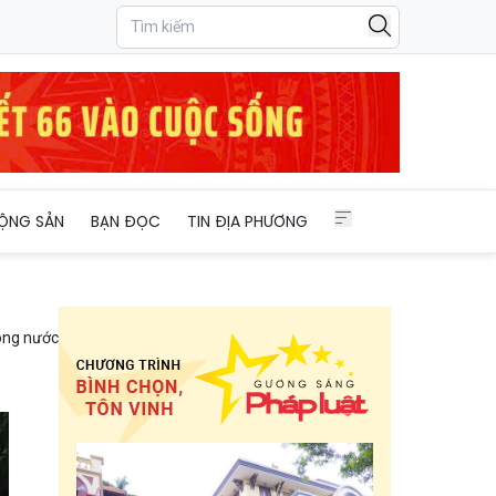
ỘNG SẢN
BẠN ĐỌC
TIN ĐỊA PHƯƠNG
ong nước