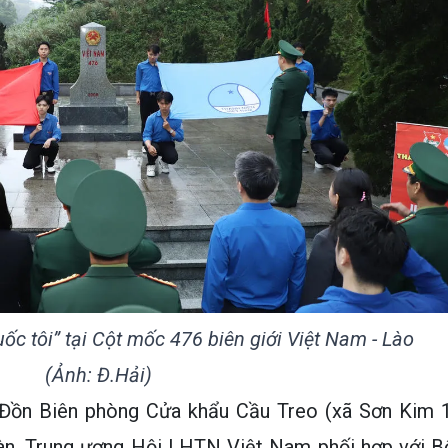
ốc tôi” tại Cột mốc 476 biên giới Việt Nam - Lào
(Ảnh: Đ.Hải)
 Đồn Biên phòng Cửa khẩu Cầu Treo (xã Sơn Kim 1
oàn, Trung ương Hội LHTN Việt Nam phối hợp với B