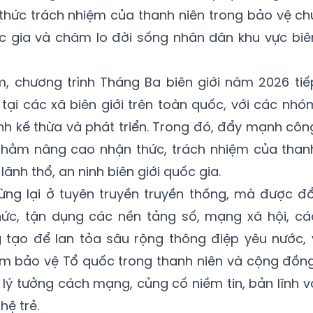
 thức trách nhiệm của thanh niên trong bảo vệ ch
ốc gia và chăm lo đời sống nhân dân khu vực biê
 chương trình Tháng Ba biên giới năm 2026 tiế
 tại các xã biên giới trên toàn quốc, với các nhó
nh kế thừa và phát triển. Trong đó, đẩy mạnh côn
 nhằm nâng cao nhận thức, trách nhiệm của than
ãnh thổ, an ninh biên giới quốc gia.
ng lại ở tuyên truyền truyền thống, mà được đổ
c, tận dụng các nền tảng số, mạng xã hội, cá
g tạo để lan tỏa sâu rộng thông điệp yêu nước, 
ệm bảo vệ Tổ quốc trong thanh niên và cộng đồng
ý tưởng cách mạng, củng cố niềm tin, bản lĩnh v
hệ trẻ.