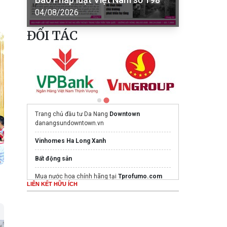
04/08/2026
ĐỐI TÁC
Trang chủ đầu tư Da Nang
Downtown
danangsundowntown.vn
Vinhomes Ha Long Xanh
Bất động sản
Mua nước hoa chính hãng tại
Tprofumo.com
LIÊN KẾT HỮU ÍCH
Ghế Massage PoongSan chính hãng
poongsankorea.vn
sửa chữa điện tử điện lạnh