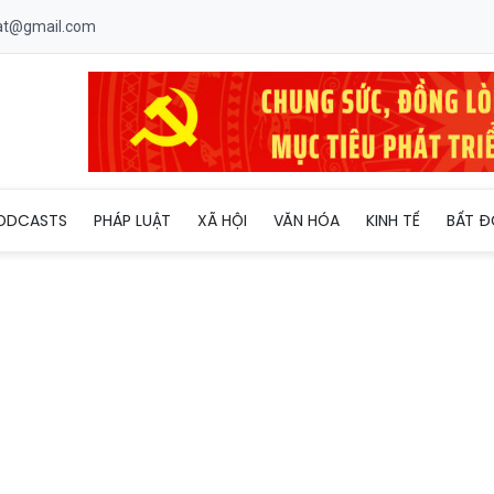
uat@gmail.com
thiết thực của BĐBP Quảng Trị hướng về Nhân dân vùng biên
ODCASTS
PHÁP LUẬT
XÃ HỘI
VĂN HÓA
KINH TẾ
BẤT Đ