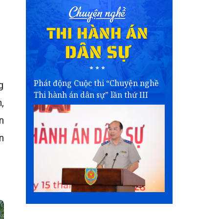
Phát động Cuộc thi “Chuyện nghề
g
Thi hành án dân sự” lần thứ III
,
n
n