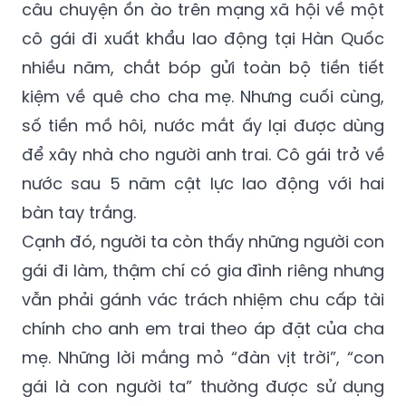
câu chuyện ồn ào trên mạng xã hội về một
cô gái đi xuất khẩu lao động tại Hàn Quốc
nhiều năm, chắt bóp gửi toàn bộ tiền tiết
kiệm về quê cho cha mẹ. Nhưng cuối cùng,
số tiền mồ hôi, nước mắt ấy lại được dùng
để xây nhà cho người anh trai. Cô gái trở về
nước sau 5 năm cật lực lao động với hai
bàn tay trắng.
Cạnh đó, người ta còn thấy những người con
gái đi làm, thậm chí có gia đình riêng nhưng
vẫn phải gánh vác trách nhiệm chu cấp tài
chính cho anh em trai theo áp đặt của cha
mẹ. Những lời mắng mỏ “đàn vịt trời”, “con
gái là con người ta” thường được sử dụng