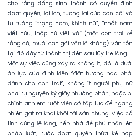
cho rằng đấng sinh thành có quyền định
đoạt quyền, lợi ích, tương lai của con cái và
tư tưởng “trọng nam, khinh nữ”, “nhất nam
viết hữu, thập nữ viết vô” (một con trai kể
rằng có, mười con gái vẫn là không) vẫn tồn
tại đó đây từ thành thị đến sau lũy tre làng.
Một sự việc cũng xảy ra không ít, đó là dưới
áp lực của định kiến “đất hương hỏa phải
dành cho con trai”, không ít người phụ nữ
phải tự nguyện ký giấy nhường phần, hoặc bị
chính anh em ruột viện cớ tập tục để ngang
nhiên gạt ra khỏi khối tài sản chung. Việc cố
tình dùng lệ làng, nếp nhà để phủ nhận lên
pháp luật, tước đoạt quyền thừa kế hợp