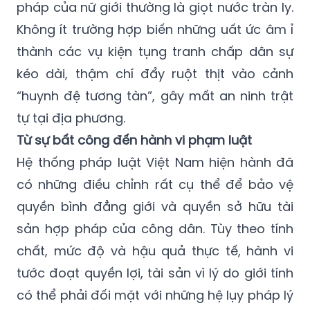
pháp của nữ giới thường là giọt nước tràn ly.
Không ít trường hợp biến những uất ức âm ỉ
thành các vụ kiện tụng tranh chấp dân sự
kéo dài, thậm chí đẩy ruột thịt vào cảnh
“huynh đệ tương tàn”, gây mất an ninh trật
tự tại địa phương.
Từ sự bất công đến hành vi phạm luật
Hệ thống pháp luật Việt Nam hiện hành đã
có những điều chỉnh rất cụ thể để bảo vệ
quyền bình đẳng giới và quyền sở hữu tài
sản hợp pháp của công dân. Tùy theo tính
chất, mức độ và hậu quả thực tế, hành vi
tước đoạt quyền lợi, tài sản vì lý do giới tính
có thể phải đối mặt với những hệ lụy pháp lý