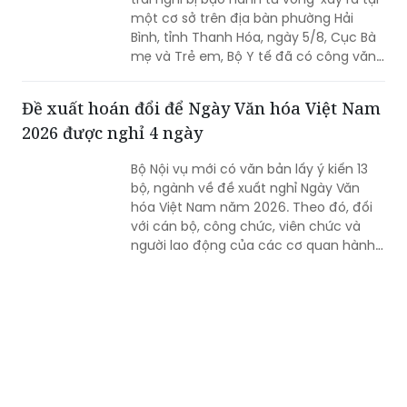
một cơ sở trên địa bàn phường Hải
Bình, tỉnh Thanh Hóa, ngày 5/8, Cục Bà
mẹ và Trẻ em, Bộ Y tế đã có công văn
gửi Sở Y tế tỉnh Thanh Hóa về việc xử lý
vụ việc liên quan đến trẻ em.
Đề xuất hoán đổi để Ngày Văn hóa Việt Nam
2026 được nghỉ 4 ngày
Bộ Nội vụ mới có văn bản lấy ý kiến 13
bộ, ngành về đề xuất nghỉ Ngày Văn
hóa Việt Nam năm 2026. Theo đó, đối
với cán bộ, công chức, viên chức và
người lao động của các cơ quan hành
chính nhà nước, đơn vị sự nghiệp công
lập, Bộ Nội vụ đề xuất 2 phương án nghỉ
Vì sao 328 thí sinh Trường THPT Chuyên
Ngày Văn hóa Việt Nam, gồm phương
Tuyên Quang được thi lại?
án hoán đổi để nghỉ 4 ngày liên tục...
Một trong những nội dung được nhiều
phóng viên quan tâm tại họp báo là lý
do cùng xảy ra vi phạm quy chế thi