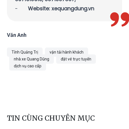
-
Website: xequangdung.vn
Văn Anh
Tỉnh Quảng Trị
vận tải hành khách
nhà xe Quang Dũng
đặt vé trực tuyến
dịch vụ cao cấp
TIN CÙNG CHUYÊN MỤC