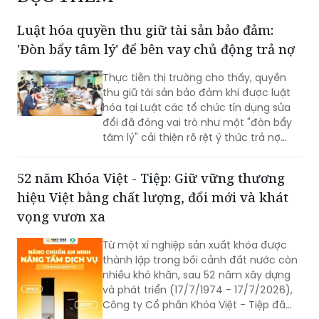
Luật hóa quyền thu giữ tài sản bảo đảm:
'Đòn bẩy tâm lý' để bên vay chủ động trả nợ
Thực tiễn thị trường cho thấy, quyền
thu giữ tài sản bảo đảm khi được luật
hóa tại Luật các tổ chức tín dụng sửa
đổi đã đóng vai trò như một "đòn bẩy
tâm lý" cải thiện rõ rệt ý thức trả nợ
của bên vay.
52 năm Khóa Việt - Tiệp: Giữ vững thương
hiệu Việt bằng chất lượng, đổi mới và khát
vọng vươn xa
Từ một xí nghiệp sản xuất khóa được
thành lập trong bối cảnh đất nước còn
nhiều khó khăn, sau 52 năm xây dựng
và phát triển (17/7/1974 - 17/7/2026),
Công ty Cổ phần Khóa Việt - Tiệp đã