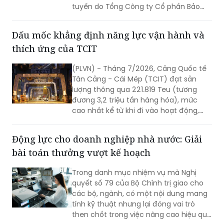
tuyến do Tổng Công ty Cổ phần Bảo
hiểm LPBank (LPBI) cung cấp.
Dấu mốc khẳng định năng lực vận hành và
thích ứng của TCIT
(PLVN) - Tháng 7/2026, Cảng Quốc tế
Tân Cảng - Cái Mép (TCIT) đạt sản
lượng thông qua 221.819 Teu (tương
đương 3,2 triệu tấn hàng hóa), mức
cao nhất kể từ khi đi vào hoạt động,
vượt kỷ lục được thiết lập vào tháng
8/2025. Kết quả này không chỉ đánh
Động lực cho doanh nghiệp nhà nước: Giải
dấu bước tăng trưởng về sản lượng mà
bài toán thưởng vượt kế hoạch
còn khẳng định năng lực vận hành, khả
năng thích ứng và chất lượng dịch vụ
Trong danh mục nhiệm vụ mà Nghị
của TCIT trong bối cảnh thị trường vận
quyết số 79 của Bộ Chính trị giao cho
tải biển và chuỗi cung ứng toàn cầu
các bộ, ngành, có một nội dung mang
còn nhiều biến động.
tính kỹ thuật nhưng lại đóng vai trò
then chốt trong việc nâng cao hiệu quả