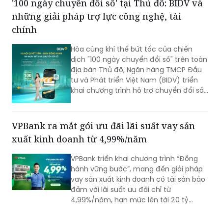
'100 ngày chuyển đổi số' tại Thủ đô: BIDV và
những giải pháp trợ lực công nghệ, tài
chính
Hòa cùng khí thế bứt tốc của chiến
dịch "100 ngày chuyển đổi số" trên toàn
địa bàn Thủ đô, Ngân hàng TMCP Đầu
tư và Phát triển Việt Nam (BIDV) triển
khai chương trình hỗ trợ chuyển đổi số
và tín dụng quy mô lớn cho doanh
nghiệp, hộ kinh doanh và các đơn vị sự
nghiệp.
VPBank ra mắt gói ưu đãi lãi suất vay sản
xuất kinh doanh từ 4,99%/năm
VPBank triển khai chương trình “Đồng
hành vững bước”, mang đến giải pháp
vay sản xuất kinh doanh có tài sản bảo
đảm với lãi suất ưu đãi chỉ từ
4,99%/năm, hạn mức lên tới 20 tỷ
đồng cùng nhiều tiện ích quản lý tài