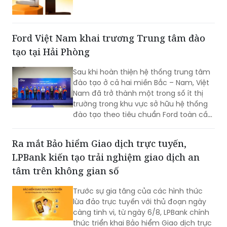
trở thành một trong những doanh
nghiệp cơ khí tiêu biểu của Việt Nam.
Hành trình hơn nửa thế kỷ ấy không chỉ
là câu chuyện tăng trưởng của một
Ford Việt Nam khai trương Trung tâm đào
thương hiệu “quốc dân”, mà còn phản
tạo tại Hải Phòng
ánh sự bền bỉ của doanh nghiệp Việt
trong quá trình đổi mới, hội nhập và
Sau khi hoàn thiện hệ thống trung tâm
không ngừng nâng cao năng lực cạnh
đào tạo ở cả hai miền Bắc – Nam, Việt
tranh.
Nam đã trở thành một trong số ít thị
trường trong khu vực sở hữu hệ thống
đào tạo theo tiêu chuẩn Ford toàn cầu,
cùng với Thái Lan, Nam Phi, Úc và
Philippin.
Ra mắt Bảo hiểm Giao dịch trực tuyến,
LPBank kiến tạo trải nghiệm giao dịch an
tâm trên không gian số
Trước sự gia tăng của các hình thức
lừa đảo trực tuyến với thủ đoạn ngày
càng tinh vi, từ ngày 6/8, LPBank chính
thức triển khai Bảo hiểm Giao dịch trực