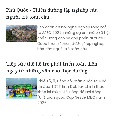
hoạt động của doanh nghiệp nhà nước
(DNNN): xây dựng cơ chế thưởng theo
Phú Quốc - Thiên đường lập nghiệp của
tỷ lệ đối với phần lợi nhuận vượt kế
người trẻ toàn cầu
hoạch.
Bên cạnh cơ hội nghề nghiệp rộng mở
từ APEC 2027, những dự án nhà ở xã hội
chất lượng cao sẽ góp phần đưa Phú
Quốc thành “thiên đường” lập nghiệp
hấp dẫn người trẻ toàn cầu.
Tiếp sức thế hệ trẻ phát triển toàn diện
ngay từ những sân chơi học đường
Chiều 5/8, tiếng còi mãn cuộc tại Nhà
thi đấu TDTT tỉnh Đắk Lắk chính thức
khép lại mùa Giải Bóng đá Nhi đồng
(U11) toàn quốc Cúp Nestlé MILO năm
2026.