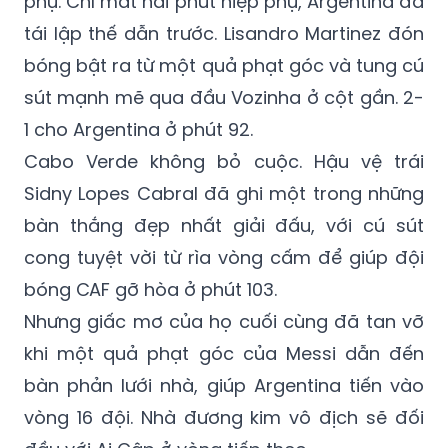
phụ. Chỉ mất hai phút hiệp phụ, Argentina đã
tái lập thế dẫn trước. Lisandro Martinez đón
bóng bật ra từ một quả phạt góc và tung cú
sút mạnh mẽ qua đầu Vozinha ở cột gần. 2-
1 cho Argentina ở phút 92.
Cabo Verde không bỏ cuộc. Hậu vệ trái
Sidny Lopes Cabral đã ghi một trong những
bàn thắng đẹp nhất giải đấu, với cú sút
cong tuyệt vời từ rìa vòng cấm để giúp đội
bóng CAF gỡ hòa ở phút 103.
Nhưng giấc mơ của họ cuối cùng đã tan vỡ
khi một quả phạt góc của Messi dẫn đến
bàn phản lưới nhà, giúp Argentina tiến vào
vòng 16 đội. Nhà đương kim vô địch sẽ đối