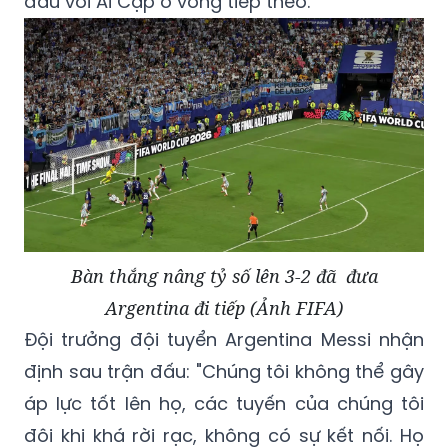
đầu với Ai Cập ở vòng tiếp theo.
Bàn thắng nâng tỷ số lên 3-2 đã đưa
Argentina đi tiếp (Ảnh FIFA)
Đội trưởng đội tuyển Argentina Messi nhận
định sau trận đấu: "Chúng tôi không thể gây
áp lực tốt lên họ, các tuyến của chúng tôi
đôi khi khá rời rạc, không có sự kết nối. Họ