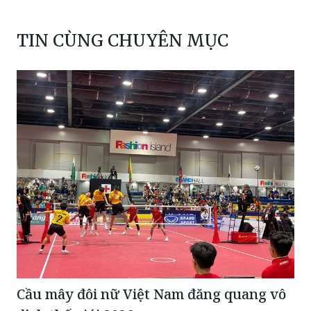
TIN CÙNG CHUYÊN MỤC
Cầu mây đôi nữ Việt Nam đăng quang vô