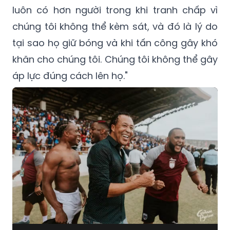
luôn có hơn người trong khi tranh chấp vì
chúng tôi không thể kèm sát, và đó là lý do
tại sao họ giữ bóng và khi tấn công gây khó
khăn cho chúng tôi. Chúng tôi không thể gây
áp lực đúng cách lên họ."