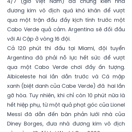
4/7 (giờ Việt Nam) đã chứng kiến nhà
đương kim vô địch quá khó khăn để vượt
qua một trận đấu đầy kịch tính trước một
Cabo Verde quả cảm. Argentina sẽ đối đầu
với Ai Cập ở vòng 16 đội.
Cả 120 phút thi đấu tại Miami, đội tuyển
Argentina đã phải nỗ lực hết sức để vượt
qua một Cabo Verde chơi đầy ấn tượng.
Albiceleste hai lần dẫn trước và Cá mập
xanh (biệt danh của Cabe Verde) đã hai lần
gỡ hòa. Tuy nhiên, khi chỉ còn 10 phút nữa là
hết hiệp phụ, từ một quả phạt góc của Lionel
Messi đã dẫn đến bàn phản lưới nhà của
Diney Borges, đưa nhà đương kim vô địch