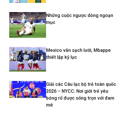
Những cuộc ngược dòng ngoạn
mục
Mexico vẫn sạch lưới, Mbappe
thiết lập kỷ lục
Giải các Câu lạc bộ trẻ toàn quốc
2026 – NYCC: Nơi giới trẻ yêu
bóng rổ được sống trọn với đam
mê