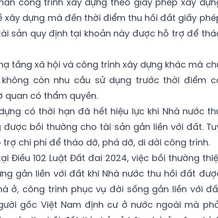
 phần công trình xây dựng theo giấy phép xây dựn
về xây dựng mà đến thời điểm thu hồi đất giấy phé
tài sản quy định tại khoản này được hỗ trợ để thá
 hạ tầng xã hội và công trình xây dựng khác mà ch
h không còn nhu cầu sử dụng trước thời điểm c
cơ quan có thẩm quyền.
dựng có thời hạn đã hết hiệu lực khi Nhà nước th
 được bồi thường cho tài sản gắn liền với đất. Tu
trợ chi phí để tháo dỡ, phá dỡ, di dời công trình.
i Điều 102 Luật Đất đai 2024, việc bồi thường thiệ
ựng gắn liền với đất khi Nhà nước thu hồi đất đượ
hà ở, công trình phục vụ đời sống gắn liền với đấ
người gốc Việt Nam định cư ở nước ngoài mà phả