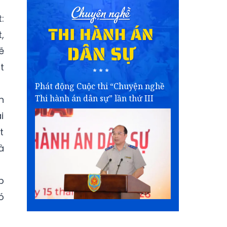
:
,
ẽ
t
Phát động Cuộc thi “Chuyện nghề
Thi hành án dân sự” lần thứ III
n
i
t
à
p
ó