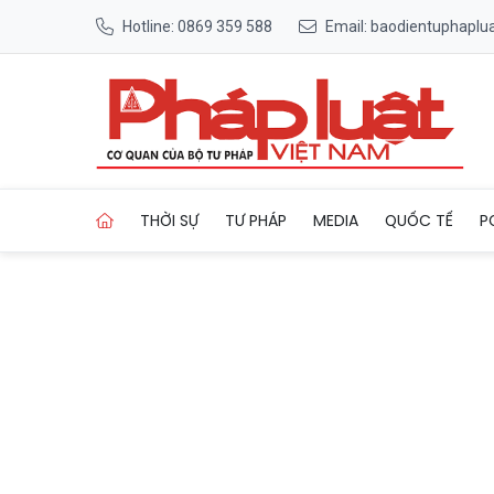
Hotline: 0869 359 588
Email: baodientuphapl
Trang chủ Nhà ở xây dựng vớ
THỜI SỰ
TƯ PHÁP
MEDIA
QUỐC TẾ
P