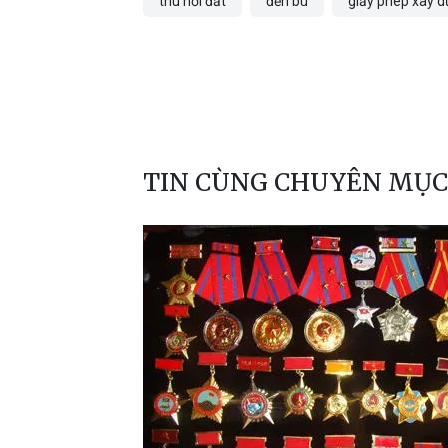
thu hồi đất
đền bù
giấy phép xây d
TIN CÙNG CHUYÊN MỤC