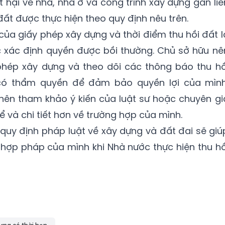
t hại về nhà, nhà ở và công trình xây dựng gắn liề
đất được thực hiện theo quy định nêu trên.
 của giấy phép xây dựng và thời điểm thu hồi đất l
c xác định quyền được bồi thường. Chủ sở hữu nê
 phép xây dựng và theo dõi các thông báo thu hồ
có thẩm quyền để đảm bảo quyền lợi của mình
 nên tham khảo ý kiến của luật sư hoặc chuyên gi
ể và chi tiết hơn về trường hợp của mình.
 quy định pháp luật về xây dựng và đất đai sẽ giú
 hợp pháp của mình khi Nhà nước thực hiện thu hồ