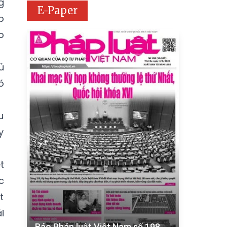
g
E-Paper
p
o
ủ
ó
u
y
t
c
t
i
Báo Pháp luật Việt Nam số 198