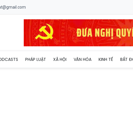
uat@gmail.com
i giấy phép xây dựng có thời hạn có được đền bù khi thu hồi đất
ODCASTS
PHÁP LUẬT
XÃ HỘI
VĂN HÓA
KINH TẾ
BẤT Đ