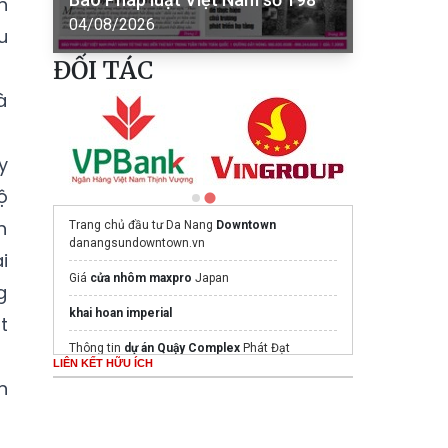
h
04/08/2026
u
ĐỐI TÁC
à
y
ộ
h
Trang chủ đầu tư Da Nang
Downtown
danangsundowntown.vn
i
Giá
cửa nhôm maxpro
Japan
g
khai hoan imperial
t
Thông tin
dự án Quậy Complex
Phát Đạt
LIÊN KẾT HỮU ÍCH
n
The Emerald River Park
Vinhomes Ha Long Xanh