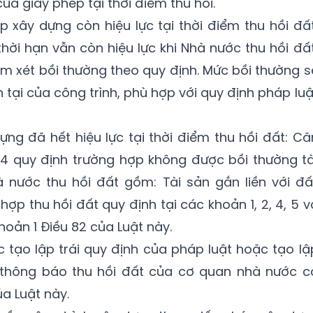
ủa giấy phép tại thời điểm thu hồi.
p xây dựng còn hiệu lực tại thời điểm thu hồi đất
hời hạn vẫn còn hiệu lực khi Nhà nước thu hồi đất
m xét bồi thường theo quy định. Mức bồi thường s
ện tại của công trình, phù hợp với quy định pháp luậ
ng đã hết hiệu lực tại thời điểm thu hồi đất: Că
24 quy định trường hợp không được bồi thường tà
à nước thu hồi đất gồm: Tài sản gắn liền với đấ
ợp thu hồi đất quy định tại các khoản 1, 2, 4, 5 v
hoản 1 Điều 82 của Luật này.
c tạo lập trái quy định của pháp luật hoặc tạo lậ
a thông báo thu hồi đất của cơ quan nhà nước c
a Luật này.