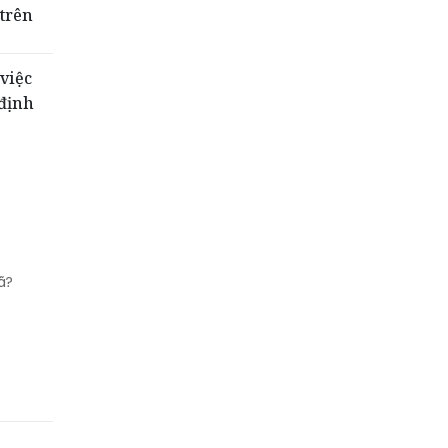
 trên
việc
 định
ã?