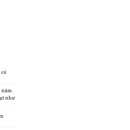
 có
1 năm
ạt như
ơn