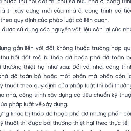
 nước thu hồi đất thì chủ sở hữu nhà ở, công trìn
á trị xây dựng mới của nhà ở, công trình có tiê
heo quy định của pháp luật có liên quan.
h được sử dụng các nguyên vật liệu còn lại của nh
 dựng gắn liền với đất không thuộc trường hợp qu
c thu hồi đất mà bị tháo dỡ hoặc phá dỡ toàn b
thường thiệt hại như sau: Đối với nhà, công trìn
phá dỡ toàn bộ hoặc một phần mà phần còn lạ
 thuật theo quy định của pháp luật thì bồi thườn
ủa nhà, công trình xây dựng có tiêu chuẩn kỹ thuậ
ủa pháp luật về xây dựng.
 dựng khác bị tháo dỡ hoặc phá dỡ nhưng phần cò
 thuật thì được bồi thường thiệt hại theo thực tế.