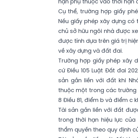
hạn phụ thuộc vào thời hạn c
Cụ thể, trường hợp giấy phé
Nếu giấy phép xây dựng có t
chủ sở hữu ngôi nhà được xe
được tính dựa trên giá trị hi
về xây dựng và đất đai.
Trường hợp giấy phép xây dự
cứ Điều 105 Luật Đất đai 20
sản gắn liền với đất khi Nh
thuộc một trong các trường h
8 Điều 81, điểm b và điểm c k
Tài sản gắn liền với đất đượ
trong thời hạn hiệu lực củ
thẩm quyền theo quy định củ