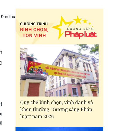
Đơn thư
h
c
Quy chế bình chọn, vinh danh và
t
khen thưởng “Gương sáng Pháp
i
luật” năm 2026
i