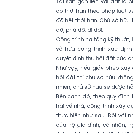
Tài sản gắn liền với đất là
có thời hạn theo pháp luật 
đã hết thời hạn. Chủ sở hữu 
dỡ, phá dỡ, di dời.
Công trình hạ tầng kỹ thuật,
sở hữu công trình xác địn
quyết định thu hồi đất của 
Như vậy, nếu giấy phép xây 
hồi đất thì chủ sở hữu không
nhiên, chủ sở hữu sẽ được hỗ 
Bên cạnh đó, theo quy định tạ
hại về nhà, công trình xây d
thực hiện như sau: Đối với n
của hộ gia đình, cá nhân, 