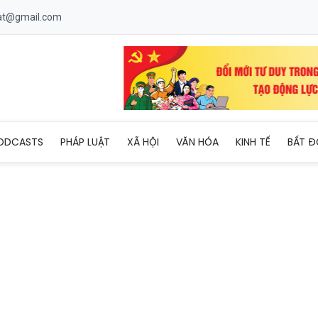
uat@gmail.com
ng Hoa Kon Tum hỗ trợ người dân đón Tết ấm áp
ODCASTS
PHÁP LUẬT
XÃ HỘI
VĂN HÓA
KINH TẾ
BẤT Đ