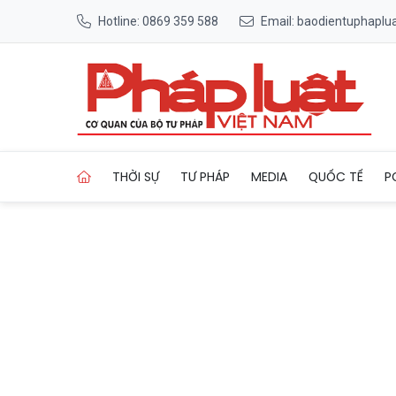
Hotline: 0869 359 588
Email: baodientuphapl
Trang chủ Nhà máy mì Phươ
THỜI SỰ
TƯ PHÁP
MEDIA
QUỐC TẾ
P