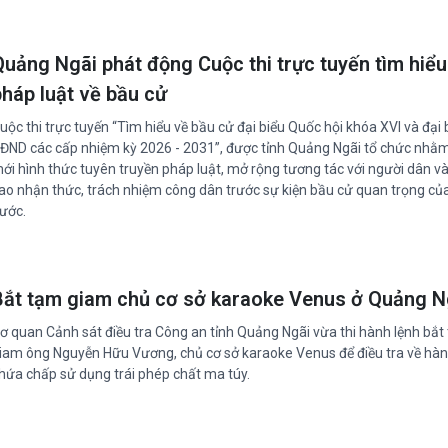
Quảng Ngãi phát động Cuộc thi trực tuyến tìm hiểu
pháp luật về bầu cử
uộc thi trực tuyến “Tìm hiểu về bầu cử đại biểu Quốc hội khóa XVI và đại 
ĐND các cấp nhiệm kỳ 2026 - 2031”, được tỉnh Quảng Ngãi tổ chức nhằm
ới hình thức tuyên truyền pháp luật, mở rộng tương tác với người dân v
ao nhận thức, trách nhiệm công dân trước sự kiện bầu cử quan trọng củ
ước.
Bắt tạm giam chủ cơ sở karaoke Venus ở Quảng N
ơ quan Cảnh sát điều tra Công an tỉnh Quảng Ngãi vừa thi hành lệnh bắt
iam ông Nguyễn Hữu Vương, chủ cơ sở karaoke Venus để điều tra về hàn
hứa chấp sử dụng trái phép chất ma túy.