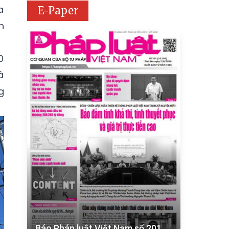
a
E-Paper
n
0
à
g
Báo Pháp luật Việt Nam số 201