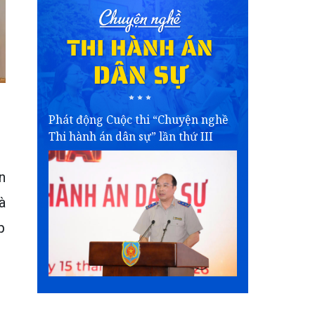
Phát động Cuộc thi “Chuyện nghề
Thi hành án dân sự” lần thứ III
n
à
p