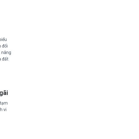
biểu
 đổi
à nâng
a đất
gãi
 tạm
h vi