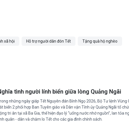
nh xã hội
Hỗ trợ người dân đón Tết
Tặng quà hộ nghèo
Nghĩa tình người lính biển giữa lòng Quảng Ngãi
rong những ngày giáp Tết Nguyên đán Bính Ngọ 2026, Bộ Tư lệnh Vùng
át biển 2 phối hợp Ban Tuyên giáo và Dân vận Tỉnh ủy Quảng Ngãi tổ ch
ộng tri ân tại xã Ba Gia, thể hiện đạo lý “uống nước nhớ nguồn”, lan tỏa n
ình quân - dân và chăm lo Tết cho các gia đình chính sách.