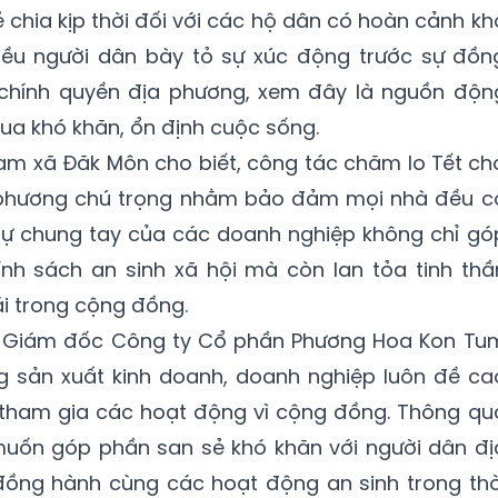
ẻ chia kịp thời đối với các hộ dân có hoàn cảnh kh
nhiều người dân bày tỏ sự xúc động trước sự đồn
chính quyền địa phương, xem đây là nguồn độn
 qua khó khăn, ổn định cuộc sống.
am xã Đăk Môn cho biết, công tác chăm lo Tết ch
 phương chú trọng nhằm bảo đảm mọi nhà đều c
. Sự chung tay của các doanh nghiệp không chỉ gó
ính sách an sinh xã hội mà còn lan tỏa tinh thầ
ái trong cộng đồng.
– Giám đốc Công ty Cổ phần Phương Hoa Kon Tu
g sản xuất kinh doanh, doanh nghiệp luôn đề ca
c tham gia các hoạt động vì cộng đồng. Thông qu
muốn góp phần san sẻ khó khăn với người dân đị
 đồng hành cùng các hoạt động an sinh trong thờ