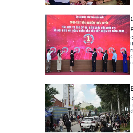
C
H
m
c
n
C
g
c