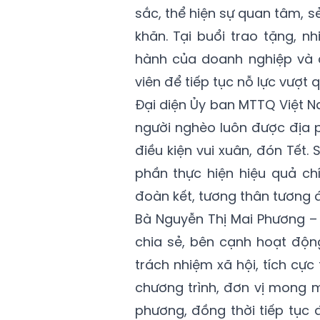
sắc, thể hiện sự quan tâm, s
khăn. Tại buổi trao tặng, 
hành của doanh nghiệp và 
viên để tiếp tục nỗ lực vượt
Đại diện Ủy ban MTTQ Việt N
người nghèo luôn được địa
điều kiện vui xuân, đón Tết
phần thực hiện hiệu quả ch
đoàn kết, tương thân tương 
Bà Nguyễn Thị Mai Phương 
chia sẻ, bên cạnh hoạt độn
trách nhiệm xã hội, tích cự
chương trình, đơn vị mong 
phương, đồng thời tiếp tục