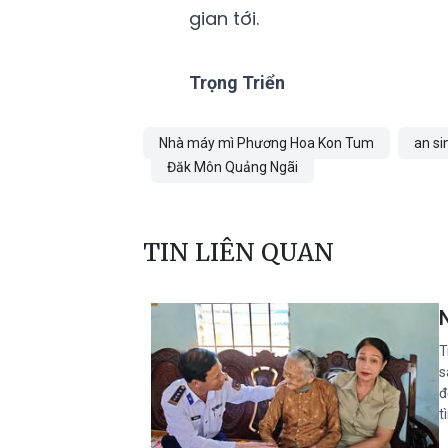
gian tới.
Trọng Triển
Nhà máy mì Phương Hoa Kon Tum
an si
Đăk Môn Quảng Ngãi
TIN LIÊN QUAN
T
s
đ
t