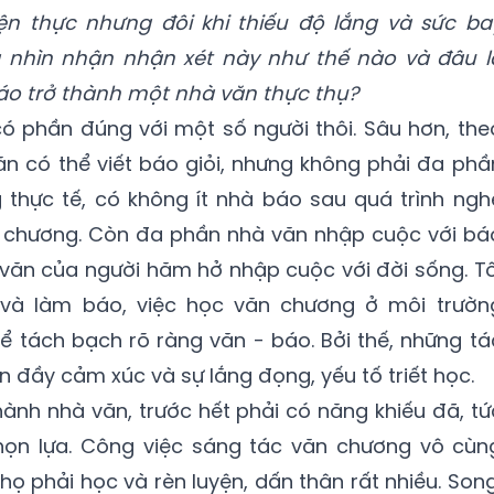
ện thực nhưng đôi khi thiếu độ lắng và sức ba
nhìn nhận nhận xét này như thế nào và đâu l
áo trở thành một nhà văn thực thụ?
có phần đúng với một số người thôi. Sâu hơn, the
ăn có thể viết báo giỏi, nhưng không phải đa phầ
g thực tế, có không ít nhà báo sau quá trình ngh
n chương. Còn đa phần nhà văn nhập cuộc với bá
 văn của người hăm hở nhập cuộc với đời sống. Tô
c và làm báo, việc học văn chương ở môi trườn
hể tách bạch rõ ràng văn - báo. Bởi thế, những tá
 đầy cảm xúc và sự lắng đọng, yếu tố triết học.
ành nhà văn, trước hết phải có năng khiếu đã, tứ
họn lựa. Công việc sáng tác văn chương vô cùn
họ phải học và rèn luyện, dấn thân rất nhiều. Song