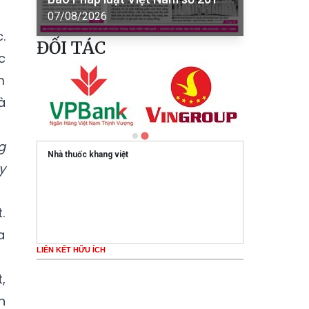
07/08/2026
.
ĐỐI TÁC
c
m
à
g
Nhà thuốc khang việt
y
.
a
LIÊN KẾT HỮU ÍCH
,
n