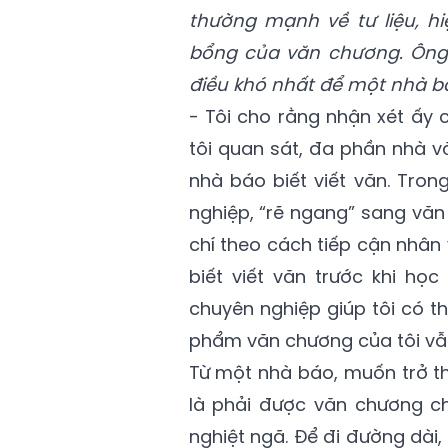
thường mạnh về tư liệu, hi
bổng của văn chương. Ông 
điều khó nhất để một nhà b
- Tôi cho rằng nhận xét ấy 
tôi quan sát, đa phần nhà v
nhà báo biết viết văn. Tron
nghiệp, “rẽ ngang” sang vă
chí theo cách tiếp cận nhân
biết viết văn trước khi họ
chuyên nghiệp giúp tôi có t
phẩm văn chương của tôi vẫn
Từ một nhà báo, muốn trở th
là phải được văn chương c
nghiệt ngã. Để đi đường dài, 