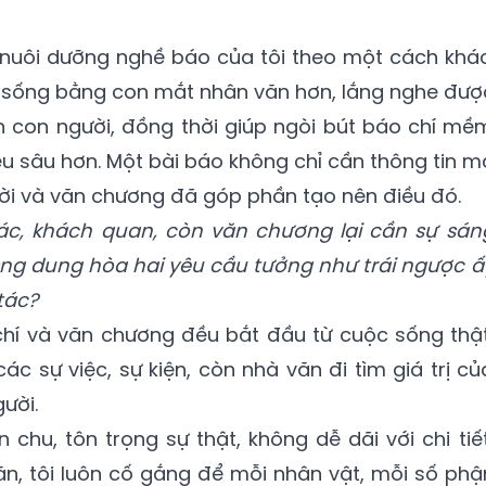
 nuôi dưỡng nghề báo của tôi theo một cách khác
i sống bằng con mắt nhân văn hơn, lắng nghe đượ
 con người, đồng thời giúp ngòi bút báo chí mề
ều sâu hơn. Một bài báo không chỉ cần thông tin m
ời và văn chương đã góp phần tạo nên điều đó.
ác, khách quan, còn văn chương lại cần sự sán
Ông dung hòa hai yêu cầu tưởng như trái ngược ấ
tác?
o chí và văn chương đều bắt đầu từ cuộc sống thật
ác sự việc, sự kiện, còn nhà văn đi tìm giá trị củ
ười.
 chu, tôn trọng sự thật, không dễ dãi với chi tiết
văn, tôi luôn cố gắng để mỗi nhân vật, mỗi số phậ