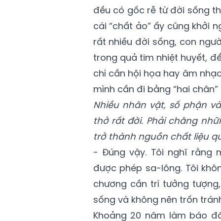
đều có gốc rễ từ đời sống thự
cái “chất ảo” ấy cũng khởi n
rất nhiều đời sống, con ngư
trong quả tim nhiệt huyết, đ
chí cần hội họa hay âm nhạc t
mình cần đi bằng “hai chân” 
Nhiều nhân vật, số phận v
thở rất đời. Phải chăng nh
trở thành nguồn chất liệu 
- Đúng vậy. Tôi nghĩ rằng m
được phép sa-lông. Tôi khô
chương cần trí tưởng tượng
sống và không nên trốn tránh
Khoảng 20 năm làm báo đã c