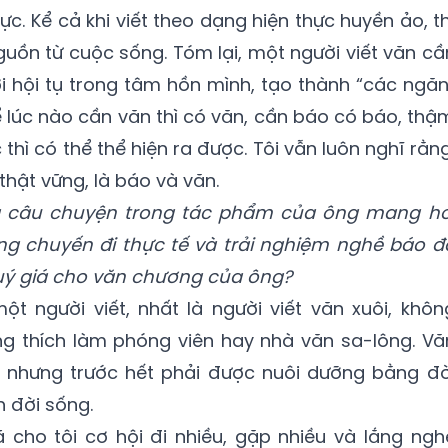
c. Kể cả khi viết theo dạng hiện thực huyền ảo, th
guồn từ cuộc sống. Tóm lại, một người viết văn cầ
ời hội tụ trong tâm hồn mình, tạo thành “các ngăn
ể lúc nào cần văn thì có văn, cần báo có báo, thậ
hì có thể thể hiện ra được. Tôi vẫn luôn nghĩ rằng
thật vững, là báo và văn.
à câu chuyện trong tác phẩm của ông mang hơ
ững chuyến đi thực tế và trải nghiệm nghề báo đ
quý giá cho văn chương của ông?
ột người viết, nhất là người viết văn xuôi, khôn
ng thích làm phóng viên hay nhà văn sa-lông. Vă
, nhưng trước hết phải được nuôi dưỡng bằng đờ
 đời sống.
ho tôi cơ hội đi nhiều, gặp nhiều và lắng ngh