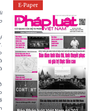
E-Paper
i
o
ự
.
o
à
à
ở
o
ề
m
Báo Pháp luật Việt Nam số 201