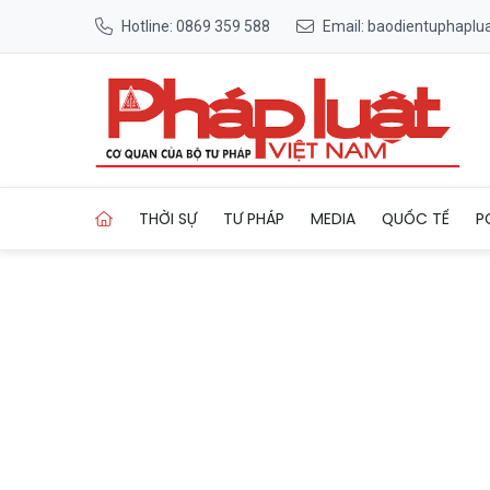
Hotline: 0869 359 588
Email: baodientuphapl
Trang chủ Nhà báo, nhà văn 
THỜI SỰ
TƯ PHÁP
MEDIA
QUỐC TẾ
P