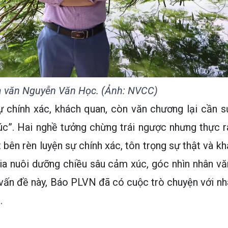
à văn Nguyễn Văn Học. (Ảnh: NVCC)
ự chính xác, khách quan, còn văn chương lại cần s
úc”. Hai nghề tưởng chừng trái ngược nhưng thực r
 bên rèn luyện sự chính xác, tôn trọng sự thật và kh
kia nuôi dưỡng chiều sâu cảm xúc, góc nhìn nhân vă
vấn đề này, Báo PLVN đã có cuộc trò chuyện với nh
.