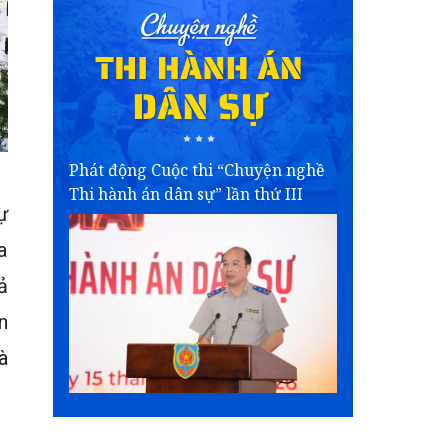
Phát động Cuộc thi “Chuyện nghề
Thi hành án dân sự” lần thứ III
ự
a
ả
n
à