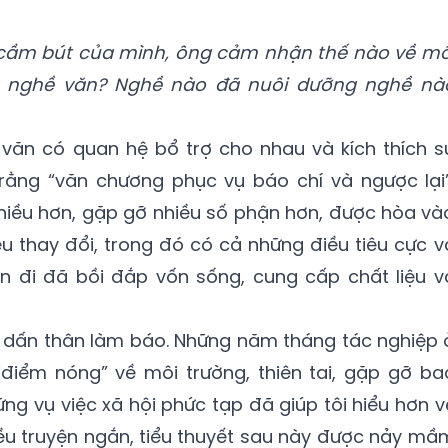
 cầm bút của mình, ông cảm nhận thế nào về mố
à nghề văn? Nghề nào đã nuôi dưỡng nghề nà
 văn có quan hệ bổ trợ cho nhau và kích thích s
ẻ rằng “văn chương phục vụ báo chí và ngược lại”
nhiều hơn, gặp gỡ nhiều số phận hơn, được hòa và
ều thay đổi, trong đó có cả những điều tiêu cực v
ến đi đã bồi đắp vốn sống, cung cấp chất liệu v
 đã dấn thân làm báo. Những năm tháng tác nghiệp 
“điểm nóng” về môi trường, thiên tai, gặp gỡ ba
ng vụ việc xã hội phức tạp đã giúp tôi hiểu hơn v
ều truyện ngắn, tiểu thuyết sau này được nảy mầ