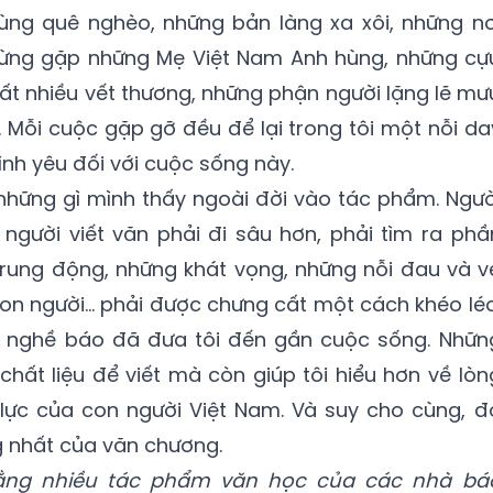
vùng quê nghèo, những bản làng xa xôi, những nơ
; từng gặp những Mẹ Việt Nam Anh hùng, những cự
rất nhiều vết thương, những phận người lặng lẽ mư
 Mỗi cuộc gặp gỡ đều để lại trong tôi một nỗi da
ình yêu đối với cuộc sống này.
những gì mình thấy ngoài đời vào tác phẩm. Ngườ
n người viết văn phải đi sâu hơn, phải tìm ra phầ
rung động, những khát vọng, những nỗi đau và v
on người... phải được chưng cất một cách khéo léo
vì nghề báo đã đưa tôi đến gần cuộc sống. Nhữn
chất liệu để viết mà còn giúp tôi hiểu hơn về lòn
 lực của con người Việt Nam. Và suy cho cùng, đ
 nhất của văn chương.
rằng nhiều tác phẩm văn học của các nhà bá