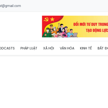
uat@gmail.com
Nguyễn Văn Học: Làm báo, cần có trách nhiệm với sự thật
ODCASTS
PHÁP LUẬT
XÃ HỘI
VĂN HÓA
KINH TẾ
BẤT Đ