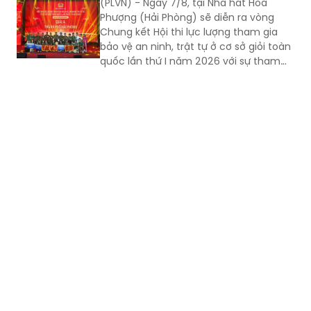
(PLVN) - Ngày 7/8, tại Nhà hát Hoa
Phượng (Hải Phòng) sẽ diễn ra vòng
Chung kết Hội thi lực lượng tham gia
bảo vệ an ninh, trật tự ở cơ sở giỏi toàn
quốc lần thứ I năm 2026 với sự tham
gia của 8 đội tuyển xuất sắc đại diện
cho 34 tỉnh, TP.