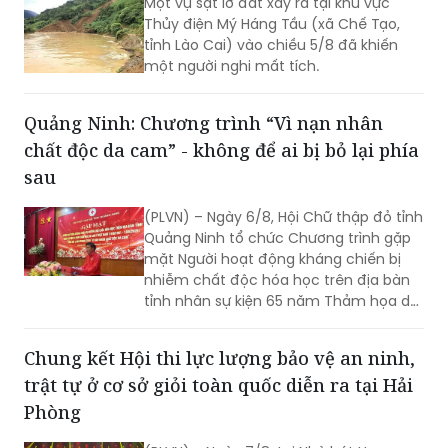
Một vụ sạt lở đất xảy ra tại khu vực
Thủy điện Mý Háng Tầu (xã Chế Tạo,
tỉnh Lào Cai) vào chiều 5/8 đã khiến
một người nghi mất tích.
Quảng Ninh: Chương trình “Vì nạn nhân
chất độc da cam” - không để ai bị bỏ lại phía
sau
(PLVN) – Ngày 6/8, Hội Chữ thập đỏ tỉnh
Quảng Ninh tổ chức Chương trình gặp
mặt Người hoạt động kháng chiến bị
nhiễm chất độc hóa học trên địa bàn
tỉnh nhân sự kiện 65 năm Thảm họa da
cam ở Việt Nam (10/8/1961 -
10/8/2026) và tổng kết 5 năm phong
Chung kết Hội thi lực lượng bảo vệ an ninh,
trào “Vì nạn nhân chất độc da cam”.
trật tự ở cơ sở giỏi toàn quốc diễn ra tại Hải
Phòng