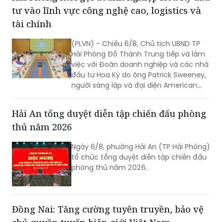
tư vào lĩnh vực công nghệ cao, logistics và
tài chính
(PLVN) - Chiều 6/8, Chủ tịch UBND TP
Hải Phòng Đỗ Thành Trung tiếp và làm
việc với Đoàn doanh nghiệp và các nhà
đầu tư Hoa Kỳ do ông Patrick Sweeney,
người sáng lập và đại diện American
Kestrel Global Strategies Group làm
Trưởng đoàn đến thăm, làm việc và
Hải An tổng duyệt diễn tập chiến đấu phòng
tìm hiểu cơ hội đầu tư tại Hải Phòng.
thủ năm 2026
Ngày 6/8, phường Hải An (TP Hải Phòng)
tổ chức tổng duyệt diễn tập chiến đấu
phòng thủ năm 2026.
Đồng Nai: Tăng cường tuyên truyền, bảo vệ