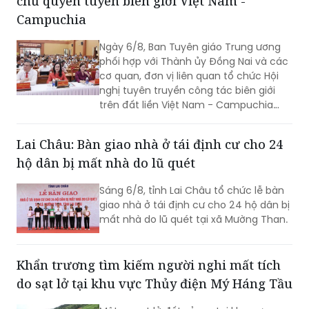
chủ quyền tuyến biên giới Việt Nam -
Campuchia
Ngày 6/8, Ban Tuyên giáo Trung ương
phối hợp với Thành ủy Đồng Nai và các
cơ quan, đơn vị liên quan tổ chức Hội
nghị tuyên truyền công tác biên giới
trên đất liền Việt Nam - Campuchia
năm 2026.
Lai Châu: Bàn giao nhà ở tái định cư cho 24
hộ dân bị mất nhà do lũ quét
Sáng 6/8, tỉnh Lai Châu tổ chức lễ bàn
giao nhà ở tái định cư cho 24 hộ dân bị
mất nhà do lũ quét tại xã Mường Than.
Khẩn trương tìm kiếm người nghi mất tích
do sạt lở tại khu vực Thủy điện Mý Háng Tầu