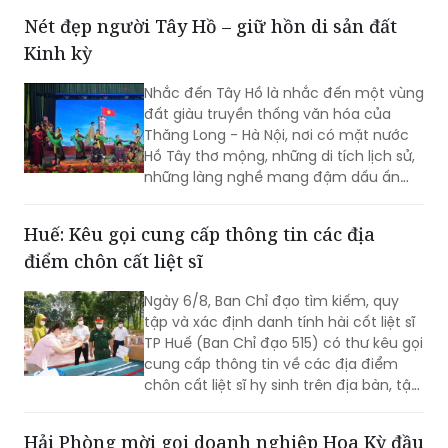
thông (TTATGT). Các lỗi vi phạm phổ
Nét đẹp người Tây Hồ – giữ hồn di sản đất
biến tập trung vào hành vi chạy quá
Kinh kỳ
tốc độ và không chấp hành tín hiệu
đèn giao thông.
Nhắc đến Tây Hồ là nhắc đến một vùng
đất giàu truyền thống văn hóa của
Thăng Long - Hà Nội, nơi có mặt nước
Hồ Tây thơ mộng, những di tích lịch sử,
những làng nghề mang đậm dấu ấn
dân gian và những con người luôn biết
trân trọng, gìn giữ các giá trị văn hóa
Huế: Kêu gọi cung cấp thông tin các địa
nghìn năm văn hiến.
điểm chôn cất liệt sĩ
Ngày 6/8, Ban Chỉ đạo tìm kiếm, quy
tập và xác định danh tính hài cốt liệt sĩ
TP Huế (Ban Chỉ đạo 515) có thư kêu gọi
cung cấp thông tin về các địa điểm
chôn cất liệt sĩ hy sinh trên địa bàn, tập
trung tại khu vực đèo Phước Tượng,
đèo Hải Vân (xã Chân Mây - Lăng Cô)
Hải Phòng mời gọi doanh nghiệp Hoa Kỳ đầu
và khu vực sông Truồi (xã Lộc An).