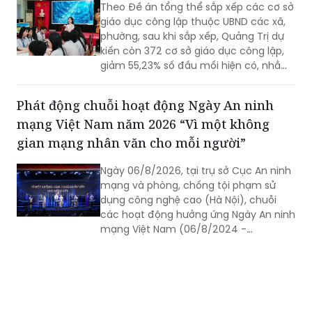
Theo Đề án tổng thể sắp xếp các cơ sở
giáo dục công lập thuộc UBND các xã,
phường, sau khi sắp xếp, Quảng Trị dự
kiến còn 372 cơ sở giáo dục công lập,
giảm 55,23% số đầu mối hiện có, nhằm
tinh gọn mạng lưới trường học, nâng
cao hiệu quả quản lý và bảo đảm
Phát động chuỗi hoạt động Ngày An ninh
quyền học tập của học sinh.
mạng Việt Nam năm 2026 “Vì một không
gian mạng nhân văn cho mỗi người”
Ngày 06/8/2026, tại trụ sở Cục An ninh
mạng và phòng, chống tội phạm sử
dụng công nghệ cao (Hà Nội), chuỗi
các hoạt động hưởng ứng Ngày An ninh
mạng Việt Nam (06/8/2024 -
06/8/2026) do Ban Chỉ đạo An ninh
mạng quốc gia phối hợp Bộ Công an tổ
chức đã diễn ra trọng thể với chủ đề
xuyên suốt: “Vì một không gian mạng
nhân văn cho mỗi người”.