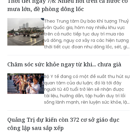
Thời tiết ngày 7/8: Nhiều nơi trên cả nước có
mưa lớn, đề phòng dông lốc
Theo Trung tâm Dự báo Khí tượng Thuỷ
văn Quốc gia, hôm nay nhiều khu vực
trên cả nước tiếp tục duy trì mưa rào
và dông, nguy cơ xảy ra các hiện tượng
thời tiết cực đoan như dông lốc, sét, gió
giật mạnh.
Chăm sóc sức khỏe ngay từ khi... chưa già
Bộ Y tế đang có một đề xuất thu hút sự
quan tâm của dư luận; đó là tới đây
người từ 40 tuổi trở lên sẽ nhận được
tài liệu, hướng dẫn, tập huấn duy trì lối
sống lành mạnh, rèn luyện sức khỏe, lập
kế hoạch tài chính, lựa chọn việc làm
phù hợp với tuổi tác.
Quảng Trị dự kiến còn 372 cơ sở giáo dục
công lập sau sắp xếp