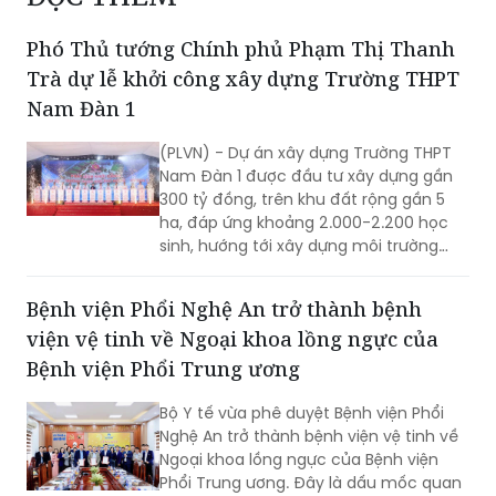
Phó Thủ tướng Chính phủ Phạm Thị Thanh
Trà dự lễ khởi công xây dựng Trường THPT
Nam Đàn 1
(PLVN) - Dự án xây dựng Trường THPT
Nam Đàn 1 được đầu tư xây dựng gần
300 tỷ đồng, trên khu đất rộng gần 5
ha, đáp ứng khoảng 2.000-2.200 học
sinh, hướng tới xây dựng môi trường
học tập, rèn luyện toàn diện, nuôi
dưỡng tri thức, sáng tạo và những giá
Bệnh viện Phổi Nghệ An trở thành bệnh
trị nhân văn.
viện vệ tinh về Ngoại khoa lồng ngực của
Bệnh viện Phổi Trung ương
Bộ Y tế vừa phê duyệt Bệnh viện Phổi
Nghệ An trở thành bệnh viện vệ tinh về
Ngoại khoa lồng ngực của Bệnh viện
Phổi Trung ương. Đây là dấu mốc quan