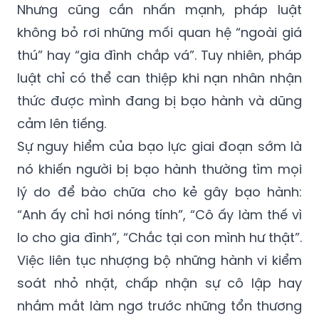
Nhưng cũng cần nhấn mạnh, pháp luật
không bỏ rơi những mối quan hệ “ngoài giá
thú” hay “gia đình chắp vá”. Tuy nhiên, pháp
luật chỉ có thể can thiệp khi nạn nhân nhận
thức được mình đang bị bạo hành và dũng
cảm lên tiếng.
Sự nguy hiểm của bạo lực giai đoạn sớm là
nó khiến người bị bạo hành thường tìm mọi
lý do để bào chữa cho kẻ gây bạo hành:
“Anh ấy chỉ hơi nóng tính”, “Cô ấy làm thế vì
lo cho gia đình”, “Chắc tại con mình hư thật”.
Việc liên tục nhượng bộ những hành vi kiểm
soát nhỏ nhặt, chấp nhận sự cô lập hay
nhắm mắt làm ngơ trước những tổn thương