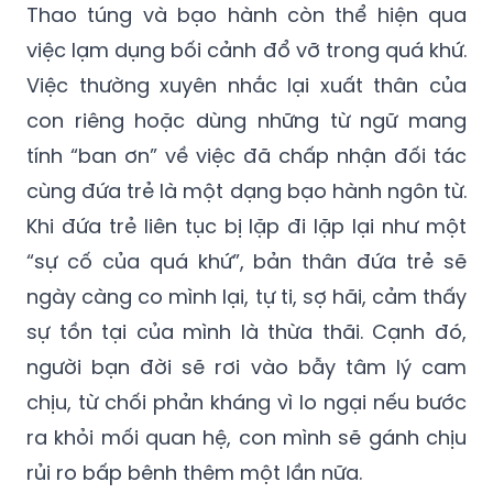
Thao túng và bạo hành còn thể hiện qua
việc lạm dụng bối cảnh đổ vỡ trong quá khứ.
Việc thường xuyên nhắc lại xuất thân của
con riêng hoặc dùng những từ ngữ mang
tính “ban ơn” về việc đã chấp nhận đối tác
cùng đứa trẻ là một dạng bạo hành ngôn từ.
Khi đứa trẻ liên tục bị lặp đi lặp lại như một
“sự cố của quá khứ”, bản thân đứa trẻ sẽ
ngày càng co mình lại, tự ti, sợ hãi, cảm thấy
sự tồn tại của mình là thừa thãi. Cạnh đó,
người bạn đời sẽ rơi vào bẫy tâm lý cam
chịu, từ chối phản kháng vì lo ngại nếu bước
ra khỏi mối quan hệ, con mình sẽ gánh chịu
rủi ro bấp bênh thêm một lần nữa.