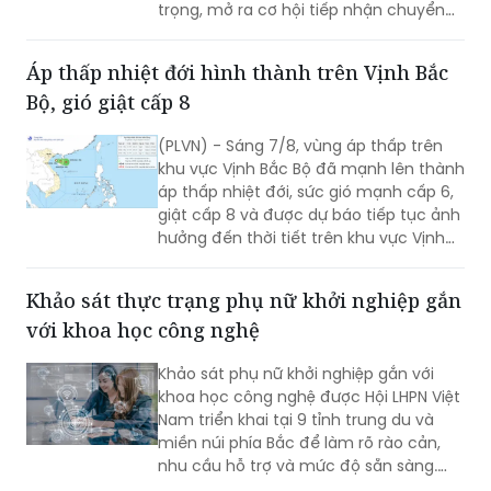
trọng, mở ra cơ hội tiếp nhận chuyển
giao kỹ thuật chuyên sâu, nâng cao
năng lực điều trị các bệnh lý lồng ngực
Áp thấp nhiệt đới hình thành trên Vịnh Bắc
ngay tại Nghệ An.
Bộ, gió giật cấp 8
(PLVN) - Sáng 7/8, vùng áp thấp trên
khu vực Vịnh Bắc Bộ đã mạnh lên thành
áp thấp nhiệt đới, sức gió mạnh cấp 6,
giật cấp 8 và được dự báo tiếp tục ảnh
hưởng đến thời tiết trên khu vực Vịnh
Bắc Bộ trong những giờ tới.
Khảo sát thực trạng phụ nữ khởi nghiệp gắn
với khoa học công nghệ
Khảo sát phụ nữ khởi nghiệp gắn với
khoa học công nghệ được Hội LHPN Việt
Nam triển khai tại 9 tỉnh trung du và
miền núi phía Bắc để làm rõ rào cản,
nhu cầu hỗ trợ và mức độ sẵn sàng.
Kết quả sẽ phục vụ Đề án 2415 giai