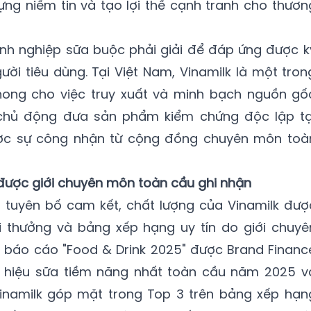
dựng niềm tin và tạo lợi thế cạnh tranh cho thươn
nh nghiệp sữa buộc phải giải để đáp ứng được ky
ời tiêu dùng. Tại Việt Nam, Vinamilk là một tron
ong cho việc truy xuất và minh bạch nguồn gố
 chủ động đưa sản phẩm kiểm chứng độc lập tạ
được sự công nhận từ cộng đồng chuyên môn toà
được giới chuyên môn toàn cầu ghi nhận
 tuyên bố cam kết, chất lượng của Vinamilk đượ
ải thưởng và bảng xếp hạng uy tín do giới chuyê
 báo cáo "Food & Drink 2025" được Brand Financ
g hiệu sữa tiềm năng nhất toàn cầu năm 2025 va
 Vinamilk góp mặt trong Top 3 trên bảng xếp hạn