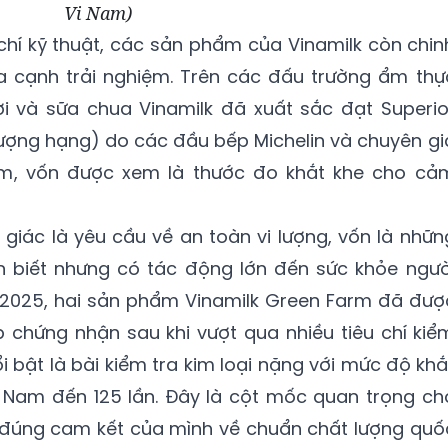
Vi Nam)
chí kỹ thuật, các sản phẩm của Vinamilk còn chin
a cạnh trải nghiệm. Trên các đấu trường ẩm thự
ơi và sữa chua Vinamilk đã xuất sắc đạt Superio
hượng hạng) do các đầu bếp Michelin và chuyên gi
m, vốn được xem là thước đo khắt khe cho cả
 giác là yêu cầu về an toàn vi lượng, vốn là nhữn
 biết nhưng có tác động lớn đến sức khỏe ngườ
 2025, hai sản phẩm Vinamilk Green Farm đã đượ
p chứng nhận sau khi vượt qua nhiều tiêu chí kiể
 bật là bài kiểm tra kim loại nặng với mức độ khắ
t Nam đến 125 lần. Đây là cột mốc quan trọng ch
đúng cam kết của mình về chuẩn chất lượng quố