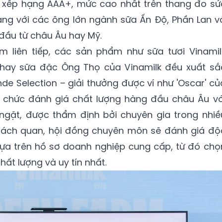
ược xếp hạng AAA+, mức cao nhất trên thang đo sứ
ng với các ông lớn ngành sữa Ấn Độ, Phần Lan v
 đầu từ châu Âu hay Mỹ.
năm liên tiếp, các sản phẩm như sữa tươi Vinamil
 hay sữa đặc Ông Thọ của Vinamilk đều xuất sắ
de Selection – giải thưởng được ví như 'Oscar' củ
chức đánh giá chất lượng hàng đầu châu Âu vớ
 ngặt, được thẩm định bởi chuyên gia trong nhiề
 khách quan, hội đồng chuyên môn sẽ đánh giá độ
ựa trên hồ sơ doanh nghiệp cung cấp, từ đó chọ
hất lượng và uy tín nhất.