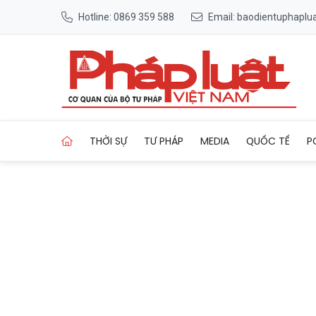
Hotline: 0869 359 588
Email: baodientuphapl
Trang chủ Người tiêu dùng n
THỜI SỰ
TƯ PHÁP
MEDIA
QUỐC TẾ
P