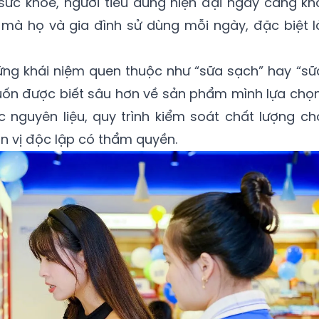
ức khỏe, người tiêu dùng hiện đại ngày càng kho
mà họ và gia đình sử dùng mỗi ngày, đặc biệt la
ng khái niệm quen thuộc như “sữa sạch” hay “sữ
́n được biết sâu hơn về sản phẩm mình lựa chọn
c nguyên liệu, quy trình kiểm soát chất lượng ch
 vị độc lập có thẩm quyền.