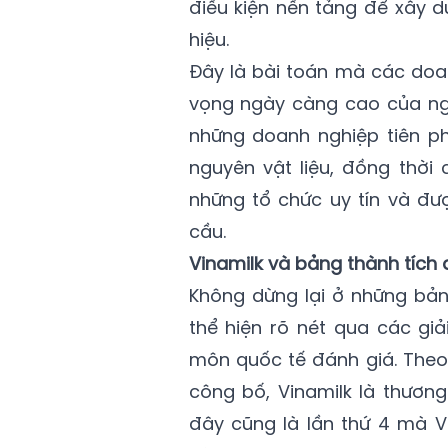
điều kiện nền tảng để xây 
hiệu.
Đây là bài toán mà các doa
vọng ngày càng cao của ngư
những doanh nghiệp tiên ph
nguyên vật liệu, đồng thời
những tổ chức uy tín và 
cầu.
Vinamilk và bảng thành tích 
Không dừng lại ở những bản
thể hiện rõ nét qua các gi
môn quốc tế đánh giá. Theo
công bố, Vinamilk là thươn
đây cũng là lần thứ 4 mà