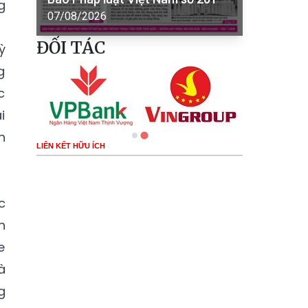
g
07/08/2026
ĐỐI TÁC
̀
g
c
i
n
LIÊN KẾT HỮU ÍCH
c
n
e
̀
g