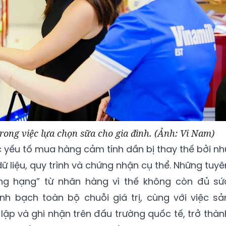
rong việc lựa chọn sữa cho gia đình. (Ảnh: Vi Nam)
c yếu tố mua hàng cảm tính dần bị thay thế bởi nh
liệu, quy trình và chứng nhận cụ thể. Những tuyê
g hạng” từ nhãn hàng vì thế không còn đủ sứ
nh bạch toàn bộ chuỗi giá trị, cùng với việc sả
̣p và ghi nhận trên đấu trường quốc tế, trở thàn