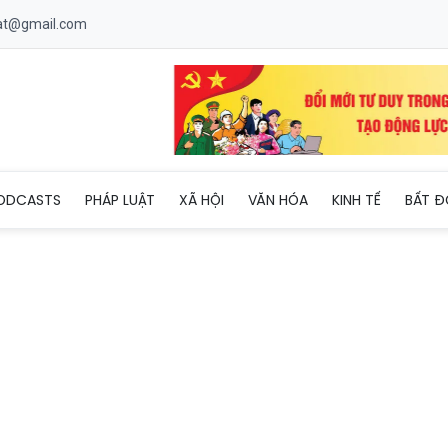
uat@gmail.com
gày càng khắt khe, buộc ngành sữa việt phải nâng chuẩn
ODCASTS
PHÁP LUẬT
XÃ HỘI
VĂN HÓA
KINH TẾ
BẤT Đ