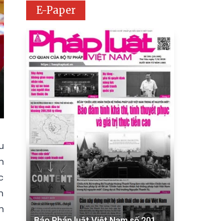
E-Paper
u
n
c
n
h
Báo Pháp luật Việt Nam số 201