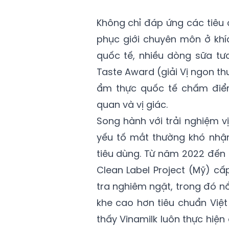
Không chỉ đáp ứng các tiêu 
phục giới chuyên môn ở khí
quốc tế, nhiều dòng sữa tư
Taste Award (giải Vị ngon t
ẩm thực quốc tế chấm điể
quan và vị giác.
Song hành với trải nghiệm vị
yếu tố mắt thường khó nhận
tiêu dùng. Từ năm 2022 đến
Clean Label Project (Mỹ) cấ
tra nghiêm ngặt, trong đó nổi
khe cao hơn tiêu chuẩn Việ
thấy Vinamilk luôn thực hiện 