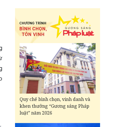
g
̀
g
o
Quy chế bình chọn, vinh danh và
khen thưởng “Gương sáng Pháp
luật” năm 2026