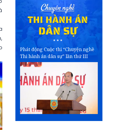
́
̀
a
,
o
Phát động Cuộc thi “Chuyện nghề
Thi hành án dân sự” lần thứ III