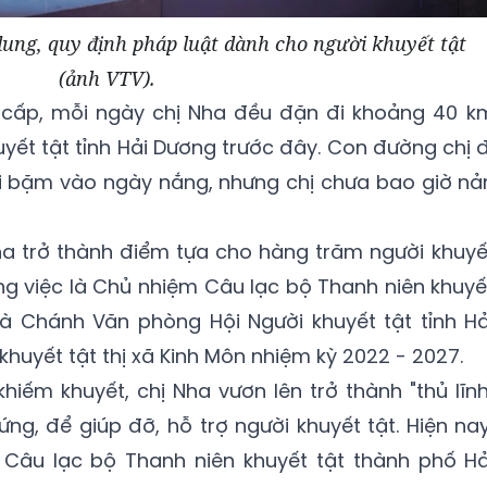
dung, quy định pháp luật dành cho người khuyết tật
(ảnh VTV).
 cấp, mỗi ngày chị Nha đều đặn đi khoảng 40 k
yết tật tỉnh Hải Dương trước đây. Con đường chị đ
ụi bặm vào ngày nắng, nhưng chị chưa bao giờ nả
Nha trở thành điểm tựa cho hàng trăm người khuyế
ông việc là Chủ nhiệm Câu lạc bộ Thanh niên khuyế
 là Chánh Văn phòng Hội Người khuyết tật tỉnh Hả
khuyết tật thị xã Kinh Môn nhiệm kỳ 2022 - 2027.
khiếm khuyết, chị Nha vươn lên trở thành "thủ lĩnh
g, để giúp đỡ, hỗ trợ người khuyết tật. Hiện nay
Câu lạc bộ Thanh niên khuyết tật thành phố Hả