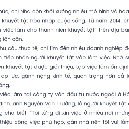
chức, chị Nha còn khởi xướng nhiều mô hình và hoạ
i khuyết tật hòa nhập cuộc sống. Từ năm 2014, ch
u việc làm cho thanh niên khuyết tật” trên địa bà
 lân cận.
nhu cầu thực tế, chị tìm đến nhiều doanh nghiệp đ
ục tiếp nhận người khuyết tật vào làm việc. Nhờ s
ên khuyết tật được giới thiệu, tạo việc làm ổn định
áp lực, gánh nặng kinh tế, quan trọng hơn cả l
ống.
 việc làm tại công ty vốn đầu tư nước ngoài ở Hả
ịnh, anh Nguyễn Văn Trường, là người khuyết tật 
ho biết: “Tôi từng đi xin việc ở nhiều nơi nhưn
thiệu công việc phù hợp, gần nhà nên tôi vui lắm