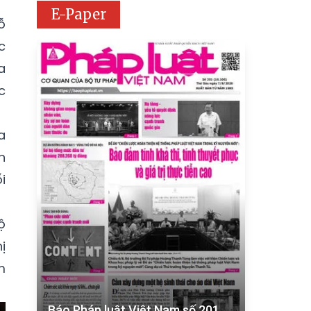
E-Paper
ỗ
c
a
c
a
n
i
ộ
ị
m
Báo Pháp luật Việt Nam số 201