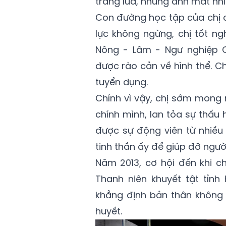
trang lứa, những ánh mắt nhì
Con đường học tập của chị c
lực không ngừng, chị tốt ng
Nông - Lâm - Ngư nghiệp 
được rào cản về hình thể. 
tuyển dụng.
Chính vì vậy, chị sớm mong
chính mình, lan tỏa sự thấu
được sự động viên từ nhiều 
tinh thần ấy để giúp đỡ ngườ
Năm 2013, cơ hội đến khi c
Thanh niên khuyết tật tỉnh
khẳng định bản thân không 
huyết.