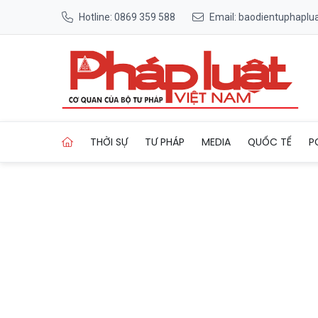
Hotline: 0869 359 588
Email: baodientuphapl
Trang chủ Người phụ nữ khuy
THỜI SỰ
TƯ PHÁP
MEDIA
QUỐC TẾ
P