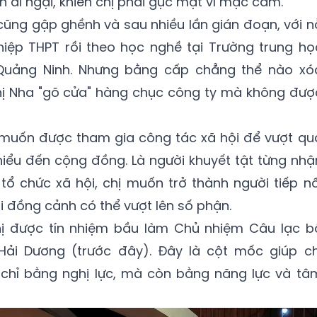
n ái ngại, khiến chị phải gục mặt vì mặc cảm.
ũng gập ghềnh và sau nhiều lần gián đoạn, với n
hiệp THPT rồi theo học nghề tại Trường trung họ
Quảng Ninh. Nhưng bằng cấp chẳng thể nào xó
Chị Nha "gõ cửa" hàng chục công ty mà không đượ
 muốn được tham gia công tác xã hội để vượt qu
 hiểu đến cộng đồng. Là người khuyết tật từng nhậ
tổ chức xã hội, chị muốn trở thành người tiếp nố
i đồng cảnh có thể vượt lên số phận.
hị được tín nhiệm bầu làm Chủ nhiệm Câu lạc b
 Hải Dương (trước đây). Đây là cột mốc giúp ch
chỉ bằng nghị lực, mà còn bằng năng lực và tâ