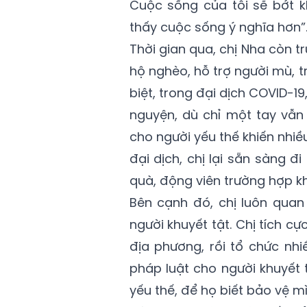
Cuộc sống của tôi sẽ bớt k
thấy cuộc sống ý nghĩa hơn”
Thời gian qua, chị Nha còn t
hộ nghèo, hỗ trợ người mù, tr
biệt, trong đại dịch COVID-19
nguyện, dù chỉ một tay vẫn
cho người yếu thế khiến nhiề
đại dịch, chị lại sẵn sàng đ
quà, động viên trường hợp k
Bên cạnh đó, chị luôn quan
người khuyết tật. Chị tích c
địa phương, rồi tổ chức nhi
pháp luật cho người khuyết t
yếu thế, để họ biết bảo vệ m