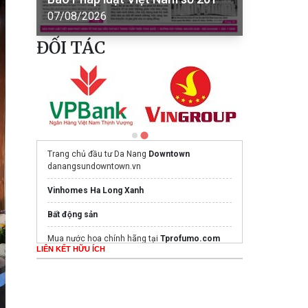
07/08/2026
ĐỐI TÁC
Trang chủ đầu tư Da Nang
Downtown
danangsundowntown.vn
Vinhomes Ha Long Xanh
Bất động sản
Mua nước hoa chính hãng tại
Tprofumo.com
LIÊN KẾT HỮU ÍCH
Ghế Massage PoongSan chính hãng
poongsankorea.vn