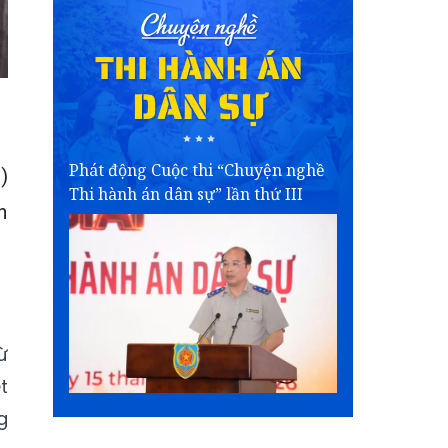
Phát động Cuộc thi “Chuyện nghề
)
Thi hành án dân sự” lần thứ III
h
ừ
t
g