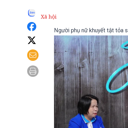
Xã hội
Người phụ nữ khuyết tật tỏa s