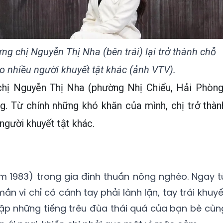
ng chị Nguyễn Thị Nha (bên trái) lại trở thành chỗ
 nhiều người khuyết tật khác (ảnh VTV).
chị Nguyễn Thị Nha (phường Nhị Chiểu, Hải Phòng
g. Từ chính những khó khăn của mình, chị trở thàn
người khuyết tật khác.
m 1983) trong gia đình thuần nông nghèo. Ngay t
ắn vì chỉ có cánh tay phải lành lặn, tay trái khuyế
 gặp những tiếng trêu đùa thái quá của bạn bè cùn