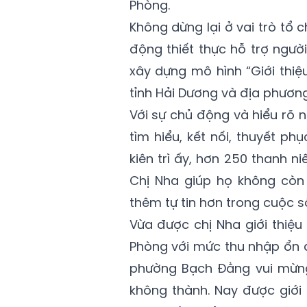
Phòng.
Không dừng lại ở vai trò tổ 
động thiết thực hỗ trợ ngườ
xây dựng mô hình “Giới thiệ
tỉnh Hải Dương và địa phương
Với sự chủ động và hiểu rõ 
tìm hiểu, kết nối, thuyết ph
kiên trì ấy, hơn 250 thanh ni
Chị Nha giúp họ không còn 
thêm tự tin hơn trong cuộc s
Vừa được chị Nha giới thiệu
Phòng với mức thu nhập ổn đ
phường Bạch Đằng vui mừng c
không thành. Nay được giới 