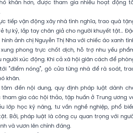
hó khăn hơn, được tham gia nhiều hoạt động tô
.
rực tiếp vận động xây nhà tình nghĩa, trao quà tặn
ẻ tự kỷ, lắp tay chân giả cho người khuyết tật… Đặ
, hình ảnh chị Nguyễn Thị Nha với chiếc áo xanh tìn
 xung phong trực chốt dịch, hỗ trợ nhu yếu phẩ
u người xúc động. Khi cả xã hội giãn cách để phòn
i tới "điểm nóng", gõ cửa từng nhà để rà soát, tra
hó khăn.
 tâm đến nội dung, quy định pháp luật dành ch
ực tham gia các hội thảo, tập huấn ở Trung ương v
ều lớp học kỹ năng, tư vấn nghề nghiệp, phổ biế
ật. Bởi, pháp luật là công cụ quan trọng với ngườ
ình và vươn lên chính đáng.