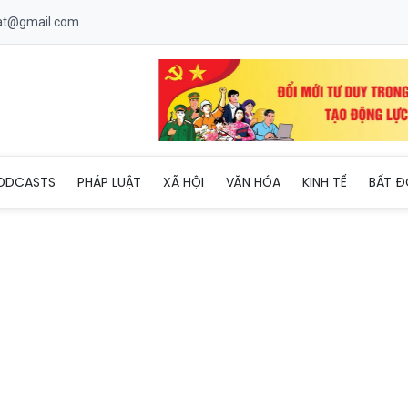
uat@gmail.com
ết tật tỏa sáng nghị lực Việt, nâng đỡ nhiều phận đời cùng cảnh
ODCASTS
PHÁP LUẬT
XÃ HỘI
VĂN HÓA
KINH TẾ
BẤT Đ