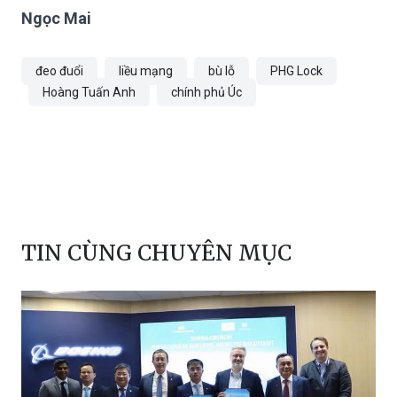
đeo đuổi
liều mạng
bù lỗ
PHG Lock
Hoàng Tuấn Anh
chính phủ Úc
TIN CÙNG CHUYÊN MỤC