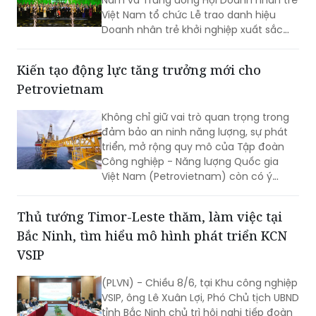
2026.
Kiến tạo động lực tăng trưởng mới cho
Petrovietnam
Không chỉ giữ vai trò quan trọng trong
đảm bảo an ninh năng lượng, sự phát
triển, mở rộng quy mô của Tập đoàn
Công nghiệp - Năng lượng Quốc gia
Việt Nam (Petrovietnam) còn có ý
nghĩa quyết định tới mục tiêu tăng
trưởng cao của nền kinh tế.
Thủ tướng Timor-Leste thăm, làm việc tại
Bắc Ninh, tìm hiểu mô hình phát triển KCN
VSIP
(PLVN) - Chiều 8/6, tại Khu công nghiệp
VSIP, ông Lê Xuân Lợi, Phó Chủ tịch UBND
tỉnh Bắc Ninh chủ trì hội nghị tiếp đoàn
công tác nước Cộng hòa Dân chủ
Timor-Leste do Thủ tướng Kay Rala