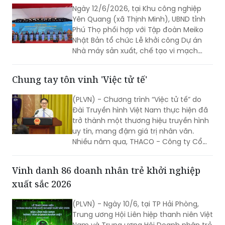
Phú Thọ phối hợp với Tập đoàn Meiko
Nhật Bản tổ chức Lễ khởi công Dự án
Nhà máy sản xuất, chế tạo vi mạch
điện tử Meiko Yên Quang. Phó Thủ
tướng Hồ Quốc Dũng dự và phát biểu
Chung tay tôn vinh 'Việc tử tế'
tại buổi lễ.
(PLVN) - Chương trình “Việc tử tế” do
Đài Truyền hình Việt Nam thực hiện đã
trở thành một thương hiệu truyền hình
uy tín, mang đậm giá trị nhân văn.
Nhiều năm qua, THACO - Công ty Cổ
phần Tập đoàn Trường Hải đồng hành
cùng VTV với mong muốn lan tỏa
Vinh danh 86 doanh nhân trẻ khởi nghiệp
những hành động đẹp, những tấm
xuất sắc 2026
gương đẹp trong xã hội...
(PLVN) - Ngày 10/6, tại TP Hải Phòng,
Trung ương Hội Liên hiệp thanh niên Việt
Nam và Trung ương Hội Doanh nhân trẻ
Việt Nam tổ chức Lễ trao danh hiệu
Doanh nhân trẻ khởi nghiệp xuất sắc