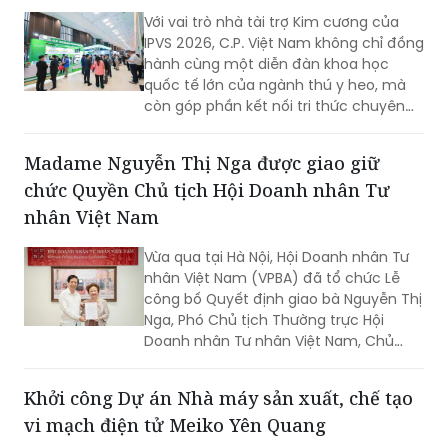
hành cùng một diễn đàn khoa học
quốc tế lớn của ngành thú y heo, mà
còn góp phần kết nối tri thức chuyên
môn với thực tiễn chăn nuôi tại Việt
Nam. Thông qua hội thảo vệ tinh, gian
Madame Nguyễn Thị Nga được giao giữ
hàng triển lãm và các nghiên cứu được
chức Quyền Chủ tịch Hội Doanh nhân Tư
giới thiệu tại hội nghị, doanh nghiệp tiếp
tục khẳng định định hướng phát triển
nhân Việt Nam
chăn nuôi theo hướng an toàn sinh
học, phòng bệnh chủ động và bền
Vừa qua tại Hà Nội, Hội Doanh nhân Tư
vững.
nhân Việt Nam (VPBA) đã tổ chức Lễ
công bố Quyết định giao bà Nguyễn Thị
Nga, Phó Chủ tịch Thường trực Hội
Doanh nhân Tư nhân Việt Nam, Chủ
tịch Tập đoàn BRG, giữ chức vụ Quyền
Chủ tịch Hội Doanh nhân Tư nhân Việt
Khởi công Dự án Nhà máy sản xuất, chế tạo
Nam.
vi mạch điện tử Meiko Yên Quang
Ngày 12/6/2026, tại Khu công nghiệp
Yên Quang (xã Thịnh Minh), UBND tỉnh