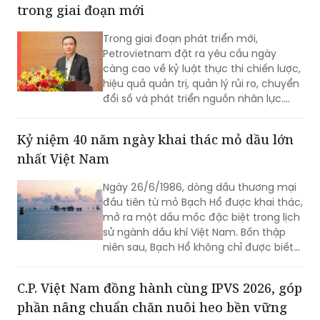
Trong giai đoạn phát triển mới,
Petrovietnam đặt ra yêu cầu ngày
càng cao về kỷ luật thực thi chiến lược,
hiệu quả quản trị, quản lý rủi ro, chuyển
đổi số và phát triển nguồn nhân lực.
Trong tổng thể đó, đội ngũ Người đại
diện giữ vai trò quan trọng, góp phần
Kỷ niệm 40 năm ngày khai thác mỏ dầu lớn
đưa các định hướng lớn của Tập đoàn
nhất Việt Nam
đi vào thực tiễn hoạt động tại doanh
nghiệp.
Ngày 26/6/1986, dòng dầu thương mại
đầu tiên từ mỏ Bạch Hổ được khai thác,
mở ra một dấu mốc đặc biệt trong lịch
sử ngành dầu khí Việt Nam. Bốn thập
niên sau, Bạch Hổ không chỉ được biết
đến là mỏ dầu lớn nhất cả nước, mà
còn trở thành biểu tượng của tầm nhìn
C.P. Việt Nam đồng hành cùng IPVS 2026, góp
chiến lược, năng lực khoa học - công
phần nâng chuẩn chăn nuôi heo bền vững
nghệ và khát vọng làm chủ biển của
người Việt Nam.
Với vai trò nhà tài trợ Kim cương của
IPVS 2026, C.P. Việt Nam không chỉ đồng