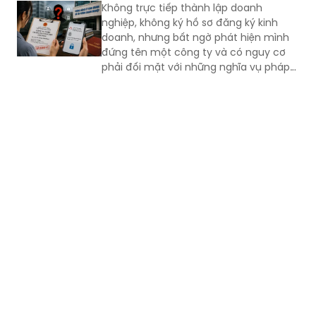
Không trực tiếp thành lập doanh
nghiệp, không ký hồ sơ đăng ký kinh
doanh, nhưng bất ngờ phát hiện mình
đứng tên một công ty và có nguy cơ
phải đối mặt với những nghĩa vụ pháp
lý, nghĩa vụ thuế phát sinh từ doanh
nghiệp đó. Đây là nội dung phản ánh
của bà Hoàng Ngọc Hà Hải Yến gửi đến
Báo Pháp luật Việt Nam, qua đó đặt ra
nhiều vấn đề cần được làm rõ về cơ
chế xác thực danh tính trong đăng ký
doanh nghiệp cũng như việc bảo vệ dữ
liệu cá nhân trong bối cảnh chuyển đổi
số.