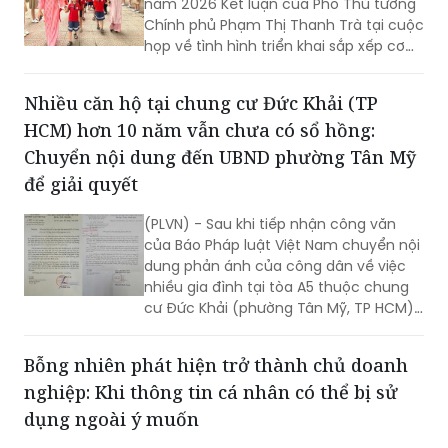
năm 2026 Kết luận của Phó Thủ tướng
Chính phủ Phạm Thị Thanh Trà tại cuộc
họp về tình hình triển khai sắp xếp cơ
sở giáo dục mầm non, phổ thông, giáo
dục thường xuyên và giáo dục nghề
Nhiều căn hộ tại chung cư Đức Khải (TP
nghiệp công lập.
HCM) hơn 10 năm vẫn chưa có sổ hồng:
Chuyển nội dung đến UBND phường Tân Mỹ
để giải quyết
(PLVN) - Sau khi tiếp nhận công văn
của Báo Pháp luật Việt Nam chuyển nội
dung phản ánh của công dân về việc
nhiều gia đình tại tòa A5 thuộc chung
cư Đức Khải (phường Tân Mỹ, TP HCM)
vẫn chưa được cấp sổ hồng, Ban Tiếp
công dân TP vừa có văn bản chuyển
Bỗng nhiên phát hiện trở thành chủ doanh
đến UBND phường để giải quyết theo
nghiệp: Khi thông tin cá nhân có thể bị sử
quy định.
dụng ngoài ý muốn