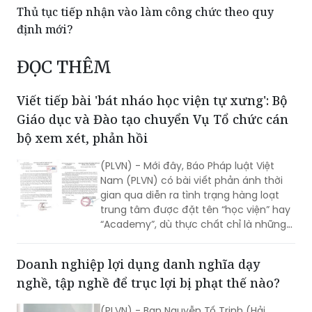
Thủ tục tiếp nhận vào làm công chức theo quy
định mới?
ĐỌC THÊM
Viết tiếp bài 'bát nháo học viện tự xưng': Bộ
Giáo dục và Đào tạo chuyển Vụ Tổ chức cán
bộ xem xét, phản hồi
(PLVN) - Mới đây, Báo Pháp luật Việt
Nam (PLVN) có bài viết phản ánh thời
gian qua diễn ra tình trạng hàng loạt
trung tâm được đặt tên “học viện” hay
“Academy”, dù thực chất chỉ là những
DN, Cty tư nhân, không thuộc hệ thống
đào tạo cấp đại học (ĐH) chính quy;
Doanh nghiệp lợi dụng danh nghĩa dạy
khiến nhiều người lầm tưởng.
nghề, tập nghề để trục lợi bị phạt thế nào?
(PLVN) - Bạn Nguyễn Tố Trinh (Hải