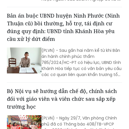
ngay các sự cố khẩn cấp, cấp bách,
bảo đảm an toàn chạy tàu. Khoản kinh
Bản án buộc UBND huyện Ninh Phước (Ninh
phí này sẽ được hoàn trả sau khi cơ
Thuận cũ) bồi thường, hỗ trợ, tái định cư
quan có thẩm quyền giao bổ sung dự
toán ngân sách theo quy định.
đúng quy định: UBND tỉnh Khánh Hòa yêu
cầu xử lý dứt điểm
(PLVN) - Sau gần hai năm kể từ khi Bản
án hành chính phúc thẩm
785/2024/HC-PT có hiệu lực, UBND tỉnh
Khánh Hòa tiếp tục có văn bản yêu cầu
các cơ quan liên quan khẩn trương tổ
chức thi hành; rà soát trách nhiệm của
tập thể, cá nhân nếu để xảy ra chậm
Bộ Nội vụ sẽ hướng dẫn chế độ, chính sách
trễ.
đối với giáo viên và viên chức sau sắp xếp
trường học
(PLVN) - Ngày 29/7, Văn phòng Chính
phủ đã có Thông báo 408/TB-VPCP