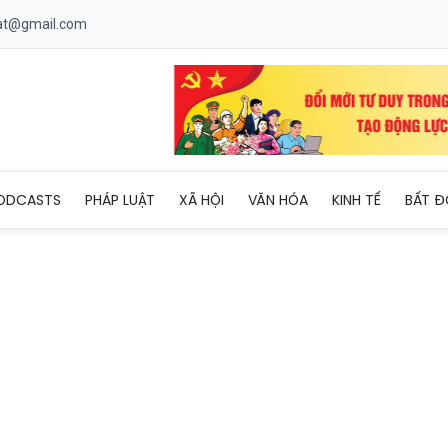
uat@gmail.com
): Long trọng kỷ niệm 237 năm Chiến thắng Ngọc Hồi
ODCASTS
PHÁP LUẬT
XÃ HỘI
VĂN HÓA
KINH TẾ
BẤT Đ