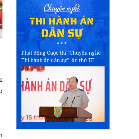
Phát động Cuộc thi “Chuyện nghề
Thi hành án dân sự” lần thứ III
a
o
n