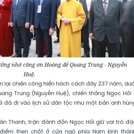
tưởng nhớ công ơn Hoàng đế Quang Trung - Nguyễn
Huệ.
 ôn lại chiến công hiển hách cách đây 237 năm, dướ
Quang Trung (Nguyễn Huệ), chiến thắng Ngọc Hồi 
đã đi vào lịch sử dân tộc như một bản anh hùn
ân Thanh, trận đánh đồn Ngọc Hồi giữ vai trò đặ
ứ điểm then chốt ở cửa ngõ phía Nam kinh thàn