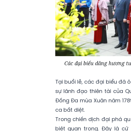
Các đại biểu dâng hương 
Tại buổi lễ, các đại biểu đã
sự lãnh đạo thiên tài của 
Đống Đa mùa Xuân năm 1789 
ca bất diệt.
Trong chiến dịch đại phá qu
biệt quan trọng. Đây là c