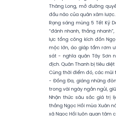
Thăng Long, mở đường quyết
đầu não của quân xâm lược.
Rạng sáng mùng 5 Tết Kỷ Dậ
“đánh nhanh, thắng nhanh”,
lực tổng công kích đồn Ngọ
mộc lớn, áo giáp tẩm rơm ư
sát - nghĩa quân Tây Sơn 
địch. Quân Thanh bị tiêu diệt
Cùng thời điểm đó, các mũi
- Đống Đa, giáng những đòn 
trong vài ngày ngắn ngủi, gi
Nhận thức sâu sắc giá trị l
thắng Ngọc Hồi mùa Xuân nă
xã Ngọc Hồi luôn quan tâm côn