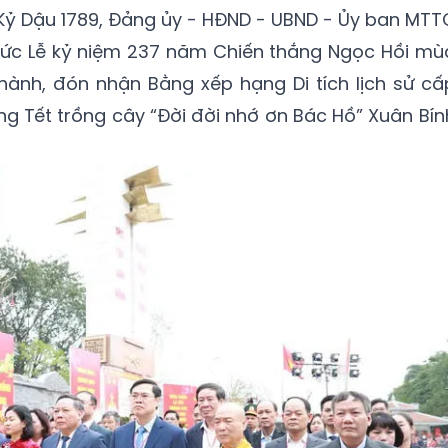
Kỷ Dậu 1789, Đảng ủy - HĐND - UBND - Ủy ban MTT
chức Lễ kỷ niệm 237 năm Chiến thắng Ngọc Hồi mù
hành, đón nhận Bằng xếp hạng Di tích lịch sử cấ
ng Tết trồng cây “Đời đời nhớ ơn Bác Hồ” Xuân Bín