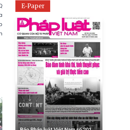
Q
E-Paper
a
p
h
Báo Pháp luật Việt Nam số 201