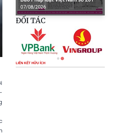
07/08/2026
ĐỐI TÁC
LIÊN KẾT HỮU ÍCH
i
-
g
c
h