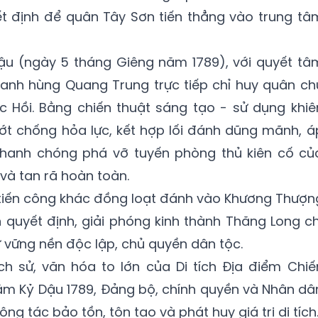
 định để quân Tây Sơn tiến thẳng vào trung tâ
u (ngày 5 tháng Giêng năm 1789), với quyết tâ
 anh hùng Quang Trung trực tiếp chỉ huy quân ch
c Hồi. Bằng chiến thuật sáng tạo - sử dụng khiê
ớt chống hỏa lực, kết hợp lối đánh dũng mãnh, á
nhanh chóng phá vỡ tuyến phòng thủ kiên cố củ
 và tan rã hoàn toàn.
 tiến công khác đồng loạt đánh vào Khương Thượn
quyết định, giải phóng kinh thành Thăng Long ch
ữ vững nền độc lập, chủ quyền dân tộc.
ịch sử, văn hóa to lớn của Di tích Địa điểm Chiế
m Kỷ Dậu 1789, Đảng bộ, chính quyền và Nhân dâ
g tác bảo tồn, tôn tạo và phát huy giá trị di tích