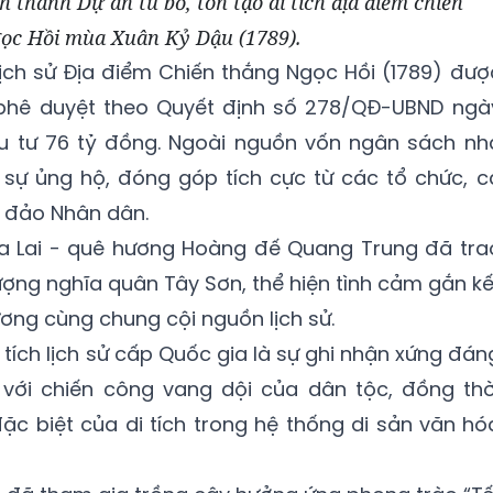
h thành Dự án tu bổ, tôn tạo di tích địa điểm chiến
ọc Hồi mùa Xuân Kỷ Dậu (1789).
 lịch sử Địa điểm Chiến thắng Ngọc Hồi (1789) đượ
 phê duyệt theo Quyết định số 278/QĐ-UBND ngà
u tư 76 tỷ đồng. Ngoài nguồn vốn ngân sách nh
sự ủng hộ, đóng góp tích cực từ các tổ chức, c
 đảo Nhân dân.
Gia Lai - quê hương Hoàng đế Quang Trung đã tra
ượng nghĩa quân Tây Sơn, thể hiện tình cảm gắn kế
ương cùng chung cội nguồn lịch sử.
 tích lịch sử cấp Quốc gia là sự ghi nhận xứng đán
với chiến công vang dội của dân tộc, đồng thờ
đặc biệt của di tích trong hệ thống di sản văn hó