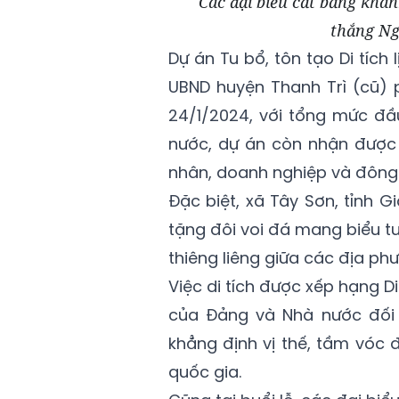
Các đại biểu cắt băng khán
thắng Ng
Dự án Tu bổ, tôn tạo Di tích
UBND huyện Thanh Trì (cũ)
24/1/2024, với tổng mức đầ
nước, dự án còn nhận được 
nhân, doanh nghiệp và đông
Đặc biệt, xã Tây Sơn, tỉnh 
tặng đôi voi đá mang biểu t
thiêng liêng giữa các địa ph
Việc di tích được xếp hạng Di
của Đảng và Nhà nước đối 
khẳng định vị thế, tầm vóc 
quốc gia.