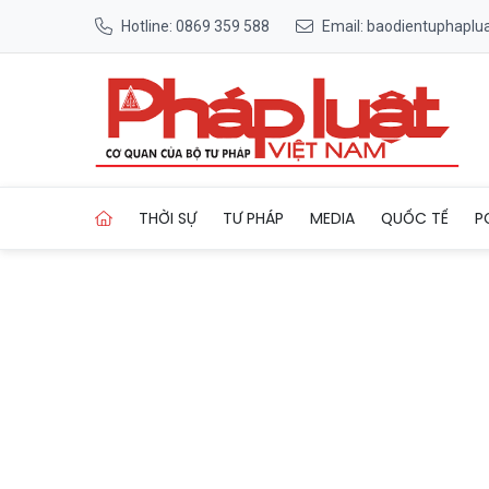
Hotline: 0869 359 588
Email: baodientuphapl
Trang chủ Ngọc Hồi (Hà Nội
THỜI SỰ
TƯ PHÁP
MEDIA
QUỐC TẾ
P