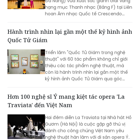
Đà Nẵng) vừa xuất sắc giành Giải Vàng
hạng mục Thanh nhạc (Bảng F) tại Liên
hoan Âm nhạc Quốc tế Crescendo
2026. Thành tích tiếp tục khẳng định
dấu ấn của nữ tiến sĩ 9X trong lĩnh vực
Hành trình nhìn lại gần một thế kỷ hình ảnh
biểu diễn, nghiên cứu và đào tạo âm
Quốc Tử Giám
nhạc.
Triển lãm "Quốc Tử Giám trong nghệ
thuật" với 60 tác phẩm không chỉ giới
thiệu các tác phẩm nghệ thuật, mà
còn là hành trình nhìn lại gần một thế
kỷ hình ảnh Quốc Tử Giám qua góc
nhìn của các họa sĩ, kiến trúc sư, nhiếp
ảnh gia và nghệ sĩ thuộc nhiều thế hệ.
Hơn 100 nghệ sĩ Ý mang kiệt tác opera 'La
Traviata' đến Việt Nam
Hai đêm diễn La Traviata tại Nhà hát Hồ
Gươm (Hà Nội) là cuộc gặp gỡ thú vị
dành cho công chúng Việt Nam yêu
nghệ thuật hàn lâm với di sản opera Ý.