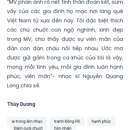
“MV phản ánh rõ nét tinh thần đoàn kết, sum
vầy của các gia đình họ mạc nơi làng quê
Việt Nam từ xưa đến nay. Tôi đặc biệt thích
các chú chuột con ngộ nghĩnh, xinh đẹp
trong MV, cho thấy được sự viên mãn của
đàn con đàn cháu nối tiếp nhau. Ước mơ
được gửi gắm trong ca khúc của tôi là vậy,
mong mỗi tình yêu, mỗi gia đình luôn hạnh
phúc, viên mãn”- nhạc sĩ Nguyễn Quang
Long chia sẻ.
Thùy Dương
ai trong âm nhạc
tranh Đông Hồ
hạnh phúc
Đám cưới chuột
hôn nhân