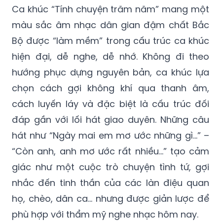
Ca khúc “Tính chuyện trăm năm” mang một
màu sắc âm nhạc dân gian đậm chất Bắc
Bộ được “làm mềm” trong cấu trúc ca khúc
hiện đại, dễ nghe, dễ nhớ. Không đi theo
hướng phục dựng nguyên bản, ca khúc lựa
chọn cách gợi không khí qua thanh âm,
cách luyến láy và đặc biệt là cấu trúc đối
đáp gần với lối hát giao duyên. Những câu
hát như “Ngày mai em mơ ước những gì…” –
“Còn anh, anh mơ ước rất nhiều…” tạo cảm
giác như một cuộc trò chuyện tình tứ, gợi
nhắc đến tinh thần của các làn điệu quan
họ, chèo, dân ca… nhưng được giản lược để
phù hợp với thẩm mỹ nghe nhạc hôm nay.