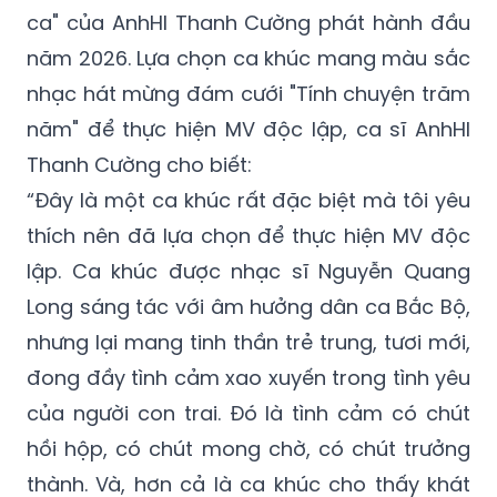
ca" của AnhHI Thanh Cường phát hành đầu
năm 2026. Lựa chọn ca khúc mang màu sắc
nhạc hát mừng đám cưới "Tính chuyện trăm
năm" để thực hiện MV độc lập, ca sĩ AnhHI
Thanh Cường cho biết:
“Đây là một ca khúc rất đặc biệt mà tôi yêu
thích nên đã lựa chọn để thực hiện MV độc
lập. Ca khúc được nhạc sĩ Nguyễn Quang
Long sáng tác với âm hưởng dân ca Bắc Bộ,
nhưng lại mang tinh thần trẻ trung, tươi mới,
đong đầy tình cảm xao xuyến trong tình yêu
của người con trai. Đó là tình cảm có chút
hồi hộp, có chút mong chờ, có chút trưởng
thành. Và, hơn cả là ca khúc cho thấy khát