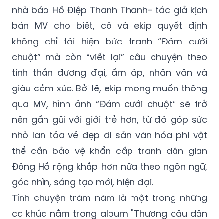
nhà báo Hồ Điệp Thanh Thanh- tác giả kịch
bản MV cho biết, cô và ekip quyết định
không chỉ tái hiện bức tranh “Đám cưới
chuột” mà còn “viết lại” câu chuyện theo
tinh thần đương đại, ấm áp, nhân văn và
giàu cảm xúc. Bởi lẽ, ekip mong muốn thông
qua MV, hình ảnh “Đám cưới chuột” sẽ trở
nên gần gũi với giới trẻ hơn, từ đó góp sức
nhỏ lan tỏa vẻ đẹp di sản văn hóa phi vật
thể cần bảo vệ khẩn cấp tranh dân gian
Đông Hồ rộng khắp hơn nữa theo ngôn ngữ,
góc nhìn, sáng tạo mới, hiện đại.
Tính chuyện trăm năm là một trong những
ca khúc nằm trong album "Thương câu dân