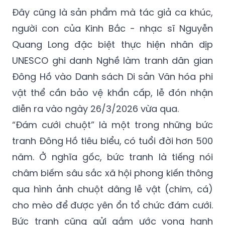
Đây cũng là sản phẩm mà tác giả ca khúc,
người con của Kinh Bắc - nhạc sĩ Nguyễn
Quang Long đặc biệt thực hiện nhân dịp
UNESCO ghi danh Nghề làm tranh dân gian
Đông Hồ vào Danh sách Di sản Văn hóa phi
vật thể cần bảo vệ khẩn cấp, lễ đón nhận
diễn ra vào ngày 26/3/2026 vừa qua.
“Đám cưới chuột” là một trong những bức
tranh Đông Hồ tiêu biểu, có tuổi đời hơn 500
năm. Ở nghĩa gốc, bức tranh là tiếng nói
châm biếm sâu sắc xã hội phong kiến thông
qua hình ảnh chuột dâng lễ vật (chim, cá)
cho mèo để được yên ổn tổ chức đám cưới.
Bức tranh cũng gửi gắm ước vọng hạnh