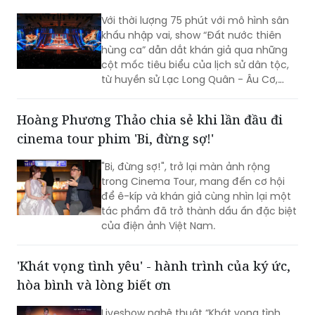
Với thời lượng 75 phút với mô hình sân
khấu nhập vai, show “Đất nước thiên
hùng ca” dẫn dắt khán giả qua những
cột mốc tiêu biểu của lịch sử dân tộc,
từ huyền sử Lạc Long Quân - Âu Cơ,
thời Hùng Vương dựng nước, các chiến
công giữ nước hào hùng đến khát vọng
Hoàng Phương Thảo chia sẻ khi lần đầu đi
phát triển hùng cường của dân tộc
cinema tour phim 'Bi, đừng sợ!'
trong thời đại mới.
"Bi, đừng sợ!", trở lại màn ảnh rộng
trong Cinema Tour, mang đến cơ hội
để ê-kíp và khán giả cùng nhìn lại một
tác phẩm đã trở thành dấu ấn đặc biệt
của điện ảnh Việt Nam.
'Khát vọng tình yêu' - hành trình của ký ức,
hòa bình và lòng biết ơn
Liveshow nghệ thuật “Khát vọng tình