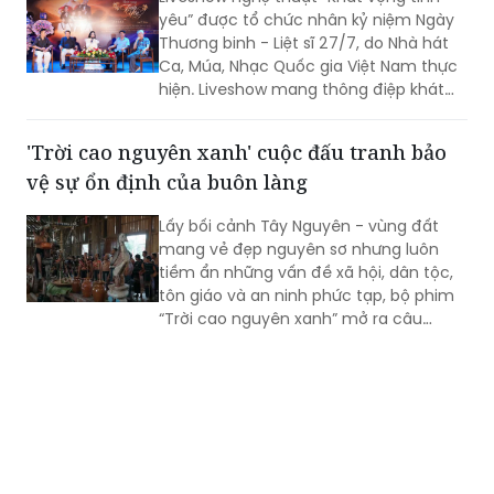
yêu” được tổ chức nhân kỷ niệm Ngày
Thương binh - Liệt sĩ 27/7, do Nhà hát
Ca, Múa, Nhạc Quốc gia Việt Nam thực
hiện. Liveshow mang thông điệp khát
vọng về tình yêu đôi lứa, hạnh phúc gia
đình, tình yêu con người và quê hương,
'Trời cao nguyên xanh' cuộc đấu tranh bảo
đất nước. Đó còn là khát vọng hòa
vệ sự ổn định của buôn làng
bình, lòng biết ơn đối với những người
đã ngã xuống vì độc lập, tự do của Tổ
Lấy bối cảnh Tây Nguyên - vùng đất
quốc.
mang vẻ đẹp nguyên sơ nhưng luôn
tiềm ẩn những vấn đề xã hội, dân tộc,
tôn giáo và an ninh phức tạp, bộ phim
“Trời cao nguyên xanh” mở ra câu
chuyện nhiều tầng lớp về cuộc đấu
tranh bảo vệ sự ổn định của buôn làng
trước những âm mưu kích động, chia rẽ
khối đại đoàn kết dân tộc.