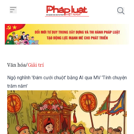
Trang chủ Ngộ nghĩnh 'Đám cưới 
Văn hóa
Giải trí
/
Ngộ nghĩnh 'Đám cưới chuột' bằng AI qua MV 'Tính chuyện
trăm năm'