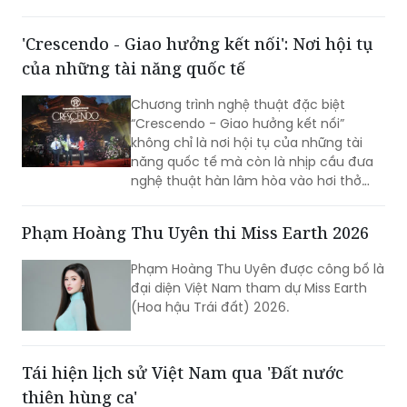
'Crescendo - Giao hưởng kết nối': Nơi hội tụ
của những tài năng quốc tế
Chương trình nghệ thuật đặc biệt
“Crescendo - Giao hưởng kết nối”
không chỉ là nơi hội tụ của những tài
năng quốc tế mà còn là nhịp cầu đưa
nghệ thuật hàn lâm hòa vào hơi thở
cuộc sống, góp phần khẳng định vị thế
TP Sáng tạo của Hà Nội. Đêm nhạc đã
Phạm Hoàng Thu Uyên thi Miss Earth 2026
xóa nhòa khoảng cách giữa âm nhạc
hàn lâm và khán giả, để lại dấu ấn văn
Phạm Hoàng Thu Uyên được công bố là
hóa trong lòng người dân địa phương
đại diện Việt Nam tham dự Miss Earth
cùng du khách thập phương.
(Hoa hậu Trái đất) 2026.
Tái hiện lịch sử Việt Nam qua 'Đất nước
thiên hùng ca'