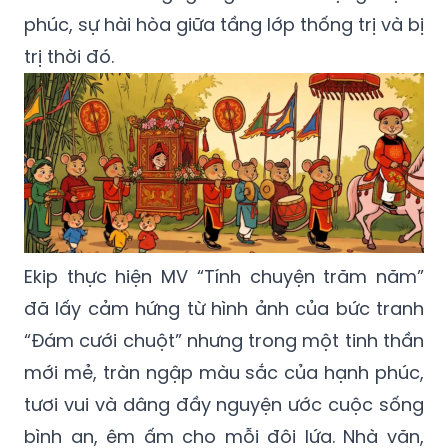
phúc, sự hài hòa giữa tầng lớp thống trị và bị
trị thời đó.
Ekip thực hiện MV “Tính chuyện trăm năm”
đã lấy cảm hứng từ hình ảnh của bức tranh
“Đám cưới chuột” nhưng trong một tinh thần
mới mẻ, tràn ngập màu sắc của hạnh phúc,
tươi vui và dâng đầy nguyện ước cuộc sống
bình an, êm ấm cho mỗi đôi lứa. Nhà văn,