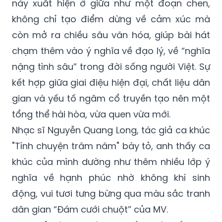
này xuất hiện ở giữa như một đoạn chen,
không chỉ tạo điểm dừng về cảm xúc mà
còn mở ra chiều sâu văn hóa, giúp bài hát
chạm thêm vào ý nghĩa về đạo lý, về “nghĩa
nặng tình sâu” trong đời sống người Việt. Sự
kết hợp giữa giai điệu hiện đại, chất liệu dân
gian và yếu tố ngâm cổ truyền tạo nên một
tổng thể hài hòa, vừa quen vừa mới.
Nhạc sĩ Nguyễn Quang Long, tác giả ca khúc
"Tính chuyện trăm năm" bày tỏ, anh thấy ca
khúc của mình dường như thêm nhiều lớp ý
nghĩa về hạnh phúc nhờ không khí sinh
động, vui tươi tưng bừng qua màu sắc tranh
dân gian “Đám cưới chuột” của MV.