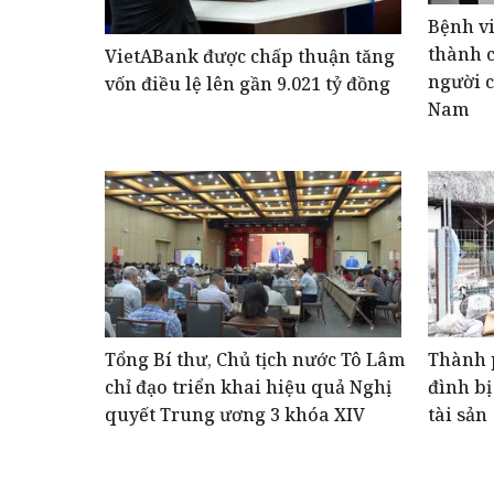
Bệnh vi
thành c
VietABank được chấp thuận tăng
người c
vốn điều lệ lên gần 9.021 tỷ đồng
Nam
Tổng Bí thư, Chủ tịch nước Tô Lâm
Thành 
chỉ đạo triển khai hiệu quả Nghị
đình bị
quyết Trung ương 3 khóa XIV
tài sản