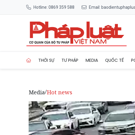
Hotline: 0869 359 588
Email: baodientuphapl
Trang chủ Nghĩa cử cao đẹp
THỜI SỰ
TƯ PHÁP
MEDIA
QUỐC TẾ
P
Media
Hot news
/