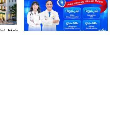
hị, kích
ùng
5 xét nghiệm nên thực hiện định
kỳ để bảo vệ lá gan khỏe mạnh