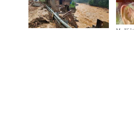
Mẹ Việ
Cảnh báo đợt mưa lũ mới tại các
tượng c
tỉnh miền núi phía Bắc
cho thế
Những 
đau sau
Xúc động bức thư của Tiểu đoàn