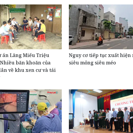
ự án Lăng Miếu Triệu
Nguy cơ tiếp tục xuất hiện
 Nhiều băn khoăn của
siêu mỏng siêu méo
ân về khu xen cư và tái