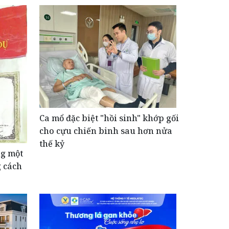
Ca mổ đặc biệt "hồi sinh" khớp gối
cho cựu chiến binh sau hơn nửa
thế kỷ
ng một
g cách