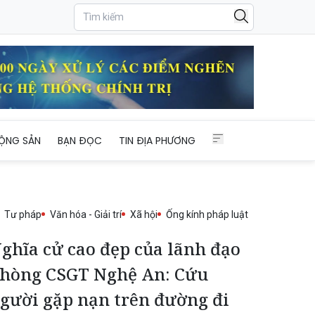
g đi công tác
ỘNG SẢN
BẠN ĐỌC
TIN ĐỊA PHƯƠNG
Tư pháp
Văn hóa - Giải trí
Xã hội
Ống kính pháp luật
ghĩa cử cao đẹp của lãnh đạo
hòng CSGT Nghệ An: Cứu
gười gặp nạn trên đường đi