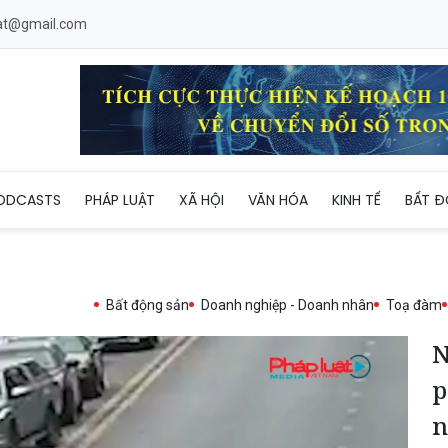
uat@gmail.com
 của lãnh đạo phòng CSGT Nghệ An: Cứu người gặp nạn trên đườn
ODCASTS
PHÁP LUẬT
XÃ HỘI
VĂN HÓA
KINH TẾ
BẤT Đ
Bất động sản
Doanh nghiệp - Doanh nhân
Toạ đàm
N
p
n