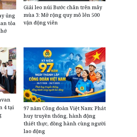
Giải leo núi Bước chân trên mây
mùa 3: Mở rộng quy mô lên 500
ay ủng
vận động viên
lan tỏa
nhớ
avan
 4 tại
​97 năm Công đoàn Việt Nam: Phát
g
huy truyền thống, hành động
thiết thực, đồng hành cùng người
lao động