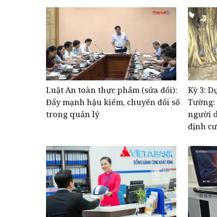
Luật An toàn thực phẩm (sửa đổi):
Kỳ 3: D
Đẩy mạnh hậu kiểm, chuyển đổi số
Tường:
trong quản lý
người d
định cư