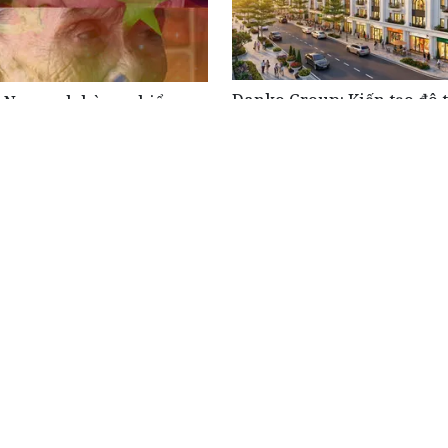
Danko Group: Kiến tạo đô t
t Nam anh hùng - biểu
hoạt động lực phát triển v
ủa sự hy sinh, động lực
 hệ trẻ hôm nay
người mẹ mang nặng nỗi
 ngày đất nước hòa bình