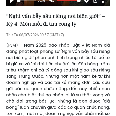
06:53
Phát
Tắt
Cài
Chế
Xem
tiếng
đặt
độ
toàn
“Nghi vấn bẫy sầu riêng nơi biên giới” –
hình
màn
Kỳ 4: Mòn mỏi đi tìm công lý
trong
hình
hình
Thứ Tư 08/07/2026 09:57 (GMT+7)
(PLM) - Năm 2025 báo Pháp luật Việt Nam đã
đăng phát loạt phóng sự "Nghi vấn bẫy sầu riêng
nơi biên giới" phản ánh tình trạng nhiều tài xế tố
bị giữ xe và "bị đòi tiền chuộc" lên đến hàng trăm
triệu, thậm chí cả tỷ đồng sau khi giao sầu riêng
sang Trung Quốc. Nhưng hơn một năm kể từ khi
doanh nghiệp và các tài xế mang đơn cầu cứu
gửi các cơ quan chức năng, đến nay nhiều nạn
nhân cho biết thứ họ nhận lại là sự thất vọng và
chờ đợi trong bất lực. Những lá đơn được "đá
bóng" luân chuyển giữa các cơ quan chức năng,
tốn kém, mệt mỏi, doanh nghiệp vẫn phải mất số