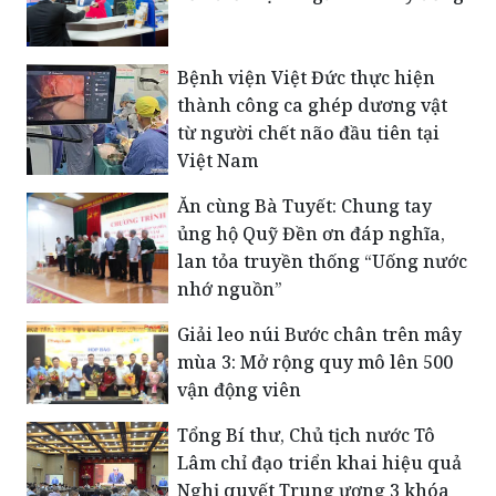
Bệnh viện Việt Đức thực hiện
thành công ca ghép dương vật
từ người chết não đầu tiên tại
Việt Nam
Ăn cùng Bà Tuyết: Chung tay
ủng hộ Quỹ Đền ơn đáp nghĩa,
lan tỏa truyền thống “Uống nước
nhớ nguồn”
Giải leo núi Bước chân trên mây
mùa 3: Mở rộng quy mô lên 500
vận động viên
Tổng Bí thư, Chủ tịch nước Tô
Lâm chỉ đạo triển khai hiệu quả
Nghị quyết Trung ương 3 khóa