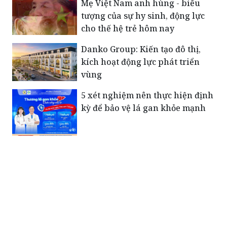
Mẹ Việt Nam anh hùng - biểu
tượng của sự hy sinh, động lực
cho thế hệ trẻ hôm nay
Danko Group: Kiến tạo đô thị,
kích hoạt động lực phát triển
vùng
5 xét nghiệm nên thực hiện định
kỳ để bảo vệ lá gan khỏe mạnh
Xúc động bức thư của Tiểu đoàn
trưởng Đặc công gửi vợ trước
ngày hy sinh: “Em giữ gìn sức
khỏe để chăm sóc con…”
Những người mẹ mang nặng nỗi
đau sau ngày đất nước hòa bình