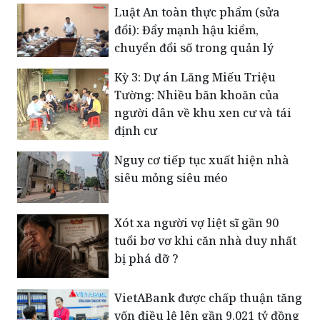
Luật An toàn thực phẩm (sửa
đổi): Đẩy mạnh hậu kiểm,
chuyển đổi số trong quản lý
Kỳ 3: Dự án Lăng Miếu Triệu
Tường: Nhiều băn khoăn của
người dân về khu xen cư và tái
định cư
Nguy cơ tiếp tục xuất hiện nhà
siêu mỏng siêu méo
Xót xa người vợ liệt sĩ gần 90
tuổi bơ vơ khi căn nhà duy nhất
bị phá dỡ ?
VietABank được chấp thuận tăng
vốn điều lệ lên gần 9.021 tỷ đồng