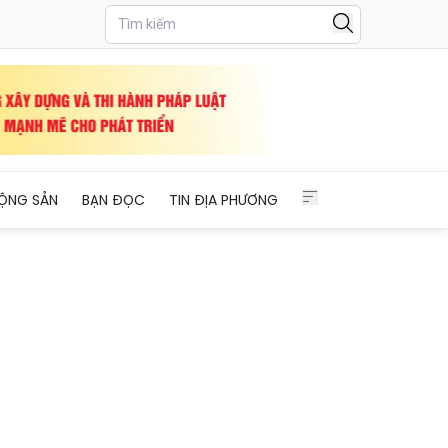
ển từ “tiền kiểm” sang “hậu kiểm” trong ngành y tế
ỘNG SẢN
BẠN ĐỌC
TIN ĐỊA PHƯƠNG