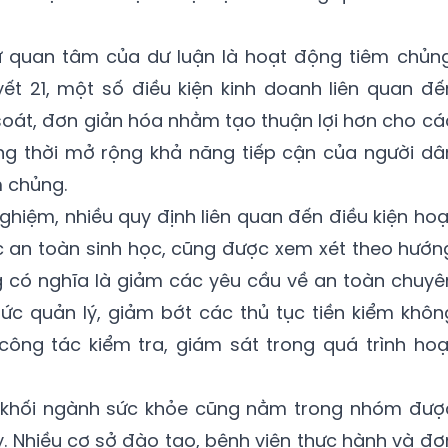
sự quan tâm của dư luận là hoạt động tiêm chủng
ết 21, một số điều kiện kinh doanh liên quan đế
soát, đơn giản hóa nhằm tạo thuận lợi hơn cho cá
ng thời mở rộng khả năng tiếp cận của người dâ
m chủng.
ghiệm, nhiều quy định liên quan đến điều kiện hoạ
ực an toàn sinh học, cũng được xem xét theo hướn
g có nghĩa là giảm các yêu cầu về an toàn chuyê
ức quản lý, giảm bớt các thủ tục tiền kiểm khôn
công tác kiểm tra, giám sát trong quá trình hoạ
h khối ngành sức khỏe cũng nằm trong nhóm đượ
y. Nhiều cơ sở đào tạo, bệnh viện thực hành và đơ