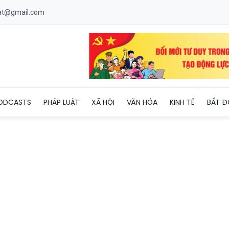
uat@gmail.com
6/NQ-CP: Cuộc “đại phẫu” 298 điều kiện kinh doanh và bước chuy
ODCASTS
PHÁP LUẬT
XÃ HỘI
VĂN HÓA
KINH TẾ
BẤT Đ