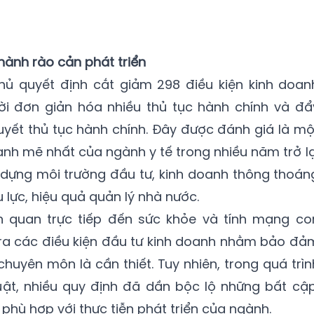
thành rào cản phát triển
phủ quyết định cắt giảm 298 điều kiện kinh doan
hời đơn giản hóa nhiều thủ tục hành chính và đẩ
yết thủ tục hành chính. Đây được đánh giá là mộ
nh mẽ nhất của ngành y tế trong nhiều năm trở lạ
 dựng môi trường đầu tư, kinh doanh thông thoán
lực, hiệu quả quản lý nhà nước.
iên quan trực tiếp đến sức khỏe và tính mạng co
ặt ra các điều kiện đầu tư kinh doanh nhằm bảo đả
chuyên môn là cần thiết. Tuy nhiên, trong quá trìn
uật, nhiều quy định đã dần bộc lộ những bất cập
hù hợp với thực tiễn phát triển của ngành.