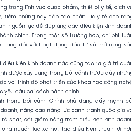
g trong lĩnh vực dược phẩm, thiết bị y tế, dịch v
, tiêm chủng hay đào tạo nhân lực y tế cho rằn
ian, nguồn lực để đáp ứng các điều kiện kinh doan
 hành chính. Trong một số trường hợp, chi phí tuâ
h nặng đối với hoạt động đầu tư và mở rộng sả
 điều kiện kinh doanh nào cũng tạo ra giá trị quả
định được xây dựng trong bối cảnh trước đây nhưn
p với trình độ phát triển của khoa học công nghệ
c yêu cầu cải cách hành chính.
nh trong bối cảnh Chính phủ đang đẩy mạnh cả
h doanh, nâng cao năng lực cạnh tranh quốc gia v
c rà soát, cắt giảm hàng trăm điều kiện kinh doan
hông nguồn lực xã hội, tạo điều kiện thuận lợi hơ