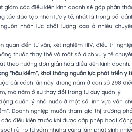
cắt giảm các điều kiện kinh doanh sẽ góp phần thá
 tác đào tạo nhân lực y tế, nhất là trong bối cản
 nguồn nhân lực chất lượng cao ở nhiều chuyê
ên quan đến tư vấn, xét nghiệm HIV, điều trị nghiệ
ằng thuốc thay thế và một số dịch vụ y tế chuyê
t theo hướng đơn giản hóa điều kiện kinh doanh.
ng “hậu kiểm”, khơi thông nguồn lực phát triển y t
uộc cải cách lần này không nằm ở con số 298 điề
m, mà nằm ở sự thay đổi trong tư duy quản lý.
động quản lý nhà nước ở một số lĩnh vực vẫn ch
iểm”. Doanh nghiệp muốn tham gia thị trường phả
các điều kiện trước khi được cấp phép hoạt động
 soát rủi ro từ sớm nhưng cũng làm phát sinh nhiề