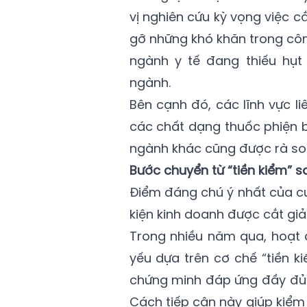
vị nghiên cứu kỳ vọng việc 
gỡ những khó khăn trong công
ngành y tế đang thiếu hụt
ngành.
Bên cạnh đó, các lĩnh vực li
các chất dạng thuốc phiện b
ngành khác cũng được rà soá
Bước chuyển từ “tiền kiểm” sa
Điểm đáng chú ý nhất của c
kiện kinh doanh được cắt giả
Trong nhiều năm qua, hoạt 
yếu dựa trên cơ chế “tiền k
chứng minh đáp ứng đầy đủ 
Cách tiếp cận này giúp kiểm