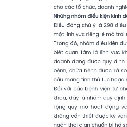
cho các tổ chức, doanh nghiệ
Những nhóm điều kiện kinh 
Điều đáng chú ý là 298 điều
một lĩnh vực riêng lẻ mà trải
Trong đó, nhóm điều kiện đ
biệt quan tâm là lĩnh vực k
doanh đang được quy định 
bệnh, chữa bệnh được rà so
cầu mang tính thủ tục hoặc k
Đối với các bệnh viện tư 
khoa, đây là nhóm quy định 
rộng quy mô hoạt động và p
không cần thiết được kỳ vọng
ngắn thời gian chuẩn bị hồ sơ