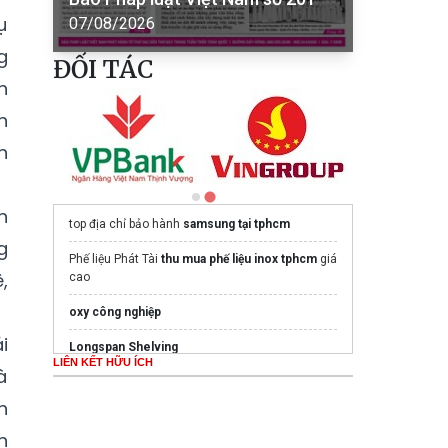
ụ
07/08/2026
g
ĐỐI TÁC
h
n
n
n
top địa chỉ bảo hành
samsung tại tphcm
g
Phế liệu Phát Tài
thu mua phế liệu inox tphcm
giá
,
cao
oxy công nghiệp
i
Longspan Shelving
LIÊN KẾT HỮU ÍCH
à
Mẫu
Tủ bếp
đẹp, hiện đại
h
Lorca
n