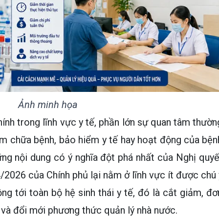
Ảnh minh họa
ính trong lĩnh vực y tế, phần lớn sự quan tâm thườn
ám chữa bệnh, bảo hiểm y tế hay hoạt động của bện
ững nội dung có ý nghĩa đột phá nhất của Nghị quyế
026 của Chính phủ lại nằm ở lĩnh vực ít được chú 
g tới toàn bộ hệ sinh thái y tế, đó là cắt giảm, đơ
 và đổi mới phương thức quản lý nhà nước.