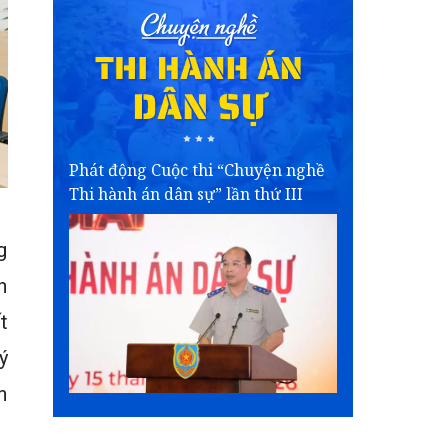
Phát động Cuộc thi “Chuyện nghề
Thi hành án dân sự” lần thứ III
g
h
t
ý
n