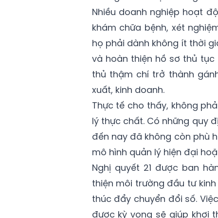
Nhiều doanh nghiệp hoạt độn
khám chữa bệnh, xét nghiệm
họ phải dành không ít thời g
và hoàn thiện hồ sơ thủ tục
thủ thậm chí trở thành gán
xuất, kinh doanh.
Thực tế cho thấy, không phải
lý thực chất. Có những quy 
đến nay đã không còn phù hợ
mô hình quản lý hiện đại hoặ
Nghị quyết 21 được ban hà
thiện môi trường đầu tư kin
thúc đẩy chuyển đổi số. Việ
được kỳ vọng sẽ giúp khơi t