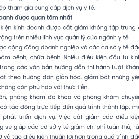
p tham gia cung cấp dịch vụ y tế.
doanh được quan tâm nhất
 kiện kinh doanh được cắt giảm không tập trung 
 rộng trên nhiều lĩnh vực quản lý của ngành y tế.
ược cộng đồng doanh nghiệp và các cơ sở y tế đặ
hám bệnh, chữa bệnh. Nhiều điều kiện đầu tư kin
trong các văn bản hướng dẫn thi hành Luật Khá
át theo hướng đơn giản hóa, giảm bớt những yê
hông còn phù hợp với thực tiễn.
nhân, phòng khám đa khoa và phòng khám chuyê
có tác động trực tiếp đến quá trình thành lập, m
hát triển dịch vụ. Việc cắt giảm các điều kiệ
 sẽ giúp các cơ sở y tế giảm chi phí tuân thủ, rú
 và tạo điều kiện thuận lợi hơn trong quá trình đầ