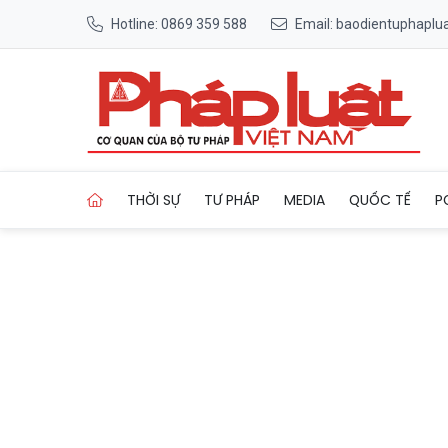
Hotline: 0869 359 588
Email: baodientuphapl
Trang chủ Nghị quyết 21/202
THỜI SỰ
TƯ PHÁP
MEDIA
QUỐC TẾ
P