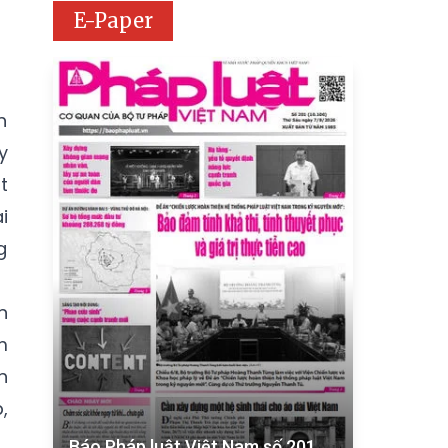
E-Paper
h
y
t
i
g
n
m
h
,
Báo Pháp luật Việt Nam số 201