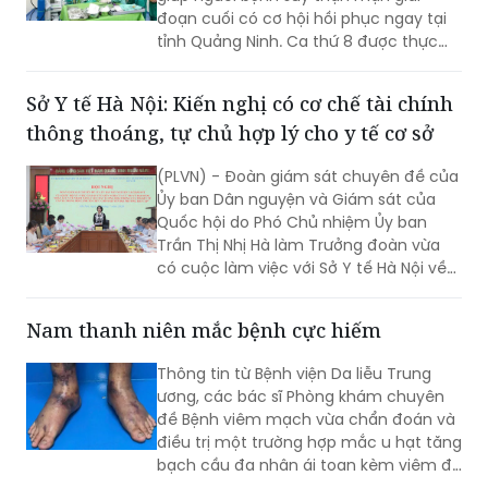
đoạn cuối có cơ hội hồi phục ngay tại
tỉnh Quảng Ninh. Ca thứ 8 được thực
hiện với sự hỗ trợ của Bệnh viện Việt
Đức.
Sở Y tế Hà Nội: Kiến nghị có cơ chế tài chính
thông thoáng, tự chủ hợp lý cho y tế cơ sở
(PLVN) - Đoàn giám sát chuyên đề của
Ủy ban Dân nguyện và Giám sát của
Quốc hội do Phó Chủ nhiệm Ủy ban
Trần Thị Nhị Hà làm Trưởng đoàn vừa
có cuộc làm việc với Sở Y tế Hà Nội về
việc “giải quyết kiến nghị của cử tri về
bảo đảm nhân lực y tế nhằm nâng cao
Nam thanh niên mắc bệnh cực hiếm
chất lượng hoạt động của trạm y tế
(TYT) trong bối cảnh tổ chức chính
Thông tin từ Bệnh viện Da liễu Trung
quyền địa phương 2 cấp (CQĐP2C)”.
ương, các bác sĩ Phòng khám chuyên
đề Bệnh viêm mạch vừa chẩn đoán và
điều trị một trường hợp mắc u hạt tăng
bạch cầu đa nhân ái toan kèm viêm đa