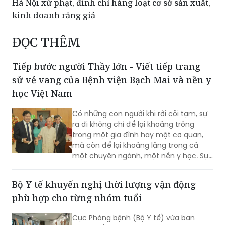
Hà Nội xử phạt, đình chỉ hàng loạt cơ sở sản xuất,
kinh doanh răng giả
ĐỌC THÊM
Tiếp bước người Thầy lớn - Viết tiếp trang
sử vẻ vang của Bệnh viện Bạch Mai và nền y
học Việt Nam
Có những con người khi rời cõi tạm, sự
ra đi không chỉ để lại khoảng trống
trong một gia đình hay một cơ quan,
mà còn để lại khoảng lặng trong cả
một chuyên ngành, một nền y học. Sự
từ biệt của Anh hùng Lao động, Thầy
thuốc Nhân dân, Giáo sư Vũ Văn Đính là
Bộ Y tế khuyến nghị thời lượng vận động
một mất mát như vậy.
phù hợp cho từng nhóm tuổi
Cục Phòng bệnh (Bộ Y tế) vừa ban