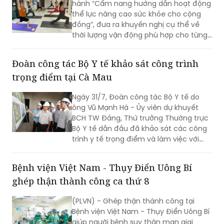
hành “Cẩm nang hướng dẫn hoạt động
thể lực nâng cao sức khỏe cho cộng
đồng”, đưa ra khuyến nghị cụ thể về
thời lượng vận động phù hợp cho từng
nhóm tuổi, từ trẻ em dưới 1 tuổi đến
người cao tuổi nhằm nâng cao sức
Đoàn công tác Bộ Y tế khảo sát công trình
khỏe và phòng ngừa bệnh tật.
trọng điểm tại Cà Mau
Ngày 31/7, Đoàn công tác Bộ Y tế do
ông Vũ Mạnh Hà - Ủy viên dự khuyết
BCH TW Đảng, Thứ trưởng Thường trực
Bộ Y tế dẫn đầu đã khảo sát các công
trình y tế trọng điểm và làm việc với
lãnh đạo tỉnh Cà Mau nhằm đánh giá
hiện trạng, tháo gỡ khó khăn, định
Bệnh viện Việt Nam - Thụy Điển Uông Bí
hướng phát triển hệ thống y tế địa
ghép thận thành công ca thứ 8
phương theo hướng hiện đại, đồng bộ,
đáp ứng yêu cầu chăm sóc sức khỏe
(PLVN) - Ghép thận thành công tại
nhân dân trong giai đoạn mới.
Bệnh viện Việt Nam - Thụy Điển Uông Bí
giúp người bệnh suy thận mạn giai