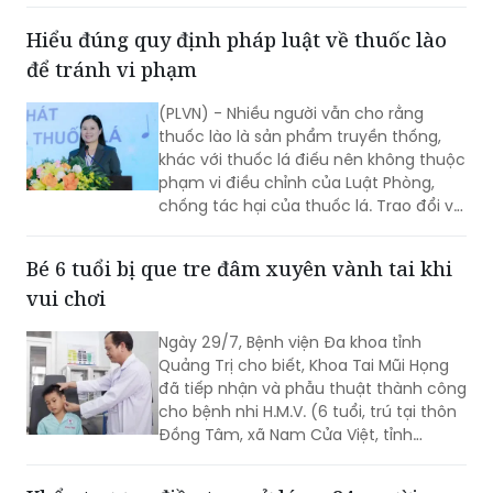
mạch (Eosinophilic Granulomatosis
with Polyangiitis - EGPA) – một bệnh lý
Hiểu đúng quy định pháp luật về thuốc lào
viêm mạch máu kích thước nhỏ và
để tránh vi phạm
trung bình rất hiếm gặp, đặc biệt ở
người châu Á.
(PLVN) - Nhiều người vẫn cho rằng
thuốc lào là sản phẩm truyền thống,
khác với thuốc lá điếu nên không thuộc
phạm vi điều chỉnh của Luật Phòng,
chống tác hại của thuốc lá. Trao đổi với
phóng viên Báo Pháp luật Việt Nam, Ths.
Nguyễn Thị Thu Hương - chuyên gia về
Bé 6 tuổi bị que tre đâm xuyên vành tai khi
phòng, chống tác hại của thuốc lá
vui chơi
khẳng định đây là cách hiểu không
đúng. Thuốc lào là một dạng thuốc lá
Ngày 29/7, Bệnh viện Đa khoa tỉnh
theo quy định của pháp luật, vì vậy mọi
Quảng Trị cho biết, Khoa Tai Mũi Họng
quy định về địa điểm cấm hút, xử phạt
đã tiếp nhận và phẫu thuật thành công
vi phạm và trách nhiệm của người
cho bệnh nhi H.M.V. (6 tuổi, trú tại thôn
quản lý đều được áp dụng tương tự
Đồng Tâm, xã Nam Cửa Việt, tỉnh
như đối với thuốc lá điếu.
Quảng Trị) bị que tre đâm xuyên vành
tai trái.