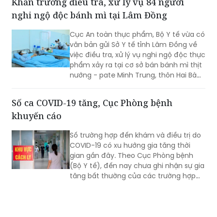
Khẩn trương điều tra, xử lý vụ 84 người
nghi ngộ độc bánh mì tại Lâm Đồng
Cục An toàn thực phẩm, Bộ Y tế vừa có
văn bản gửi Sở Y tế tỉnh Lâm Đồng về
việc điều tra, xử lý vụ nghi ngộ độc thực
phẩm xảy ra tại cơ sở bán bánh mì thịt
nướng - pate Minh Trung, thôn Hai Bà
Trưng, xã Nam Ban Lâm Hà.
Số ca COVID-19 tăng, Cục Phòng bệnh
khuyến cáo
Số trường hợp đến khám và điều trị do
COVID-19 có xu hướng gia tăng thời
gian gần đây. Theo Cục Phòng bệnh
(Bộ Y tế), đến nay chưa ghi nhận sự gia
tăng bất thường của các trường hợp
nặng hoặc tử vong do COVID-19. Tuy
nhiên, mọi người, đặc biệt 6 nhóm
người có nguy cơ cao vẫn phải chủ
động phòng bệnh...