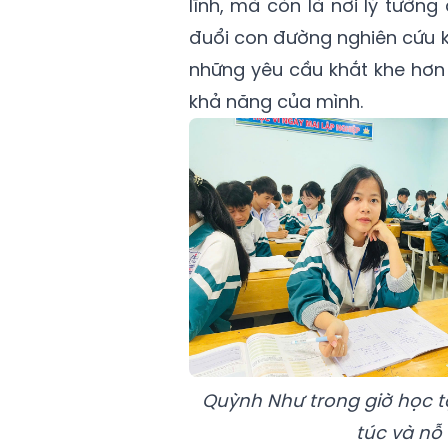
lĩnh, mà còn là nơi lý tưởn
đuổi con đường nghiên cứu 
những yêu cầu khắt khe hơn 
khả năng của mình.
Quỳnh Như trong giờ học tạ
túc và nỗ