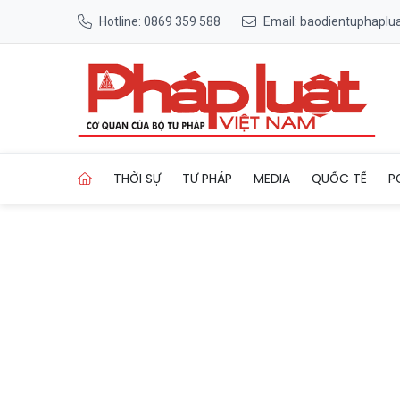
Hotline: 0869 359 588
Email: baodientuphapl
Trang chủ Nghị lực của cô t
THỜI SỰ
TƯ PHÁP
MEDIA
QUỐC TẾ
P