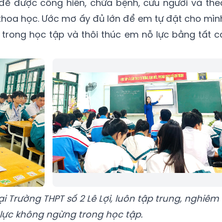
g để được cống hiến, chữa bệnh, cứu người và the
khoa học. Ước mơ ấy đủ lớn để em tự đặt cho mìn
trong học tập và thôi thúc em nỗ lực bằng tất c
i Trường THPT số 2 Lê Lợi, luôn tập trung, nghiêm
 lực không ngừng trong học tập.