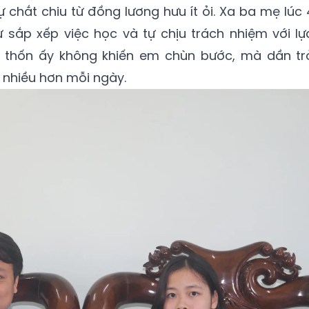
 chắt chiu từ đồng lương hưu ít ỏi. Xa ba mẹ lúc 
tự sắp xếp việc học và tự chịu trách nhiệm với lự
u thốn ấy không khiến em chùn bước, mà dần tr
 nhiều hơn mỗi ngày.