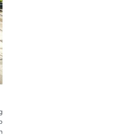
g
p
n