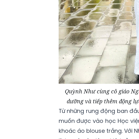
Quỳnh Như cùng cô giáo Ngu
dưỡng và tiếp thêm động lự
Từ những rung động ban đầu
muốn được vào học Học viện
khoác áo blouse trắng. Với N