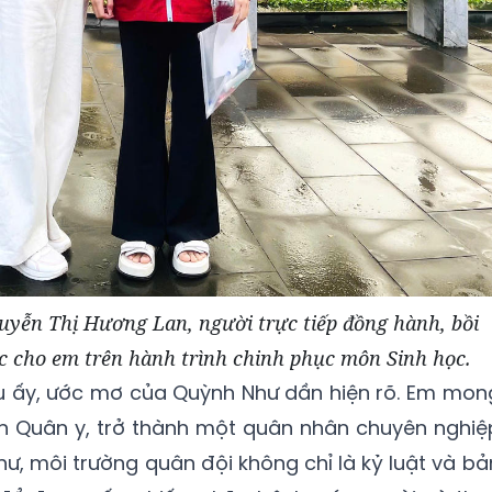
yễn Thị Hương Lan, người trực tiếp đồng hành, bồi
c cho em trên hành trình chinh phục môn Sinh học.
 ấy, ước mơ của Quỳnh Như dần hiện rõ. Em mon
 Quân y, trở thành một quân nhân chuyên nghiệ
hư, môi trường quân đội không chỉ là kỷ luật và bả