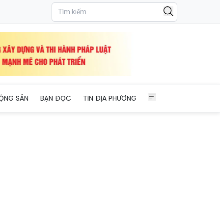
g Gianh
ỘNG SẢN
BẠN ĐỌC
TIN ĐỊA PHƯƠNG