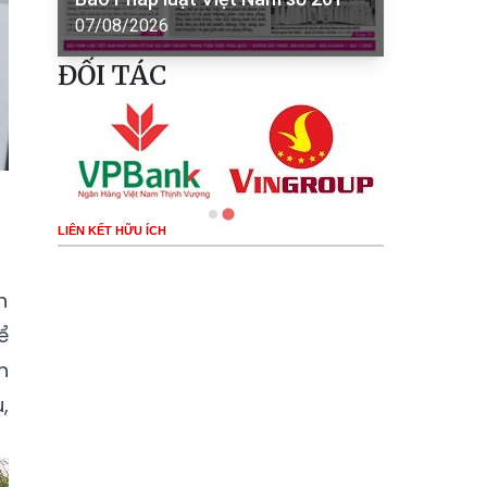
07/08/2026
ĐỐI TÁC
LIÊN KẾT HỮU ÍCH
h
ể
h
,