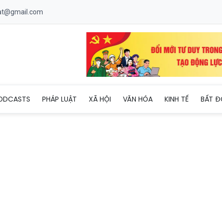
uat@gmail.com
rò nhỏ và hành trình "gieo mầm" của những người thầy bên bờ sôn
ODCASTS
PHÁP LUẬT
XÃ HỘI
VĂN HÓA
KINH TẾ
BẤT Đ