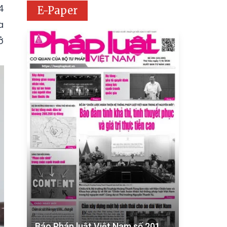
4
E-Paper
a
ở
Báo Pháp luật Việt Nam số 201