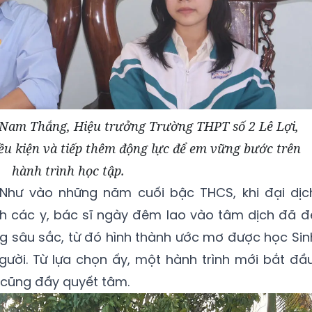
Nam Thắng, Hiệu trưởng Trường THPT số 2 Lê Lợi,
ều kiện và tiếp thêm động lực để em vững bước trên
hành trình học tập.
Như vào những năm cuối bậc THCS, khi đại dịc
nh các y, bác sĩ ngày đêm lao vào tâm dịch đã đ
g sâu sắc, từ đó hình thành ước mơ được học Sin
ười. Từ lựa chọn ấy, một hành trình mới bắt đầu
g cũng đầy quyết tâm.