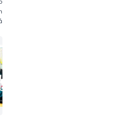
o
h
ả