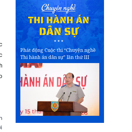
c
Phát động Cuộc thi “Chuyện nghề
c
Thi hành án dân sự” lần thứ III
h
o
m
i