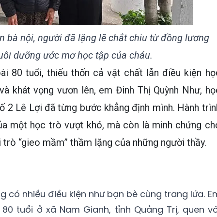
bà nội, người đã lặng lẽ chắt chiu từ đồng lương
nuôi dưỡng ước mơ học tập của cháu.
i 80 tuổi, thiếu thốn cả vật chất lẫn điều kiện họ
 và khát vọng vươn lên, em Đinh Thị Quỳnh Như, họ
 2 Lê Lợi đã từng bước khẳng định mình. Hành trìn
của một học trò vượt khó, mà còn là minh chứng ch
i trò “gieo mầm” thầm lặng của những người thầy.
g có nhiều điều kiện như bạn bè cùng trang lứa. E
 80 tuổi ở xã Nam Gianh, tỉnh Quảng Trị, quen vớ