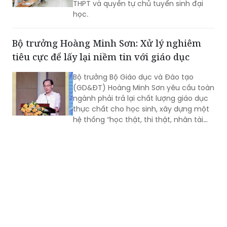
Trung tâm Truyền thông và Sự kiện (Bộ
Giáo dục và Đào tạo - GD&ĐT) mới có
thông tin liên quan Kỳ thi tốt nghiệp
THPT và quyền tự chủ tuyển sinh đại
học.
Bộ trưởng Hoàng Minh Sơn: Xử lý nghiêm
tiêu cực để lấy lại niềm tin với giáo dục
Bộ trưởng Bộ Giáo dục và Đào tạo
(GD&ĐT) Hoàng Minh Sơn yêu cầu toàn
ngành phải trả lại chất lượng giáo dục
thực chất cho học sinh, xây dựng một
hệ thống “học thật, thi thật, nhân tài
thật, giá trị thật”; chấm dứt triệt để tình
trạng nâng điểm, làm đẹp học bạ để
chạy theo thành tích.