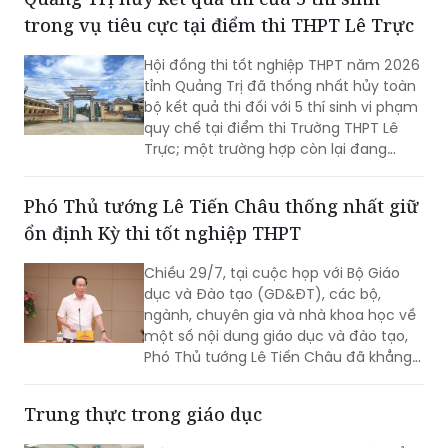
dục và hỗ trợ làm trọng tâm, hướng tới
xây dựng môi trường học đường an
toàn, lành mạnh.
Quảng Trị hủy kết quả thi của 5 thí sinh
trong vụ tiêu cực tại điểm thi THPT Lê Trực
Hội đồng thi tốt nghiệp THPT năm 2026
tỉnh Quảng Trị đã thống nhất hủy toàn
bộ kết quả thi đối với 5 thí sinh vi phạm
quy chế tại điểm thi Trường THPT Lê
Trực; một trường hợp còn lại đang
được xin ý kiến Bộ Giáo dục và Đào tạo
để xử lý theo quy định.
Phó Thủ tướng Lê Tiến Châu thống nhất giữ
ổn định Kỳ thi tốt nghiệp THPT
Chiều 29/7, tại cuộc họp với Bộ Giáo
dục và Đào tạo (GD&ĐT), các bộ,
ngành, chuyên gia và nhà khoa học về
một số nội dung giáo dục và đào tạo,
Phó Thủ tướng Lê Tiến Châu đã khẳng
định rõ quan điểm của Chính phủ: