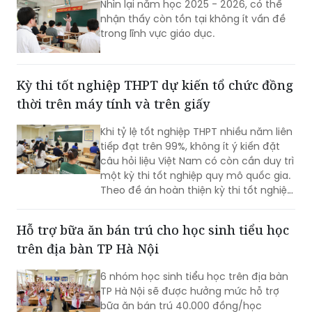
thống nhất giữ ổn định Kỳ thi tốt nghiệp
Trung thực trong giáo dục
THPT, bởi đây là kỳ thi đánh giá chuẩn
hóa đầu ra của giáo dục phổ thông và
Nhìn lại năm học 2025 - 2026, có thể
không thể bỏ trống.
nhận thấy còn tồn tại không ít vấn đề
trong lĩnh vực giáo dục.
Kỳ thi tốt nghiệp THPT dự kiến tổ chức đồng
thời trên máy tính và trên giấy
Khi tỷ lệ tốt nghiệp THPT nhiều năm liên
tiếp đạt trên 99%, không ít ý kiến đặt
câu hỏi liệu Việt Nam có còn cần duy trì
một kỳ thi tốt nghiệp quy mô quốc gia.
Theo đề án hoàn thiện kỳ thi tốt nghiệp
THPT của Bộ Giáo dục và Đào tạo
(GD&ĐT), cách tiếp cận này chưa phản
Hỗ trợ bữa ăn bán trú cho học sinh tiểu học
ánh đầy đủ vai trò của kỳ thi.
trên địa bàn TP Hà Nội