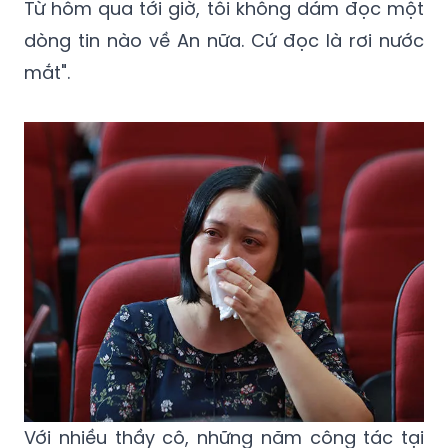
được hình ảnh một thầy giáo trẻ tận tâm
với nghề, được hầu hết mọi người quý mến.
Từ hôm qua tới giờ, tôi không dám đọc một
dòng tin nào về An nữa. Cứ đọc là rơi nước
mắt".