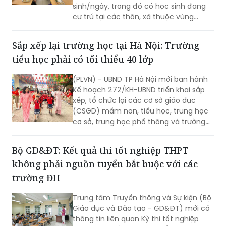
6 nhóm học sinh tiểu học trên địa bàn
TP Hà Nội sẽ được hưởng mức hỗ trợ
bữa ăn bán trú 40.000 đồng/học
sinh/ngày, trong đó có học sinh đang
cư trú tại các thôn, xã thuộc vùng
đồng bào dân tộc thiểu số và miền núi
theo danh sách do cơ quan có thẩm
Sắp xếp lại trường học tại Hà Nội: Trường
quyền phê duyệt tại thời điểm xác định
tiểu học phải có tối thiểu 40 lớp
đối tượng thụ hưởng chính sách; học
sinh đang cư trú tại xã Minh Châu theo
(PLVN) - UBND TP Hà Nội mới ban hành
địa giới hành chính tại thời điểm Nghị
Kế hoạch 272/KH-UBND triển khai sắp
quyết số 84/2026/NQ-HĐND có hiệu
xếp, tổ chức lại các cơ sở giáo dục
lực thi hành.
(CSGD) mầm non, tiểu học, trung học
cơ sở, trung học phổ thông và trường
chuyên biệt công lập trên địa bàn.
Bộ GD&ĐT: Kết quả thi tốt nghiệp THPT
không phải nguồn tuyển bắt buộc với các
trường ĐH