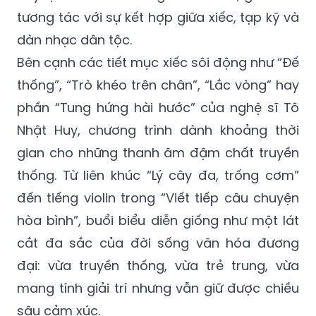
tương tác với sự kết hợp giữa xiếc, tạp kỹ và
dàn nhạc dân tộc.
Bên cạnh các tiết mục xiếc sôi động như “Đế
thống”, “Trò khéo trên chân”, “Lắc vòng” hay
phần “Tung hứng hài hước” của nghệ sĩ Tô
Nhật Huy, chương trình dành khoảng thời
gian cho những thanh âm đậm chất truyền
thống. Từ liên khúc “Lý cây đa, trống cơm”
đến tiếng violin trong “Viết tiếp câu chuyện
hòa bình”, buổi biểu diễn giống như một lát
cắt đa sắc của đời sống văn hóa đương
đại: vừa truyền thống, vừa trẻ trung, vừa
mang tính giải trí nhưng vẫn giữ được chiều
sâu cảm xúc.