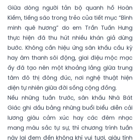
Giữa dòng người tản bộ quanh hồ Hoàn
Kiếm, tiếng sáo trong trẻo của tiết mục “Bình
minh quê hương” do em Trần Tuấn Hưng
thực hiện đã thu hút nhiều khán giả dừng
bước. Không cần hiệu ứng sân khấu cầu kỳ
hay âm thanh sôi động, giai điệu mộc mạc
ấy đã tạo nên một khoảng lắng giữa trung
tâm đô thị đông đúc, nơi nghệ thuật hiện
diện tự nhiên giữa đời sống cộng đồng.
Nếu những tuần trước, sân khấu Nhà Bát
Giác ghi dấu bằng những buổi biểu diễn cải
lương giàu cảm xúc hay các đêm nhạc
mang màu sắc tự sự, thì chương trình tuần
này lại đem đến không khí vui tươi, giàu tính