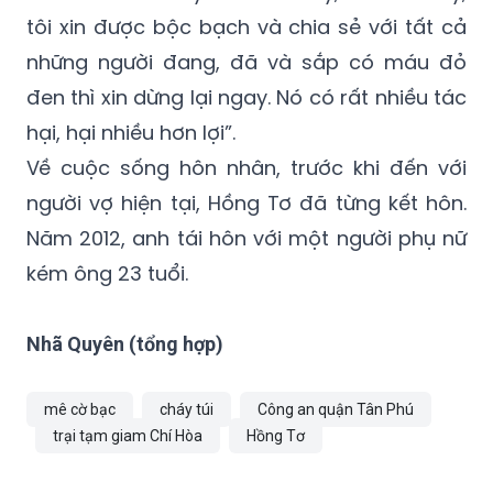
những người đang, đã và sắp có máu đỏ
đen thì xin dừng lại ngay. Nó có rất nhiều tác
hại, hại nhiều hơn lợi”.
Về cuộc sống hôn nhân, trước khi đến với
người vợ hiện tại, Hồng Tơ đã từng kết hôn.
Năm 2012, anh tái hôn với một người phụ nữ
kém ông 23 tuổi.
Nhã Quyên (tổng hợp)
mê cờ bạc
cháy túi
Công an quận Tân Phú
trại tạm giam Chí Hòa
Hồng Tơ