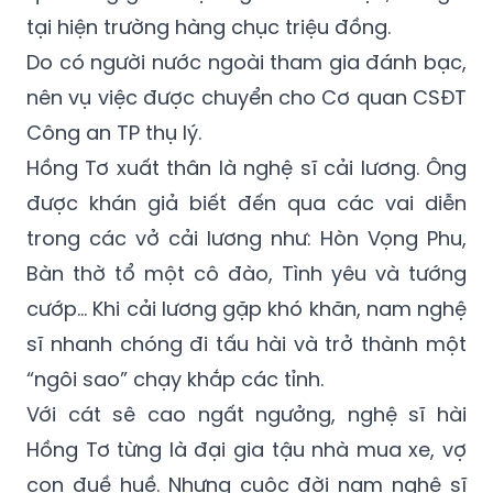
Do có người nước ngoài tham gia đánh bạc,
nên vụ việc được chuyển cho Cơ quan CSĐT
Công an TP thụ lý.
Hồng Tơ xuất thân là nghệ sĩ cải lương. Ông
được khán giả biết đến qua các vai diễn
trong các vở cải lương như: Hòn Vọng Phu,
Bàn thờ tổ một cô đào, Tình yêu và tướng
cướp... Khi cải lương gặp khó khăn, nam nghệ
sĩ nhanh chóng đi tấu hài và trở thành một
“ngôi sao” chạy khắp các tỉnh.
Với cát sê cao ngất ngưởng, nghệ sĩ hài
Hồng Tơ từng là đại gia tậu nhà mua xe, vợ
con đuề huề. Nhưng cuộc đời nam nghệ sĩ
có giai đoạn lâm vào nợ nần, bị giang hồ