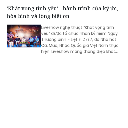
hòa bình và lòng biết ơn
Liveshow nghệ thuật “Khát vọng tình
yêu” được tổ chức nhân kỷ niệm Ngày
Thương binh - Liệt sĩ 27/7, do Nhà hát
Ca, Múa, Nhạc Quốc gia Việt Nam thực
hiện. Liveshow mang thông điệp khát
vọng về tình yêu đôi lứa, hạnh phúc gia
đình, tình yêu con người và quê hương,
đất nước. Đó còn là khát vọng hòa
bình, lòng biết ơn đối với những người
đã ngã xuống vì độc lập, tự do của Tổ
quốc.