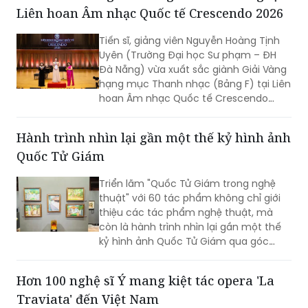
Tiến sĩ, giảng viên Nguyễn Hoàng Tịnh
Uyên (Trường Đại học Sư phạm – ĐH
Đà Nẵng) vừa xuất sắc giành Giải Vàng
hạng mục Thanh nhạc (Bảng F) tại Liên
hoan Âm nhạc Quốc tế Crescendo
2026. Thành tích tiếp tục khẳng định
dấu ấn của nữ tiến sĩ 9X trong lĩnh vực
Hành trình nhìn lại gần một thế kỷ hình ảnh
biểu diễn, nghiên cứu và đào tạo âm
Quốc Tử Giám
nhạc.
Triển lãm "Quốc Tử Giám trong nghệ
thuật" với 60 tác phẩm không chỉ giới
thiệu các tác phẩm nghệ thuật, mà
còn là hành trình nhìn lại gần một thế
kỷ hình ảnh Quốc Tử Giám qua góc
nhìn của các họa sĩ, kiến trúc sư, nhiếp
ảnh gia và nghệ sĩ thuộc nhiều thế hệ.
Hơn 100 nghệ sĩ Ý mang kiệt tác opera 'La
Traviata' đến Việt Nam
Hai đêm diễn La Traviata tại Nhà hát Hồ
Gươm (Hà Nội) là cuộc gặp gỡ thú vị