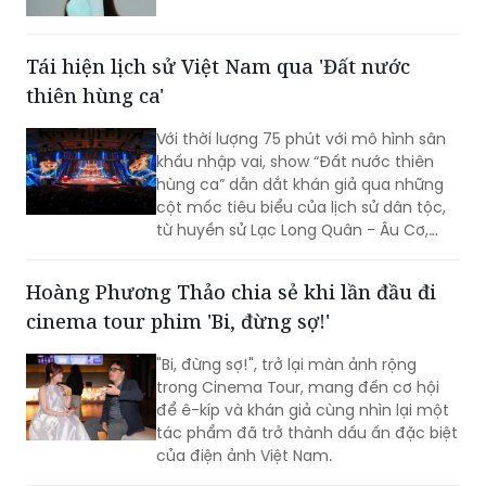
Tái hiện lịch sử Việt Nam qua 'Đất nước
thiên hùng ca'
Với thời lượng 75 phút với mô hình sân
khấu nhập vai, show “Đất nước thiên
hùng ca” dẫn dắt khán giả qua những
cột mốc tiêu biểu của lịch sử dân tộc,
từ huyền sử Lạc Long Quân - Âu Cơ,
thời Hùng Vương dựng nước, các chiến
công giữ nước hào hùng đến khát vọng
Hoàng Phương Thảo chia sẻ khi lần đầu đi
phát triển hùng cường của dân tộc
cinema tour phim 'Bi, đừng sợ!'
trong thời đại mới.
"Bi, đừng sợ!", trở lại màn ảnh rộng
trong Cinema Tour, mang đến cơ hội
để ê-kíp và khán giả cùng nhìn lại một
tác phẩm đã trở thành dấu ấn đặc biệt
của điện ảnh Việt Nam.
'Khát vọng tình yêu' - hành trình của ký ức,