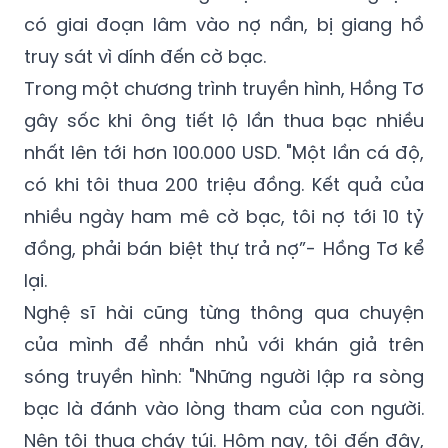
truy sát vì dính đến cờ bạc.
Trong một chương trình truyền hình, Hồng Tơ
gây sốc khi ông tiết lộ lần thua bạc nhiều
nhất lên tới hơn 100.000 USD. "Một lần cá độ,
có khi tôi thua 200 triệu đồng. Kết quả của
nhiều ngày ham mê cờ bạc, tôi nợ tới 10 tỷ
đồng, phải bán biệt thự trả nợ”- Hồng Tơ kể
lại.
Nghệ sĩ hài cũng từng thông qua chuyện
của mình để nhắn nhủ với khán giả trên
sóng truyền hình: "Những người lập ra sòng
bạc là đánh vào lòng tham của con người.
Nên tôi thua cháy túi. Hôm nay, tôi đến đây,
tôi xin được bộc bạch và chia sẻ với tất cả