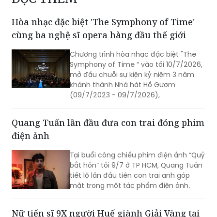
cùng ba nghệ sĩ opera hàng đầu thế giới
Chương trình hòa nhạc đặc biệt "The
Symphony of Time “ vào tối 10/7/2026,
mở đầu chuỗi sự kiện kỷ niệm 3 năm
khánh thành Nhà hát Hồ Gươm
(09/7/2023 - 09/7/2026),
Quang Tuấn lần đầu đưa con trai đóng phim
điện ảnh
Tại buổi công chiếu phim điện ảnh “Quỷ
bắt hồn” tối 9/7 ở TP HCM, Quang Tuấn
tiết lộ lần đầu tiên con trai anh góp
mặt trong một tác phẩm điện ảnh.
Nữ tiến sĩ 9X người Huế giành Giải Vàng tại
Liên hoan Âm nhạc Quốc tế Crescendo 2026