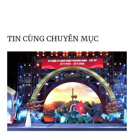
TIN CÙNG CHUYÊN MỤC
Hải Phòng: Đêm nghệ thuật "Vành hoa
lửa" tri ân các Anh hùng liệt sĩ