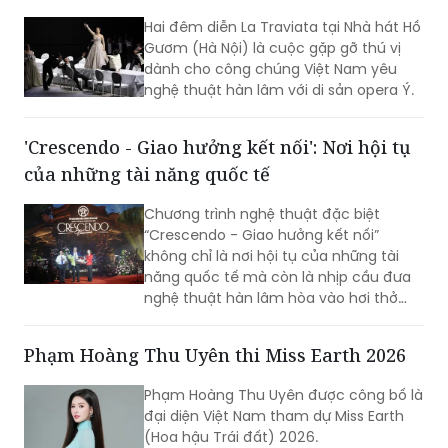
dành cho công chúng Việt Nam yêu
nghệ thuật hàn lâm với di sản opera Ý.
'Crescendo - Giao hưởng kết nối': Nơi hội tụ
của những tài năng quốc tế
Chương trình nghệ thuật đặc biệt
“Crescendo - Giao hưởng kết nối”
không chỉ là nơi hội tụ của những tài
năng quốc tế mà còn là nhịp cầu đưa
nghệ thuật hàn lâm hòa vào hơi thở
cuộc sống, góp phần khẳng định vị thế
TP Sáng tạo của Hà Nội. Đêm nhạc đã
Phạm Hoàng Thu Uyên thi Miss Earth 2026
xóa nhòa khoảng cách giữa âm nhạc
hàn lâm và khán giả, để lại dấu ấn văn
Phạm Hoàng Thu Uyên được công bố là
hóa trong lòng người dân địa phương
đại diện Việt Nam tham dự Miss Earth
cùng du khách thập phương.
(Hoa hậu Trái đất) 2026.