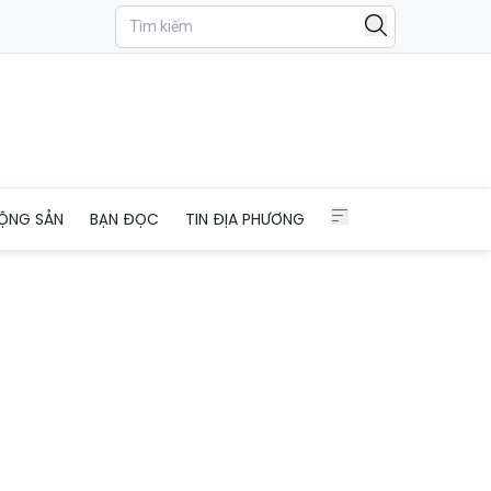
ỘNG SẢN
BẠN ĐỌC
TIN ĐỊA PHƯƠNG