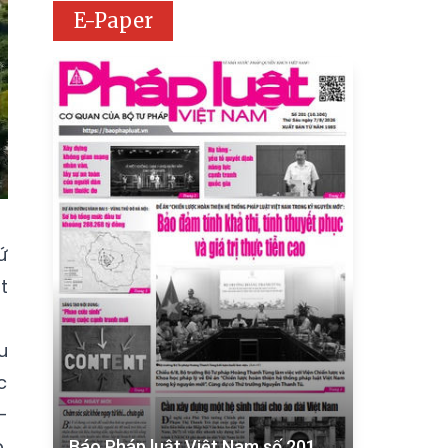
E-Paper
ứ
t
u
c
-
,
Báo Pháp luật Việt Nam số 201