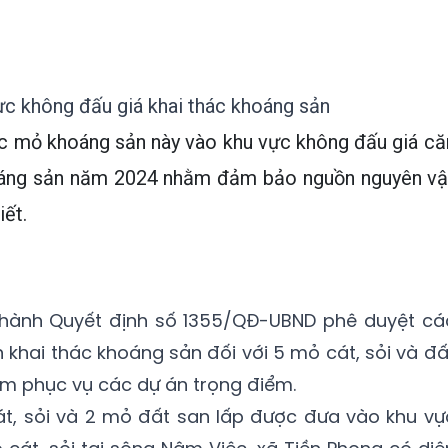
c không đấu giá khai thác khoáng sản
ác mỏ khoáng sản này vào khu vực không đấu giá că
hoáng sản năm 2024 nhằm đảm bảo nguồn nguyên vậ
iết.
 hành Quyết định số 1355/QĐ-UBND phê duyệt cá
 khai thác khoáng sản đối với 5 mỏ cát, sỏi và đấ
ằm phục vụ các dự án trọng điểm.
át, sỏi và 2 mỏ đất san lấp được đưa vào khu vự