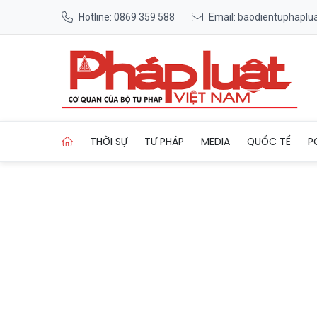
Hotline: 0869 359 588
Email: baodientuphapl
Trang chủ Nghệ An phê duyệ
THỜI SỰ
TƯ PHÁP
MEDIA
QUỐC TẾ
P