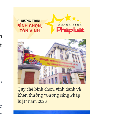
n
t
c
Quy chế bình chọn, vinh danh và
t
khen thưởng “Gương sáng Pháp
luật” năm 2026
c