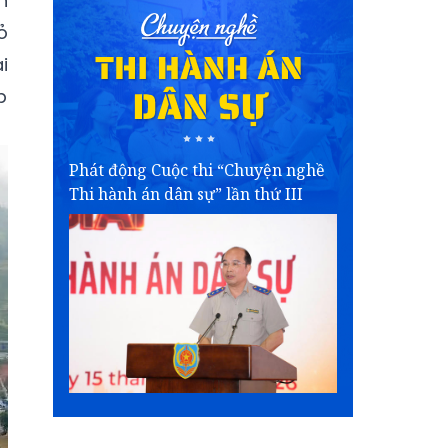
n
ỏ
i
p
Phát động Cuộc thi “Chuyện nghề
Thi hành án dân sự” lần thứ III