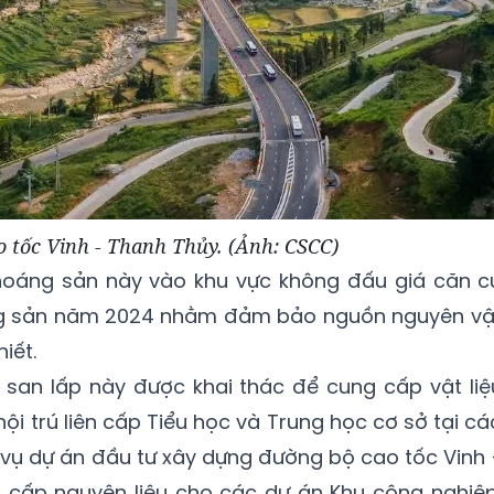
o tốc Vinh - Thanh Thủy. (Ảnh: CSCC)
hoáng sản này vào khu vực không đấu giá căn c
áng sản năm 2024 nhằm đảm bảo nguồn nguyên vậ
iết.
t san lấp này được khai thác để cung cấp vật liệ
i trú liên cấp Tiểu học và Trung học cơ sở tại cá
c vụ dự án đầu tư xây dựng đường bộ cao tốc Vinh 
g cấp nguyên liệu cho các dự án Khu công nghiệp