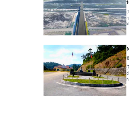
(
q
k
(
d
n