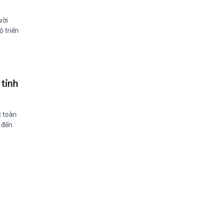
ười
ộ triển
tỉnh
c toàn
 đến