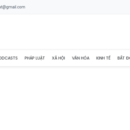
uat@gmail.com
t các khu vực không đấu giá khai thác khoáng sản
ODCASTS
PHÁP LUẬT
XÃ HỘI
VĂN HÓA
KINH TẾ
BẤT Đ