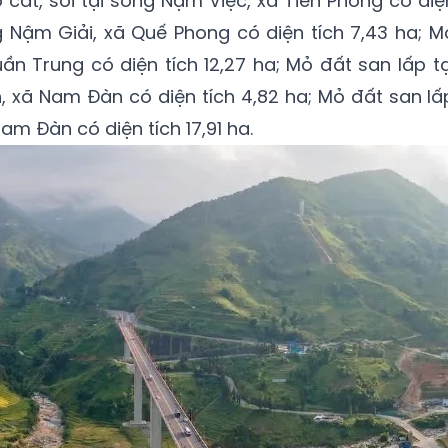
cát, sỏi tại sông Nậm Việc, xã Tiền Phong có diệ
ng Nậm Giải, xã Quế Phong có diện tích 7,43 ha; M
uần Trung có diện tích 12,27 ha; Mỏ đất san lấp tạ
, xã Nam Đàn có diện tích 4,82 ha; Mỏ đất san lấ
Nam Đàn có diện tích 17,91 ha.