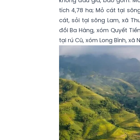
không đấu giá, bao gồm: Mỏ 
tích 4,78 ha; Mỏ cát tại sô
cát, sỏi tại sông Lam, xã Th
đồi Ba Hàng, xóm Quyết Tiến
tại rú Cũ, xóm Long Bình, xã 