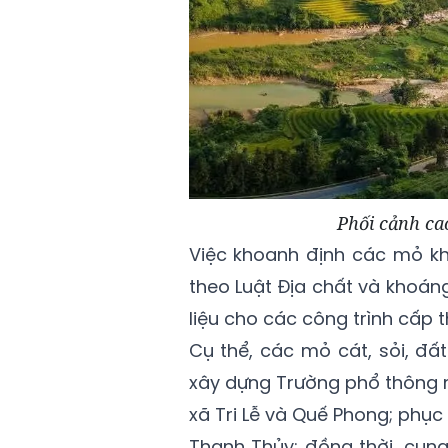
Phối cảnh ca
Việc khoanh định các mỏ k
theo Luật Địa chất và kho
liệu cho các công trình cấp th
Cụ thể, các mỏ cát, sỏi, đấ
xây dựng Trường phổ thông nộ
xã Tri Lễ và Quế Phong; phụ
Thanh Thủy; đồng thời, cun