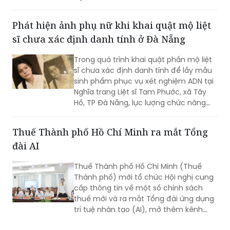
người chưa tìm thấy.
Phát hiện ảnh phụ nữ khi khai quật mộ liệt
sĩ chưa xác định danh tính ở Đà Nẵng
Trong quá trình khai quật phần mộ liệt
sĩ chưa xác định danh tính để lấy mẫu
sinh phẩm phục vụ xét nghiệm ADN tại
Nghĩa trang Liệt sĩ Tam Phước, xã Tây
Hồ, TP Đà Nẵng, lực lượng chức năng
phát hiện nhiều di vật, trong đó đáng
chú ý có di ảnh một phụ nữ.
Thuế Thành phố Hồ Chí Minh ra mắt Tổng
đài AI
Thuế Thành phố Hồ Chí Minh (Thuế
Thành phố) mới tổ chức Hội nghị cung
cấp thông tin về một số chính sách
thuế mới và ra mắt Tổng đài ứng dụng
trí tuệ nhân tạo (AI), mở thêm kênh
cung cấp thông tin thuế qua nền tảng