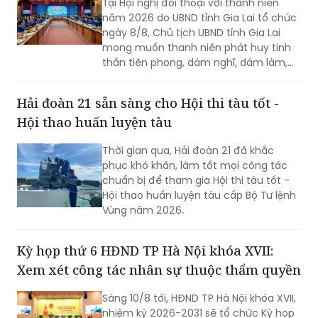
Tại Hội nghị đối thoại với thanh niên
năm 2026 do UBND tỉnh Gia Lai tổ chức
ngày 8/8, Chủ tịch UBND tỉnh Gia Lai
mong muốn thanh niên phát huy tinh
thần tiên phong, dám nghĩ, dám làm,
chủ động học tập, đổi mới sáng tạo và
gắn khát vọng cá nhân với khát vọng
Hải đoàn 21 sẵn sàng cho Hội thi tàu tốt -
phát triển của quê hương.
Hội thao huấn luyện tàu
Thời gian qua, Hải đoàn 21 đã khắc
phục khó khăn, làm tốt mọi công tác
chuẩn bị để tham gia Hội thi tàu tốt -
Hội thao huấn luyện tàu cấp Bộ Tư lệnh
Vùng năm 2026.
Kỳ họp thứ 6 HĐND TP Hà Nội khóa XVII:
Xem xét công tác nhân sự thuộc thẩm quyền
Sáng 10/8 tới, HĐND TP Hà Nội khóa XVII,
nhiệm kỳ 2026-2031 sẽ tổ chức Kỳ họp