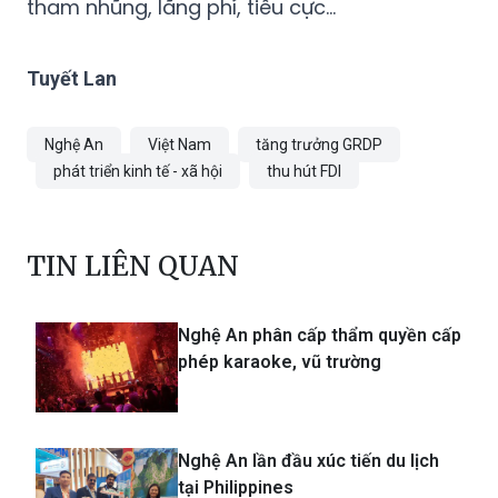
tham nhũng, lãng phí, tiêu cực...
Tuyết Lan
Nghệ An
Việt Nam
tăng trưởng GRDP
phát triển kinh tế - xã hội
thu hút FDI
TIN LIÊN QUAN
Nghệ An phân cấp thẩm quyền cấp
phép karaoke, vũ trường
Nghệ An lần đầu xúc tiến du lịch
tại Philippines