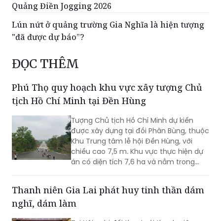
Quảng Điền Jogging 2026
Lún nứt ở quảng trường Gia Nghĩa là hiện tượng
"đã được dự báo”?
ĐỌC THÊM
Phú Thọ quy hoạch khu vực xây tượng Chủ
tịch Hồ Chí Minh tại Đền Hùng
Tượng Chủ tịch Hồ Chí Minh dự kiến
được xây dựng tại đồi Phân Bùng, thuộc
Khu Trung tâm lễ hội Đền Hùng, với
chiều cao 7,5 m. Khu vực thực hiện dự
án có diện tích 7,6 ha và nằm trong
Khu vực bảo vệ II của Khu Di tích lịch sử
Đền Hùng...
Thanh niên Gia Lai phát huy tinh thần dám
nghĩ, dám làm