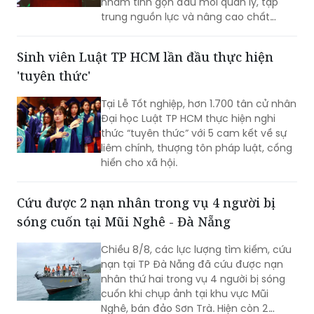
nhằm tinh gọn đầu mối quản lý, tập
trung nguồn lực và nâng cao chất
lượng giáo dục. Việc sắp xếp phải hoàn
thành trước ngày 20/8/2026.
Sinh viên Luật TP HCM lần đầu thực hiện
'tuyên thức'
Tại Lễ Tốt nghiệp, hơn 1.700 tân cử nhân
Đại học Luật TP HCM thực hiện nghi
thức “tuyên thức” với 5 cam kết về sự
liêm chính, thượng tôn pháp luật, cống
hiến cho xã hội.
Cứu được 2 nạn nhân trong vụ 4 người bị
sóng cuốn tại Mũi Nghê - Đà Nẵng
Chiều 8/8, các lực lượng tìm kiếm, cứu
nạn tại TP Đà Nẵng đã cứu được nạn
nhân thứ hai trong vụ 4 người bị sóng
cuốn khi chụp ảnh tại khu vực Mũi
Nghê, bán đảo Sơn Trà. Hiện còn 2