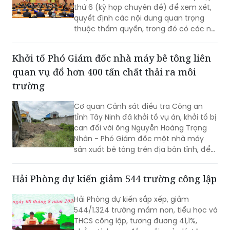
thứ 6 (kỳ họp chuyên đề) để xem xét,
quyết định các nội dung quan trọng
thuộc thẩm quyền, trong đó có các nội
dung về công tác nhân sự.
Khởi tố Phó Giám đốc nhà máy bê tông liên
quan vụ đổ hơn 400 tấn chất thải ra môi
trường
Cơ quan Cảnh sát điều tra Công an
tỉnh Tây Ninh đã khởi tố vụ án, khởi tố bị
can đối với ông Nguyễn Hoàng Trọng
Nhân - Phó Giám đốc một nhà máy
sản xuất bê tông trên địa bàn tỉnh, để
điều tra về hành vi “Gây ô nhiễm môi
trường”. Vụ án được xác định liên quan
Hải Phòng dự kiến giảm 544 trường công lập
đến việc đổ, chôn lấp trái phép hơn
400 tấn bê tông thải ra môi trường.
Hải Phòng dự kiến sắp xếp, giảm
544/1.324 trường mầm non, tiểu học và
THCS công lập, tương đương 41,1%,