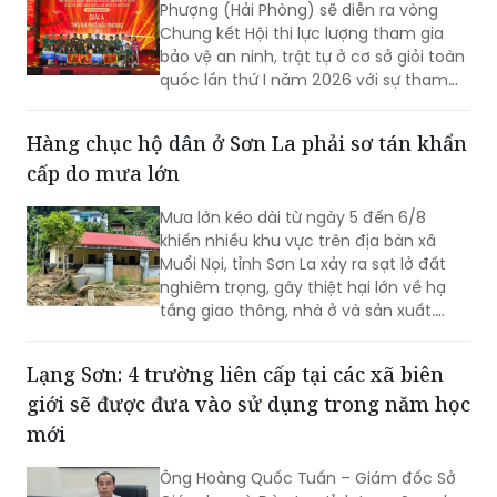
quốc lần thứ I năm 2026 với sự tham
gia của 8 đội tuyển xuất sắc đại diện
cho 34 tỉnh, TP.
Hàng chục hộ dân ở Sơn La phải sơ tán khẩn
cấp do mưa lớn
Mưa lớn kéo dài từ ngày 5 đến 6/8
khiến nhiều khu vực trên địa bàn xã
Muổi Nọi, tỉnh Sơn La xảy ra sạt lở đất
nghiêm trọng, gây thiệt hại lớn về hạ
tầng giao thông, nhà ở và sản xuất.
Chính quyền địa phương đã khẩn
trương sơ tán 84 hộ dân ra khỏi khu vực
Lạng Sơn: 4 trường liên cấp tại các xã biên
nguy hiểm.
giới sẽ được đưa vào sử dụng trong năm học
mới
Ông Hoàng Quốc Tuấn – Giám đốc Sở
Giáo dục và Đào tạo tỉnh Lạng Sơn cho
biết, thực hiện chỉ đạo của Trung ương
và của lãnh đạo tỉnh Lạng Sơn, các dự