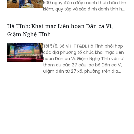
Hà Tĩnh: Khai mạc Liên hoan Dân ca Ví,
Giặm Nghệ Tĩnh
Tối 5/8, Sở VH-TT&DL Hà Tĩnh phối hợp
các địa phương tổ chức khai mạc Liên
hoan Dân ca Ví, Giặm Nghệ Tĩnh với sự
tham dự của 27 câu lạc bộ Dân ca Ví,
Giặm đến từ 27 xã, phường trên địa
bàn tỉnh Hà Tĩnh.