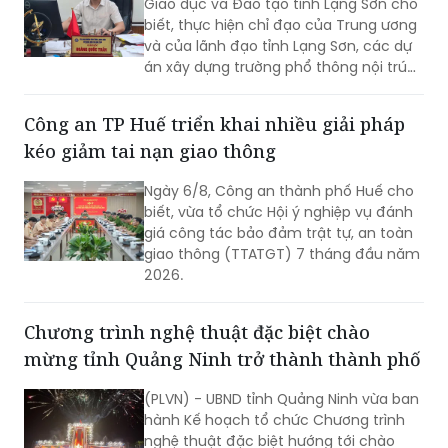
án xây dựng trường phổ thông nội trú
liên cấp tiểu học và trung học cơ sở tại
các xã biên giới Lạng Sơn sẽ tiếp tục
Công an TP Huế triển khai nhiều giải pháp
được đẩy nhanh tiến độ, hoàn thành
kéo giảm tai nạn giao thông
giai đoạn 1 bốn trường học, kịp thời đưa
vào sử dụng trong năm học 2026-
Ngày 6/8, Công an thành phố Huế cho
2027.
biết, vừa tổ chức Hội ý nghiệp vụ đánh
giá công tác bảo đảm trật tự, an toàn
giao thông (TTATGT) 7 tháng đầu năm
2026.
Chương trình nghệ thuật đặc biệt chào
mừng tỉnh Quảng Ninh trở thành thành phố
(PLVN) - UBND tỉnh Quảng Ninh vừa ban
hành Kế hoạch tổ chức Chương trình
nghệ thuật đặc biệt hướng tới chào
mừng tỉnh Quảng Ninh trở thành thành
phố trực thuộc Trung ương và kỷ niệm