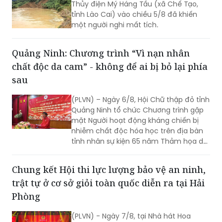
Quảng Ninh: Chương trình “Vì nạn nhân
chất độc da cam” - không để ai bị bỏ lại phía
sau
(PLVN) – Ngày 6/8, Hội Chữ thập đỏ tỉnh
Quảng Ninh tổ chức Chương trình gặp
mặt Người hoạt động kháng chiến bị
nhiễm chất độc hóa học trên địa bàn
tỉnh nhân sự kiện 65 năm Thảm họa da
cam ở Việt Nam (10/8/1961 -
10/8/2026) và tổng kết 5 năm phong
Chung kết Hội thi lực lượng bảo vệ an ninh,
trào “Vì nạn nhân chất độc da cam”.
trật tự ở cơ sở giỏi toàn quốc diễn ra tại Hải
Phòng
(PLVN) - Ngày 7/8, tại Nhà hát Hoa
Phượng (Hải Phòng) sẽ diễn ra vòng
Chung kết Hội thi lực lượng tham gia
bảo vệ an ninh, trật tự ở cơ sở giỏi toàn