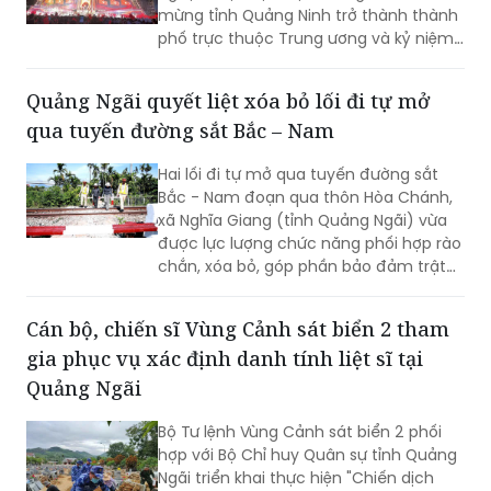
81 năm Ngày Cách mạng Tháng Tám
thành công (19/8/1945 - 19/8/2026),
Quảng Ngãi quyết liệt xóa bỏ lối đi tự mở
Quốc khánh nước Cộng hòa xã hội chủ
qua tuyến đường sắt Bắc – Nam
nghĩa Việt Nam (2/9/1945 - 2/9/2026).
Hai lối đi tự mở qua tuyến đường sắt
Bắc - Nam đoạn qua thôn Hòa Chánh,
xã Nghĩa Giang (tỉnh Quảng Ngãi) vừa
được lực lượng chức năng phối hợp rào
chắn, xóa bỏ, góp phần bảo đảm trật
tự an toàn giao thông đường sắt và
ngăn ngừa nguy cơ tai nạn.
Cán bộ, chiến sĩ Vùng Cảnh sát biển 2 tham
gia phục vụ xác định danh tính liệt sĩ tại
Quảng Ngãi
Bộ Tư lệnh Vùng Cảnh sát biển 2 phối
hợp với Bộ Chỉ huy Quân sự tỉnh Quảng
Ngãi triển khai thực hiện "Chiến dịch
500 ngày đêm đẩy mạnh thực hiện tìm
kiếm, quy tập và xác định danh tính hài
cốt liệt sĩ" trên địa bàn tỉnh.