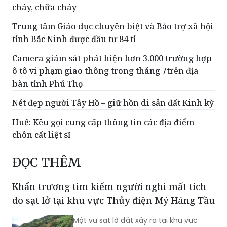
Trung tâm Giáo dục chuyên biệt và Bảo trợ xã hội
tỉnh Bắc Ninh được đầu tư 84 tỉ
Camera giám sát phát hiện hơn 3.000 trường hợp
ô tô vi phạm giao thông trong tháng 7trên địa
bàn tỉnh Phú Thọ
Nét đẹp người Tây Hồ – giữ hồn di sản đất Kinh kỳ
Huế: Kêu gọi cung cấp thông tin các địa điểm
chôn cất liệt sĩ
ĐỌC THÊM
Khẩn trương tìm kiếm người nghi mất tích
do sạt lở tại khu vực Thủy điện Mý Háng Tầu
Một vụ sạt lở đất xảy ra tại khu vực
Thủy điện Mý Háng Tầu (xã Chế Tạo,
tỉnh Lào Cai) vào chiều 5/8 đã khiến
một người nghi mất tích.