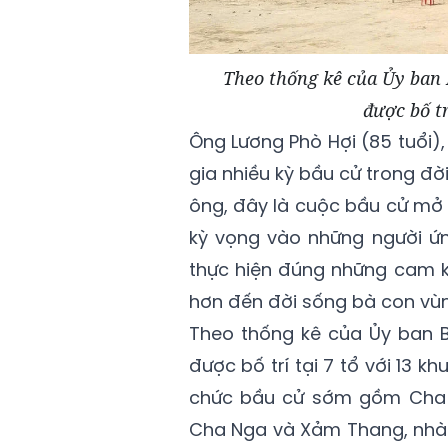
Theo thống kê của Ủy ban B
được bố tr
Ông Lương Phò Hợi (85 tuổi),
gia nhiều kỳ bầu cử trong đờ
ông, đây là cuộc bầu cử mở 
kỳ vọng vào những người ứn
thực hiện đúng những cam k
hơn đến đời sống bà con vùn
Theo thống kê của Ủy ban Bầ
được bố trí tại 7 tổ với 13 k
chức bầu cử sớm gồm Cha 
Cha Nga và Xảm Thang, nhà 