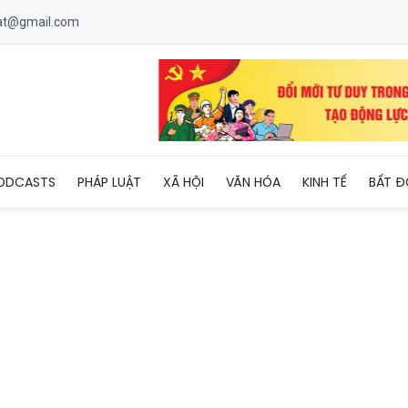
uat@gmail.com
vùng cao sẵn sàng cho “Ngày hội non sông”
ODCASTS
PHÁP LUẬT
XÃ HỘI
VĂN HÓA
KINH TẾ
BẤT Đ