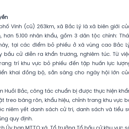
yền
ố Vinh (cũ) 263km, xã Bắc Lý là xã biên giới củ
, hơn 5.100 nhân khẩu, gồm 3 dân tộc chính: Thái
ày, tại các điểm bỏ phiếu ở xã vùng cao Bắc Lý
 bầu cử diễn ra khẩn trương, nghiêm túc. Từ việ
trang trí khu vực bỏ phiếu đến tập huấn lực lượn
riển khai đồng bộ, sẵn sàng cho ngày hội lớn củ
ản Huồi Bắc, công tác chuẩn bị được thực hiện khẩ
ật treo băng rôn, khẩu hiệu, chỉnh trang khu vực b
ệc niêm yết danh sách cử tri, danh sách và tiểu s
úng quy định.
h Ủy ban MTTQ xã, Tổ trưởng Tổ bầu cử khu vực s