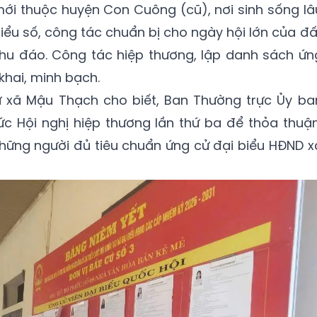
ới thuộc huyện Con Cuông (cũ), nơi sinh sống lâ
iểu số, công tác chuẩn bị cho ngày hội lớn của đấ
hu đáo. Công tác hiệp thương, lập danh sách ứn
khai, minh bạch.
ư xã Mậu Thạch cho biết, Ban Thường trực Ủy ba
c Hội nghị hiệp thương lần thứ ba để thỏa thuận
hững người đủ tiêu chuẩn ứng cử đại biểu HĐND x