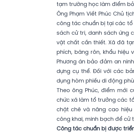
tạm trường học làm điểm bỏ 
Ông Phạm Viết Phúc Chủ tịch
công tác chuẩn bị tại các t
sách cử tri, danh sách ứng 
vật chất cần thiết. Xã đã tạ
phích, băng rôn, khẩu hiệu 
Phương án bảo đảm an ninh 
dựng cụ thể. Đối với các b
dụng hòm phiếu di động phù h
Theo ông Phúc, điểm mới c
chức xã làm tổ trưởng các t
chặt chẽ và nâng cao hiệu 
công khai, minh bạch để cử tr
Công tác chuẩn bị được triển