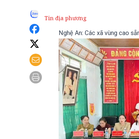
Tin địa phương
Nghệ An: Các xã vùng cao sẵn