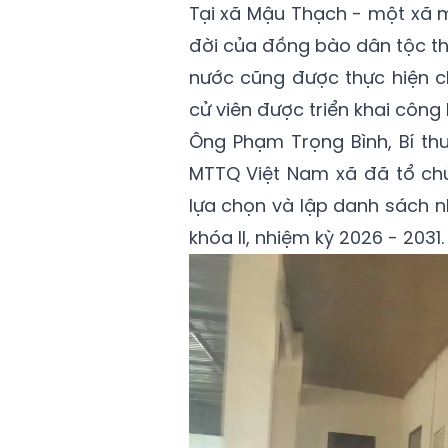
Tại xã Mậu Thạch - một xã m
đời của đồng bào dân tộc th
nước cũng được thực hiện c
cử viên được triển khai công 
Ông Phạm Trọng Bình, Bí th
MTTQ Việt Nam xã đã tổ chứ
lựa chọn và lập danh sách n
khóa II, nhiệm kỳ 2026 - 2031.