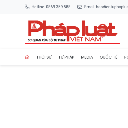
Hotline: 0869 359 588
Email: baodientuphapl
Trang chủ Nghệ An: Các xã 
THỜI SỰ
TƯ PHÁP
MEDIA
QUỐC TẾ
P