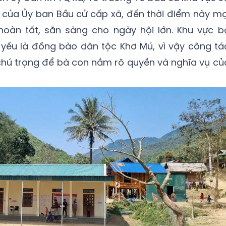
ạo của Ủy ban Bầu cử cấp xã, đến thời điểm này mọ
oàn tất, sẵn sàng cho ngày hội lớn. Khu vực b
hủ yếu là đồng bào dân tộc Khơ Mú, vì vậy công tá
chú trọng để bà con nắm rõ quyền và nghĩa vụ củ