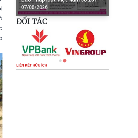
07/08/2026
i
ỏ
ĐỐI TÁC
c
a
LIÊN KẾT HỮU ÍCH