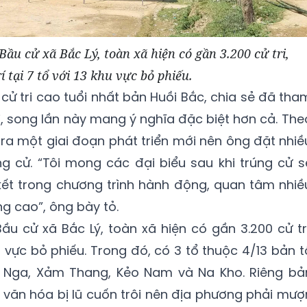
ầu cử xã Bắc Lý, toàn xã hiện có gần 3.200 cử tri,
í tại 7 tổ với 13 khu vực bỏ phiếu.
 cử tri cao tuổi nhất bản Huồi Bắc, chia sẻ đã tha
i, song lần này mang ý nghĩa đặc biệt hơn cả. The
ra một giai đoạn phát triển mới nên ông đặt nhiề
g cử. “Tôi mong các đại biểu sau khi trúng cử s
ết trong chương trình hành động, quan tâm nhiề
g cao”, ông bày tỏ.
u cử xã Bắc Lý, toàn xã hiện có gần 3.200 cử tri
hu vực bỏ phiếu. Trong đó, có 3 tổ thuộc 4/13 bản t
Nga, Xảm Thang, Kẻo Nam và Na Kho. Riêng bả
văn hóa bị lũ cuốn trôi nên địa phương phải mượ