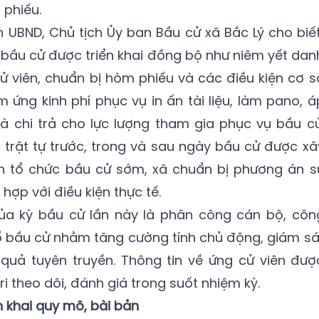
phiếu.
 UBND, Chủ tịch Ủy ban Bầu cử xã Bắc Lý cho biết
ổ bầu cử được triển khai đồng bộ như niêm yết dan
cử viên, chuẩn bị hòm phiếu và các điều kiện cơ s
m ứng kinh phí phục vụ in ấn tài liệu, làm pano, á
và chi trả cho lực lượng tham gia phục vụ bầu cử
trật tự trước, trong và sau ngày bầu cử được xâ
ản tổ chức bầu cử sớm, xã chuẩn bị phương án s
ợp với điều kiện thực tế.
ủa kỳ bầu cử lần này là phân công cán bộ, côn
ổ bầu cử nhằm tăng cường tính chủ động, giám sá
quả tuyên truyền. Thông tin về ứng cử viên đượ
i theo dõi, đánh giá trong suốt nhiệm kỳ.
 khai quy mô, bài bản