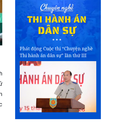
Phát động Cuộc thi “Chuyện nghề
Thi hành án dân sự” lần thứ III
h
ử
m
c