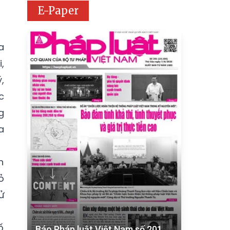
E-Paper
a
,
,
c
g
a
n
ỏ
ử
ố
Báo Pháp luật Việt Nam số 201