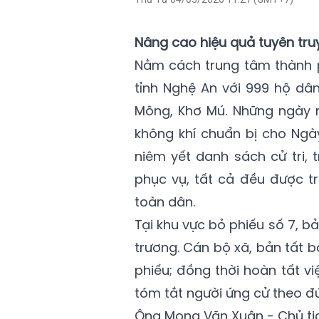
Nâng cao hiệu quả tuyên tru
Nằm cách trung tâm thành ph
tỉnh Nghệ An với 999 hộ dân
Mông, Khơ Mú. Những ngày n
không khí chuẩn bị cho Ngày
niêm yết danh sách cử tri, 
phục vụ, tất cả đều được t
toàn dân.
Tại khu vực bỏ phiếu số 7, b
trương. Cán bộ xã, bản tất b
phiếu; đồng thời hoàn tất vi
tóm tắt người ứng cử theo đ
Ông Mong Văn Xuân - Chủ tịc