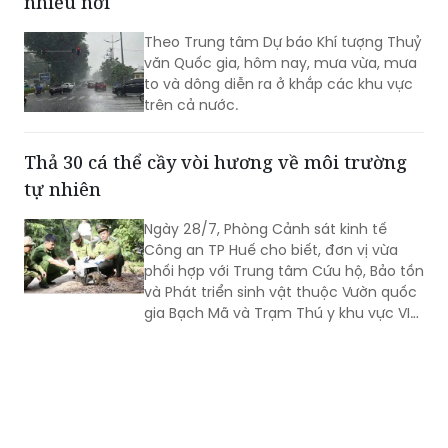
nhiều nơi
Theo Trung tâm Dự báo Khí tượng Thuỷ
văn Quốc gia, hôm nay, mưa vừa, mưa
to và dông diễn ra ở khắp các khu vực
trên cả nước.
Thả 30 cá thể cầy vòi hương về môi trường
tự nhiên
Ngày 28/7, Phòng Cảnh sát kinh tế
Công an TP Huế cho biết, đơn vị vừa
phối hợp với Trung tâm Cứu hộ, Bảo tồn
và Phát triển sinh vật thuộc Vườn quốc
gia Bạch Mã và Trạm Thú y khu vực VI
tổ chức thả 30 cá thể cầy vòi hương về
môi trường tự nhiên.