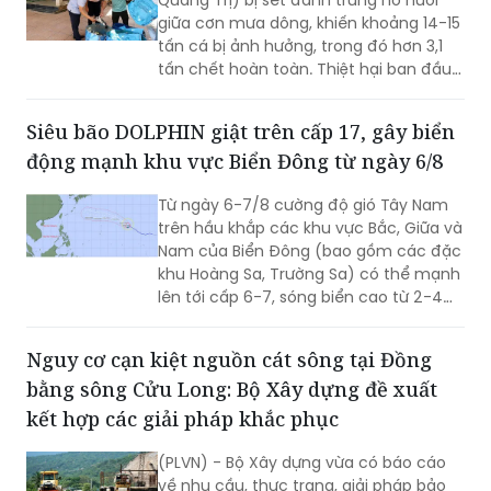
Quảng Trị) bị sét đánh trúng hồ nuôi
giữa cơn mưa dông, khiến khoảng 14-15
tấn cá bị ảnh hưởng, trong đó hơn 3,1
tấn chết hoàn toàn. Thiệt hại ban đầu
ước khoảng 350 triệu đồng.
Siêu bão DOLPHIN giật trên cấp 17, gây biển
động mạnh khu vực Biển Đông từ ngày 6/8
Từ ngày 6-7/8 cường độ gió Tây Nam
trên hầu khắp các khu vực Bắc, Giữa và
Nam của Biển Đông (bao gồm các đặc
khu Hoàng Sa, Trường Sa) có thể mạnh
lên tới cấp 6-7, sóng biển cao từ 2-4m,
biển động mạnh.
Nguy cơ cạn kiệt nguồn cát sông tại Đồng
bằng sông Cửu Long: Bộ Xây dựng đề xuất
kết hợp các giải pháp khắc phục
(PLVN) - Bộ Xây dựng vừa có báo cáo
về nhu cầu, thực trạng, giải pháp bảo