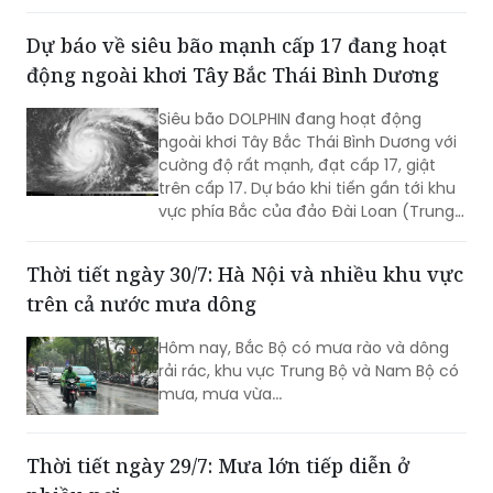
gồm các đặc khu Hoàng Sa, Trường Sa)
có thể mạnh lên tới cấp 6-7, sóng biển
Dự báo về siêu bão mạnh cấp 17 đang hoạt
cao từ 2-4m, biển động rất mạnh.
động ngoài khơi Tây Bắc Thái Bình Dương
Siêu bão DOLPHIN đang hoạt động
ngoài khơi Tây Bắc Thái Bình Dương với
cường độ rất mạnh, đạt cấp 17, giật
trên cấp 17. Dự báo khi tiến gần tới khu
vực phía Bắc của đảo Đài Loan (Trung
Quốc), siêu bão sẽ hút và làm gió Tây
Nam trên khu vực biển phía Nam của
Thời tiết ngày 30/7: Hà Nội và nhiều khu vực
Biển Đông gia tăng cường độ...
trên cả nước mưa dông
Hôm nay, Bắc Bộ có mưa rào và dông
rải rác, khu vực Trung Bộ và Nam Bộ có
mưa, mưa vừa...
Thời tiết ngày 29/7: Mưa lớn tiếp diễn ở