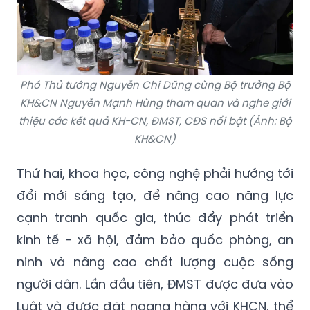
Phó Thủ tướng Nguyễn Chí Dũng cùng Bộ trưởng Bộ
KH&CN Nguyễn Mạnh Hùng tham quan và nghe giới
thiệu các kết quả KH-CN, ĐMST, CĐS nổi bật (Ảnh: Bộ
KH&CN)
Thứ hai, khoa học, công nghệ phải hướng tới
đổi mới sáng tạo, để nâng cao năng lực
cạnh tranh quốc gia, thúc đẩy phát triển
kinh tế - xã hội, đảm bảo quốc phòng, an
ninh và nâng cao chất lượng cuộc sống
người dân. Lần đầu tiên, ĐMST được đưa vào
Luật và được đặt ngang hàng với KHCN, thể