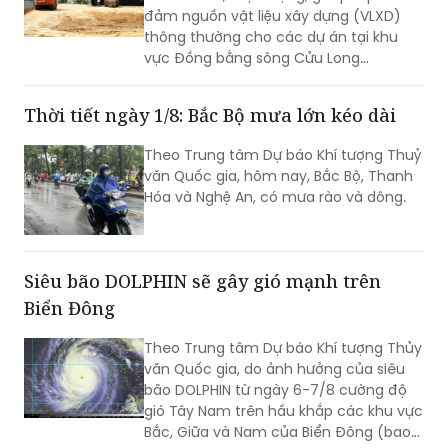
đảm nguồn vật liệu xây dựng (VLXD)
thông thường cho các dự án tại khu
vực Đồng bằng sông Cửu Long
(ĐBSCL).
Thời tiết ngày 1/8: Bắc Bộ mưa lớn kéo dài
Theo Trung tâm Dự báo Khí tượng Thuỷ
văn Quốc gia, hôm nay, Bắc Bộ, Thanh
Hóa và Nghệ An, có mưa rào và dông.
Siêu bão DOLPHIN sẽ gây gió mạnh trên
Biển Đông
Theo Trung tâm Dự báo Khí tượng Thủy
văn Quốc gia, do ảnh hưởng của siêu
bão DOLPHIN từ ngày 6-7/8 cường độ
gió Tây Nam trên hầu khắp các khu vực
Bắc, Giữa và Nam của Biển Đông (bao