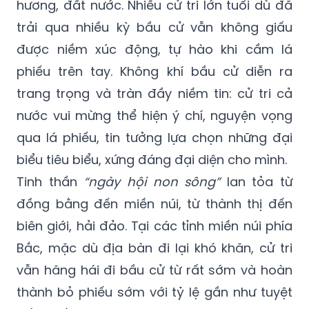
hương, đất nước. Nhiều cử tri lớn tuổi dù đã
trải qua nhiều kỳ bầu cử vẫn không giấu
được niềm xúc động, tự hào khi cầm lá
phiếu trên tay. Không khí bầu cử diễn ra
trang trọng và tràn đầy niềm tin: cử tri cả
nước vui mừng thể hiện ý chí, nguyện vọng
qua lá phiếu, tin tưởng lựa chọn những đại
biểu tiêu biểu, xứng đáng đại diện cho mình.
Tinh thần
“ngày hội non sông”
lan tỏa từ
đồng bằng đến miền núi, từ thành thị đến
biên giới, hải đảo. Tại các tỉnh miền núi phía
Bắc, mặc dù địa bàn đi lại khó khăn, cử tri
vẫn hăng hái đi bầu cử từ rất sớm và hoàn
thành bỏ phiếu sớm với tỷ lệ gần như tuyệt