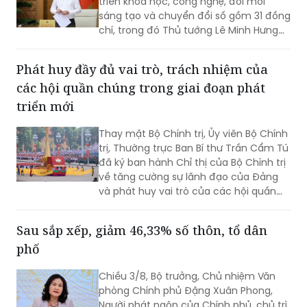
triển khoa học, công nghệ, đổi mới
sáng tạo và chuyển đổi số gồm 31 đồng
chí, trong đó Thủ tướng Lê Minh Hưng
làm Trưởng Ban.
Phát huy đầy đủ vai trò, trách nhiệm của
các hội quần chúng trong giai đoạn phát
triển mới
Thay mặt Bộ Chính trị, Ủy viên Bộ Chính
trị, Thường trực Ban Bí thư Trần Cẩm Tú
đã ký ban hành Chỉ thị của Bộ Chính trị
về tăng cường sự lãnh đạo của Đảng
và phát huy vai trò của các hội quần
chúng trong giai đoạn phát triển mới
(Chỉ thị số 11-CT/TW)
Sau sắp xếp, giảm 46,33% số thôn, tổ dân
phố
Chiều 3/8, Bộ trưởng, Chủ nhiệm Văn
phòng Chính phủ Đặng Xuân Phong,
Người phát ngôn của Chính phủ, chủ trì