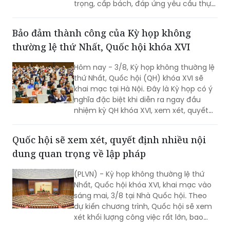
trọng, cấp bách, đáp ứng yêu cầu thực
tiễn, vì sự phát triển nhanh, bền vững
của đất nước.
Bảo đảm thành công của Kỳ họp không
thường lệ thứ Nhất, Quốc hội khóa XVI
Hôm nay - 3/8, Kỳ họp không thường lệ
thứ Nhất, Quốc hội (QH) khóa XVI sẽ
khai mạc tại Hà Nội. Đây là Kỳ họp có ý
nghĩa đặc biệt khi diễn ra ngay đầu
nhiệm kỳ QH khóa XVI, xem xét, quyết
định nhiều nội dung quan trọng về
công tác lập pháp, công tác nhân sự
Quốc hội sẽ xem xét, quyết định nhiều nội
và các vấn đề thuộc thẩm quyền của
dung quan trọng về lập pháp
QH. Việc các cơ quan của QH và Chính
phủ khẩn trương hoàn tất công tác
(PLVN) - Kỳ họp không thường lệ thứ
chuẩn bị cho thấy quyết tâm đưa các
Nhất, Quốc hội khóa XVI, khai mạc vào
chủ trương của Đảng nhanh chóng đi
sáng mai, 3/8 tại Nhà Quốc hội. Theo
vào cuộc sống thông qua những quyết
dự kiến chương trình, Quốc hội sẽ xem
sách kịp thời của QH.
xét khối lượng công việc rất lớn, bao
gồm dự kiến biểu quyết thông qua