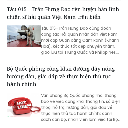
nhiều dự án luật quan trọng...
Tàu 015 - Trần Hưng Đạo rèn luyện bản lĩnh
chiến sĩ hải quân Việt Nam trên biển
Tàu 015-Trần Hưng Đạo cùng đoàn
công tác Hải quân nhân dân Việt Nam
mới cập Quân cảng Cam Ranh (Khánh
Hòa), kết thúc tốt đẹp chuyến thăm,
giao lưu tại Trung Quốc và Philippines.
Trong điều kiện hoạt động liên tục trên
biển, tàu đã duy trì nghiêm các chế độ
Bộ Quốc phòng công khai đường dây nóng
trực sẵn sàng chiến đấu, trực canh, đi
hướng dẫn, giải đáp về thực hiện thủ tục
ca; tổ chức luyện tập các phương án...
hành chính
Văn phòng Bộ Quốc phòng mới thông
báo về việc công khai thông tin, số điện
thoại hỗ trợ, hướng dẫn, giải đáp về
thực hiện thủ tục hành chính; danh
sách cán bộ, nhân viên làm việc tại Bộ
phận Một cửa Bộ Quốc phòng.