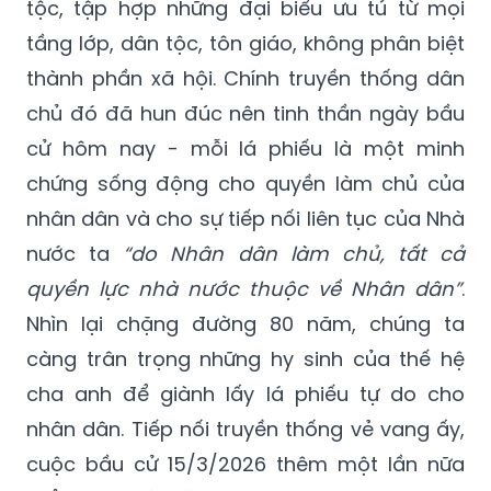
tộc, tập hợp những đại biểu ưu tú từ mọi
tầng lớp, dân tộc, tôn giáo, không phân biệt
thành phần xã hội. Chính truyền thống dân
chủ đó đã hun đúc nên tinh thần ngày bầu
cử hôm nay - mỗi lá phiếu là một minh
chứng sống động cho quyền làm chủ của
nhân dân và cho sự tiếp nối liên tục của Nhà
nước ta
“do Nhân dân làm chủ, tất cả
quyền lực nhà nước thuộc về Nhân dân”
.
Nhìn lại chặng đường 80 năm, chúng ta
càng trân trọng những hy sinh của thế hệ
cha anh để giành lấy lá phiếu tự do cho
nhân dân. Tiếp nối truyền thống vẻ vang ấy,
cuộc bầu cử 15/3/2026 thêm một lần nữa