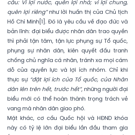
câu: Vì lợi nước, quên lợi nhà; vì lợi chung,
quên lợi riêng”
như lời huấn thị của Chủ tịch
Hồ Chí Minh[1]. Đó là yêu cầu về đạo đức và
bản lĩnh: đại biểu được nhân dân trao quyền
thì phải tận tâm, tận lực phụng sự Tổ quốc,
phụng sự nhân dân, kiên quyết đấu tranh
chống chủ nghĩa cá nhân, tránh xa mọi cám
dỗ của quyền lực và lợi ích nhóm. Chỉ khi
thực sự
“đặt lợi ích của Tổ quốc, của Nhân
dân lên trên hết, trước hết”
, những người đại
biểu mới có thể hoàn thành trọng trách vẻ
vang mà nhân dân giao phó.
Mặt khác, cơ cấu Quốc hội và HĐND khóa
này có tỷ lệ lớn đại biểu lần đầu tham gia