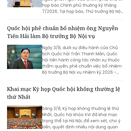
họp báo Chính phủ thường kỳ tháng
7/2026. Tại họp báo, Thứ trưởng Bộ Nội
vụ Nguyễn Thị Hà đã thông tin về kết
quả sắp xếp các thôn, tổ dân phố trên
Quốc hội phê chuẩn bổ nhiệm ông Nguyễn
toàn quốc.
Tiến Hải làm Bộ trưởng Bộ Nội vụ
Ngày 3/8, dưới sự điều hành của Chủ
tịch Quốc hội Trần Thanh Mẫn, Quốc
hội tiến hành công tác nhân sự thuộc
thẩm quyền, phê chuẩn việc bổ nhiệm
Bộ trưởng Bộ Nội vụ nhiệm kỳ 2026 -
2031 đối với ông Nguyễn Tiến Hải, Ủy
viên Ban Chấp hành Trung ương Đảng,
Khai mạc Kỳ họp Quốc hội không thường lệ
quyền Bộ trưởng Bộ Nội vụ.
thứ Nhất
Sáng 3/8, Kỳ họp không thường lệ thứ
Nhất, Quốc hội khóa XVI đã khai mạc
trọng thể tại Hà Nội, để xem xét, cho ý
kiến, quyết định nhiều nội dung quan