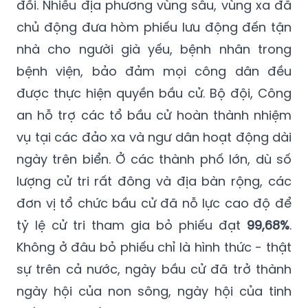
đối. Nhiều địa phương vùng sâu, vùng xa đã
chủ động đưa hòm phiếu lưu động đến tận
nhà cho người già yếu, bệnh nhân trong
bệnh viện, bảo đảm mọi công dân đều
được thực hiện quyền bầu cử. Bộ đội, Công
an hỗ trợ các tổ bầu cử hoàn thành nhiệm
vụ tại các đảo xa và ngư dân hoạt động dài
ngày trên biển. Ở các thành phố lớn, dù số
lượng cử tri rất đông và địa bàn rộng, các
đơn vị tổ chức bầu cử đã nỗ lực cao độ để
tỷ lệ cử tri tham gia bỏ phiếu đạt
99,68%
.
Không ở đâu bỏ phiếu chỉ là hình thức - thật
sự trên cả nước, ngày bầu cử đã trở thành
ngày hội của non sông, ngày hội của tinh