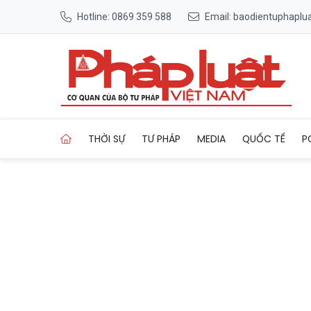
Hotline: 0869 359 588
Email: baodientuphapl
Trang chủ Ngày bận rộn của
THỜI SỰ
TƯ PHÁP
MEDIA
QUỐC TẾ
P