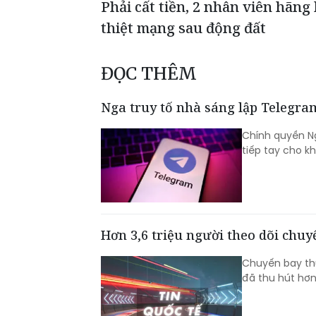
Phải cất tiền, 2 nhân viên hãng
thiệt mạng sau động đất
ĐỌC THÊM
Nga truy tố nhà sáng lập Telegra
Chính quyền Ng
tiếp tay cho k
Hơn 3,6 triệu người theo dõi chu
Chuyến bay thử
đã thu hút hơn 