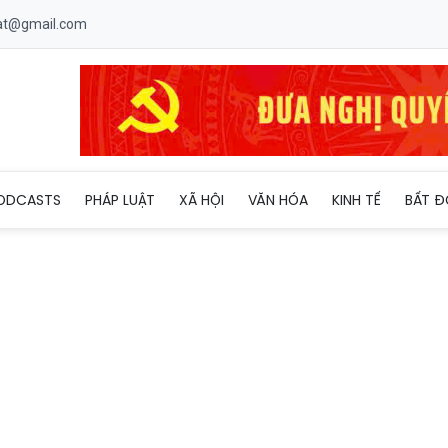
uat@gmail.com
 Tổng thống Ukraine Zelensky
ODCASTS
PHÁP LUẬT
XÃ HỘI
VĂN HÓA
KINH TẾ
BẤT Đ