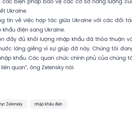
sự, các biện pháp bảo vệ các cơ sở năng lượng củ
ết Ukraine.
g tin về việc hợp tác giữa Ukraine với các đối tá
khẩu điện sang Ukraine.
ọn đầy đủ khối lượng nhập khẩu đã thỏa thuận vớ
 nước láng giềng vì sự giúp đỡ này. Chúng tôi đan
nhập khẩu. Các quan chức chính phủ của chúng tô
liên quan”, ông Zelensky nói.
myr Zelensky
nhập khẩu điện