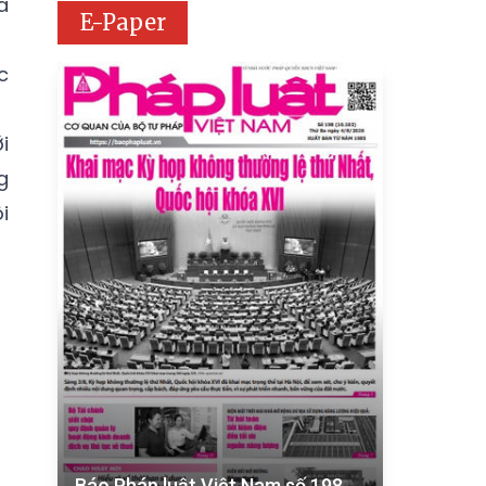
a
E-Paper
c
i
g
i
Báo Pháp luật Việt Nam số 198