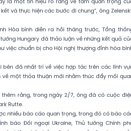
ây là một tín hiệu rõ ràng về tầm quan trọng củ
 kết và thực hiện các bước đi chung”, ông Zelensk
ỉnh Hòa bình diễn ra hồi tháng trước, Tổng thốn
ủ tướng Hungary đã thảo luận về những kết quả củ
hư việc chuẩn bị cho Hội nghị thượng đỉnh hòa bìn
 bên đã nhất trí về việc hợp tác trên các lĩnh vự
luận về một thỏa thuận mới nhằm thúc đẩy mối qua
t thêm rằng, trong ngày 2/7, ông đã có cuộc điệ
rk Rutte.
ợc nhiều báo cáo quan trọng, trong đó có báo cá
nh báo Đối ngoại Ukraine, Thủ tướng Chính ph