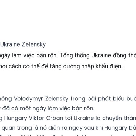
 Ukraine Zelensky
gày làm việc bận rộn, Tổng thống Ukraine đồng thờ
ọi cách có thể để tăng cường nhập khẩu điện...
hống Volodymyr Zelensky trong bài phát biểu buổ
y đã có một ngày làm việc bận rộn.
 Hungary Viktor Orban tới Ukraine là chuyến thă
 quan trọng là nó diễn ra ngay sau khi Hungary bắ