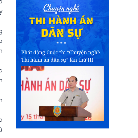
a
y
g
a
h
Phát động Cuộc thi “Chuyện nghề
Thi hành án dân sự” lần thứ III
c
n
n
o
ủ