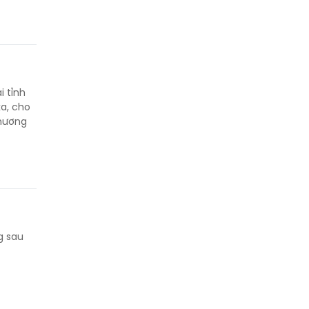
i tỉnh
a, cho
thương
g sau