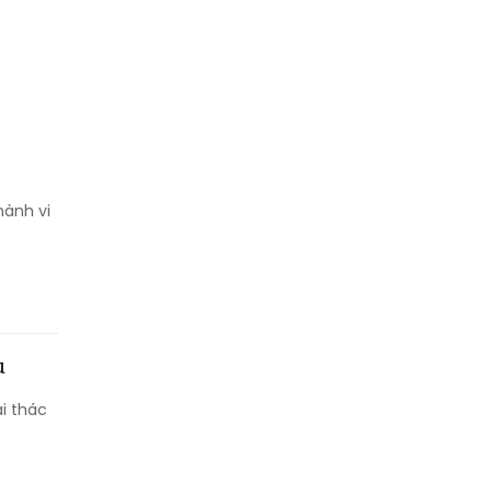
hành vi
u
i thác