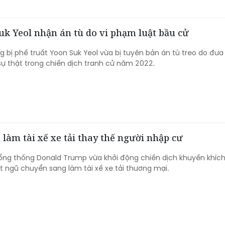
k Yeol nhận án tù do vi phạm luật bầu cử
 bị phế truất Yoon Suk Yeol vừa bị tuyên bản án tù treo do đưa
sự thật trong chiến dịch tranh cử năm 2022.
làm tài xế xe tải thay thế người nhập cư
ổng thống Donald Trump vừa khởi động chiến dịch khuyến khíc
 ngũ chuyển sang làm tài xế xe tải thương mại.