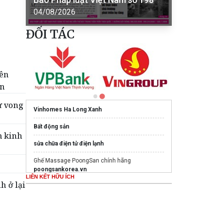
04/08/2026
ĐỐI TÁC
tên
ển
ử vong
Vinhomes Ha Long Xanh
Bất động sản
m kinh
sửa chữa điện tử điện lạnh
Ghế Massage PoongSan chính hãng
poongsankorea.vn
LIÊN KẾT HỮU ÍCH
h ở lại
Mua nước hoa chính hãng tại
Tprofumo.com