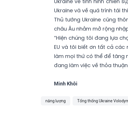
Ukraine về tình hình chiến 
Ukraine và về quá trình tái thi
Thủ tướng Ukraine cũng thôn
châu Âu nhằm mở rộng nhập 
“Hiện chúng tôi đang lựa ch
EU và tôi biết ơn tất cả các
làm mọi thứ có thể để tăng 
đang làm việc về thỏa thuận 
Minh Khôi
năng lượng
Tổng thống Ukraine Volody