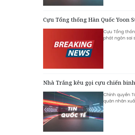
Cựu Tổng thống Hàn Quốc Yoon Su
Cựu Tổng thống
phát ngôn sai 
Nhà Trắng kêu gọi cựu chiến binh 
Chính quyền T
quân nhân xuất