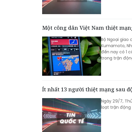
Một công dân Việt Nam thiệt mạng
Bộ Ngoại giao 
Kumamoto, Nhật
đến nay có 1 c
trong trận độn
Ít nhất 13 người thiệt mạng sau 
Ngày 29/7, Thủ
loạt trận động