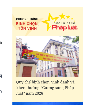
i
i
Quy chế bình chọn, vinh danh và
khen thưởng “Gương sáng Pháp
m
luật” năm 2026
t