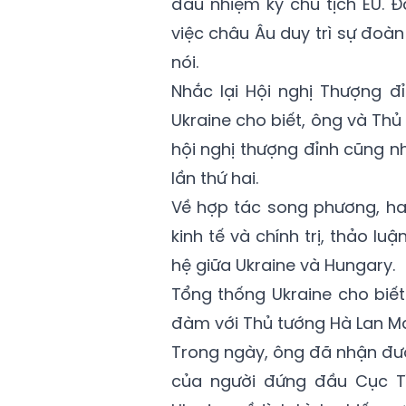
đầu nhiệm kỳ chủ tịch EU. Đ
việc châu Âu duy trì sự đoàn
nói.
Nhắc lại Hội nghị Thượng đ
Ukraine cho biết, ông và Th
hội nghị thượng đỉnh cũng n
lần thứ hai.
Về hợp tác song phương, hai
kinh tế và chính trị, thảo 
hệ giữa Ukraine và Hungary.
Tổng thống Ukraine cho biế
đàm với Thủ tướng Hà Lan Ma
Trong ngày, ông đã nhận đư
của người đứng đầu Cục Tì