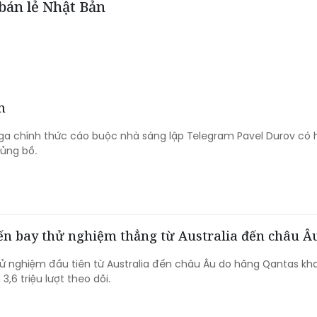
 bán lẻ Nhật Bản
m
a chính thức cáo buộc nhà sáng lập Telegram Pavel Durov có 
hủng bố.
yến bay thử nghiệm thẳng từ Australia đến châu Â
 nghiệm đầu tiên từ Australia đến châu Âu do hãng Qantas kha
3,6 triệu lượt theo dõi.