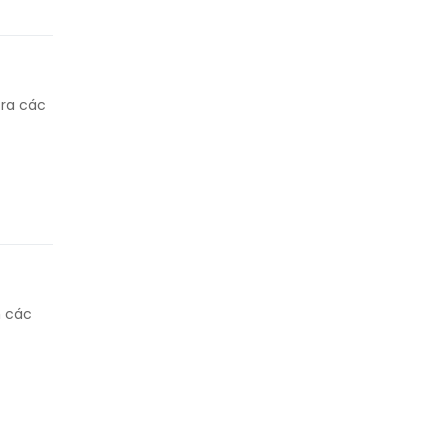
 ra các
h các