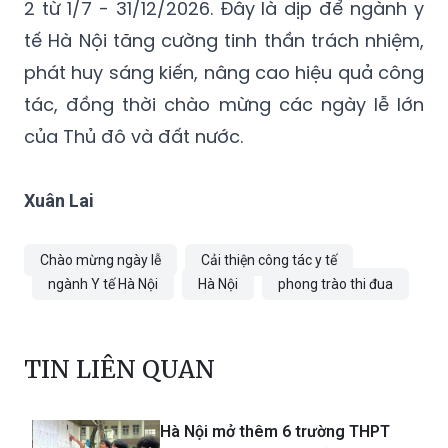
Kế hoạch thi đua năm 2026 được triển khai
thành hai đợt: đợt 1 từ ngày 18/3 - 30/6, đợt
2 từ 1/7 - 31/12/2026. Đây là dịp để ngành y
tế Hà Nội tăng cường tinh thần trách nhiệm,
phát huy sáng kiến, nâng cao hiệu quả công
tác, đồng thời chào mừng các ngày lễ lớn
của Thủ đô và đất nước.
Xuân Lai
Chào mừng ngày lễ
Cải thiện công tác y tế
ngành Y tế Hà Nội
Hà Nội
phong trào thi đua
TIN LIÊN QUAN