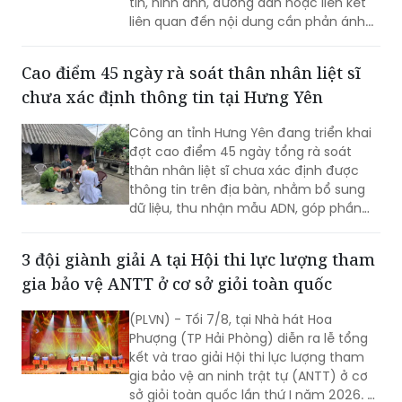
Sau khi quét mã của kênh, người dân
có thể gửi tin nhắn trực tiếp qua ứng
dụng Messenger, kèm theo các thông
tin, hình ảnh, đường dẫn hoặc liên kết
liên quan đến nội dung cần phản ánh...
Cao điểm 45 ngày rà soát thân nhân liệt sĩ
chưa xác định thông tin tại Hưng Yên
Công an tỉnh Hưng Yên đang triển khai
đợt cao điểm 45 ngày tổng rà soát
thân nhân liệt sĩ chưa xác định được
thông tin trên địa bàn, nhằm bổ sung
dữ liệu, thu nhận mẫu ADN, góp phần
xác định danh tính hài cốt liệt sĩ còn
thiếu thông tin.
3 đội giành giải A tại Hội thi lực lượng tham
gia bảo vệ ANTT ở cơ sở giỏi toàn quốc
(PLVN) - Tối 7/8, tại Nhà hát Hoa
Phượng (TP Hải Phòng) diễn ra lễ tổng