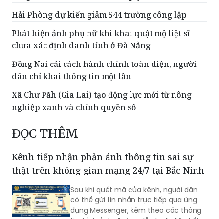
Kỳ họp thứ 6 HĐND TP Hà Nội khóa XVII: Xem xét
công tác nhân sự thuộc thẩm quyền
Hải Phòng dự kiến giảm 544 trường công lập
Phát hiện ảnh phụ nữ khi khai quật mộ liệt sĩ
chưa xác định danh tính ở Đà Nẵng
Đồng Nai cải cách hành chính toàn diện, người
dân chỉ khai thông tin một lần
Xã Chư Păh (Gia Lai) tạo động lực mới từ nông
nghiệp xanh và chính quyền số
ĐỌC THÊM
Kênh tiếp nhận phản ánh thông tin sai sự
thật trên không gian mạng 24/7 tại Bắc Ninh