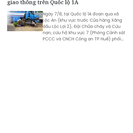
quốc tế toàn diện, sâu rộng.
Thực tập phương án cứu nạn, cứu hộ tai nạn
giao thông trên Quốc lộ 1A
Ngày 7/8, tại Quốc lộ 1A đoạn qua xã
Lộc An (khu vực trước Cửa hàng Xăng
dầu Lộc Lợi 2), Đội Chữa cháy và Cứu
nạn, cứu hộ khu vực 7 (Phòng Cảnh sát
PCCC và CNCH Công an TP Huế) phối
hợp UBND xã Lộc An tổ chức thực tập
phương án cứu nạn, cứu hộ đối với tình
huống tai nạn giao thông đường bộ có
huy động nhiều lực lượng, phương tiện
tham gia.