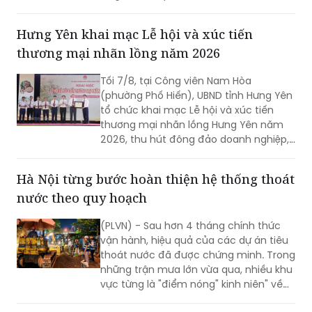
kết và trao giải Hội thi lực lượng tham
gia bảo vệ an ninh trật tự (ANTT) ở cơ
sở giỏi toàn quốc lần thứ I năm 2026. 3
đội đến từ Hà Nội, TP Hồ Chí Minh và Hải
Phòng giảnh giải cao nhất.
Hưng Yên khai mạc Lễ hội và xúc tiến
thương mại nhãn lồng năm 2026
Tối 7/8, tại Công viên Nam Hòa
(phường Phố Hiến), UBND tỉnh Hưng Yên
tổ chức khai mạc Lễ hội và xúc tiến
thương mại nhãn lồng Hưng Yên năm
2026, thu hút đông đảo doanh nghiệp,
hợp tác xã, nhà vườn và du khách
tham dự.
Hà Nội từng bước hoàn thiện hệ thống thoát
nước theo quy hoạch
(PLVN) - Sau hơn 4 tháng chính thức
vận hành, hiệu quả của các dự án tiêu
thoát nước đã được chứng minh. Trong