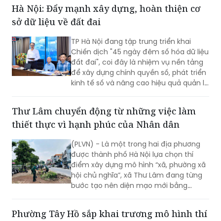
những trận mưa lớn vừa qua, nhiều khu
vực từng là "điểm nóng" kinh niên" về
úng ngập đã ghi nhận sự cải thiện đáng
kể.
Hà Nội: Đẩy mạnh xây dựng, hoàn thiện cơ
sở dữ liệu về đất đai
TP Hà Nội đang tập trung triển khai
Chiến dịch "45 ngày đêm số hóa dữ liệu
đất đai", coi đây là nhiệm vụ nền tảng
để xây dựng chính quyền số, phát triển
kinh tế số và nâng cao hiệu quả quản lý
nhà nước về đất đai và đã đạt được
những kết quả rất đáng chú ý.
Thư Lâm chuyển động từ những việc làm
thiết thực vì hạnh phúc của Nhân dân
(PLVN) - Là một trong hai địa phương
được thành phố Hà Nội lựa chọn thí
điểm xây dựng mô hình “xã, phường xã
hội chủ nghĩa”, xã Thư Lâm đang từng
bước tạo nên diện mạo mới bằng