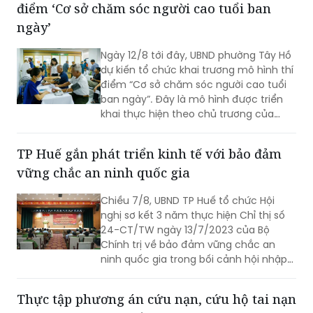
những việc làm cụ thể, thiết thực. Từ
những tuyến đường được chỉnh trang,
Phường Tây Hồ sắp khai trương mô hình thí
hàng cây, bồn hoa được chăm sóc đến
điểm ‘Cơ sở chăm sóc người cao tuổi ban
các ao hồ được cải tạo, làm sạch…, tất
cả đều thể hiện sự vào cuộc của cả hệ
ngày’
thống chính trị cùng sự đồng thuận
của Nhân dân với mục tiêu lấy người
Ngày 12/8 tới đây, UBND phường Tây Hồ
dân làm trung tâm, lấy chất lượng
dự kiến tổ chức khai trương mô hình thí
cuộc sống làm thước đo cho sự phát
điểm “Cơ sở chăm sóc người cao tuổi
triển.
ban ngày”. Đây là mô hình được triển
khai thực hiện theo chủ trương của
Thành phố Hà Nội về thí điểm mô hình
chăm sóc người cao tuổi ban ngày tại
TP Huế gắn phát triển kinh tế với bảo đảm
xã, phường.
vững chắc an ninh quốc gia
Chiều 7/8, UBND TP Huế tổ chức Hội
nghị sơ kết 3 năm thực hiện Chỉ thị số
24-CT/TW ngày 13/7/2023 của Bộ
Chính trị về bảo đảm vững chắc an
ninh quốc gia trong bối cảnh hội nhập