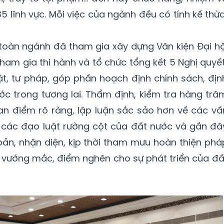
5 lĩnh vực. Mỗi việc của ngành đều có tính kế thừa
toàn ngành đã tham gia xây dựng Văn kiện Đại hộ
tham gia thi hành và tổ chức tổng kết 5 Nghị quyết
ật, tư pháp, góp phần hoạch định chính sách, địn
c trong tương lai. Thẩm định, kiểm tra hàng tră
an điểm rõ ràng, lập luận sắc sảo hơn về các vấ
a các đạo luật rường cột của đất nước và gần đâ
bản, nhận diện, kịp thời tham mưu hoàn thiện phá
 vướng mắc, điểm nghẽn cho sự phát triển của đấ