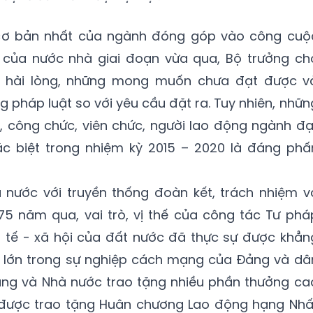
 cơ bản nhất của ngành đóng góp vào công cuộ
ết của nước nhà giai đoạn vừa qua, Bộ trưởng ch
 hài lòng, những mong muốn chưa đạt được v
 pháp luật so với yêu cầu đặt ra. Tuy nhiên, nhữn
, công chức, viên chức, người lao động ngành đạ
ặc biệt trong nhiệm kỳ 2015 – 2020 là đáng phấ
 nước với truyền thống đoàn kết, trách nhiệm v
5 năm qua, vai trò, vị thế của công tác Tư phá
inh tế - xã hội của đất nước đã thực sự được khẳn
o lớn trong sự nghiệp cách mạng của Đảng và dâ
ng và Nhà nước trao tặng nhiều phần thưởng ca
ự được trao tặng Huân chương Lao động hạng Nhấ