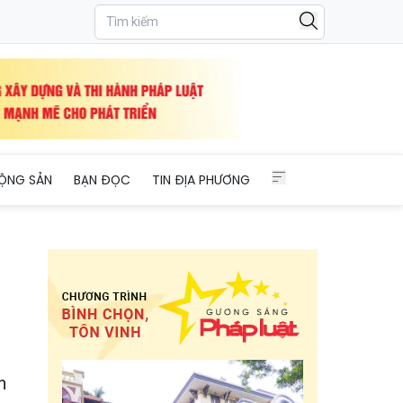
, văn minh
ỘNG SẢN
BẠN ĐỌC
TIN ĐỊA PHƯƠNG
n