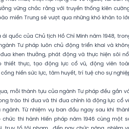
tưởng vững chắc rằng với truyền thống kiên cường
bào miền Trung sẽ vượt qua những khó khăn to lớ
a ái quốc của Chủ tịch Hồ Chí Minh năm 1948, tron
gành Tư pháp luôn chủ động triển khai và khôn
đua khen thưởng, phát động và thực hiện sôi nổi
 thiết thực, tạo động lực cổ vũ, động viên toà
ống hiến sức lực, tâm huyết, trí tuệ cho sự nghiệ
a, mỗi thành tựu của ngành Tư pháp đều gắn vớ
ng trào thi đua và thi đua chính là động lực cổ v
 ngành. Từ nhiệm vụ ban đầu ngay sau khi thàn
ổ chức thi hành Hiến pháp năm 1946 cùng một s
i, truy tố tội phạm… đến nay chức năng, nhiệm v