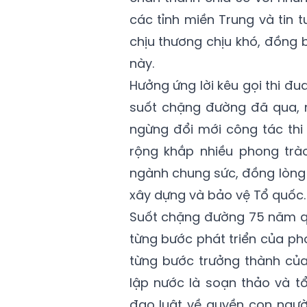
các tỉnh miền Trung và tin 
chịu thương chịu khó, đồng 
này.
Hưởng ứng lời kêu gọi thi đu
suốt chặng đường đã qua, n
ngừng đổi mới công tác thi 
rộng khắp nhiều phong trào
ngành chung sức, đồng lòng c
xây dựng và bảo vệ Tổ quốc.
Suốt chặng đường 75 năm qu
từng bước phát triển của pho
từng bước trưởng thành của
lập nước là soạn thảo và t
đạo luật về quyền con ngườ