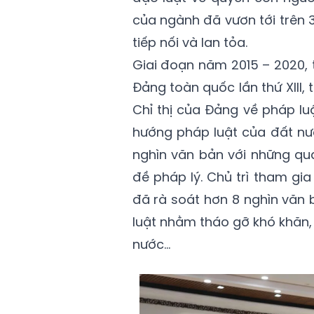
của ngành đã vươn tới trên 3
tiếp nối và lan tỏa.
Giai đoạn năm 2015 – 2020, 
Đảng toàn quốc lần thứ XIII, 
Chỉ thị của Đảng về pháp lu
hướng pháp luật của đất nướ
nghìn văn bản với những qu
đề pháp lý. Chủ trì tham gi
đã rà soát hơn 8 nghìn văn 
luật nhằm tháo gỡ khó khăn,
nước…