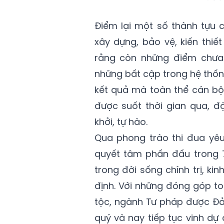
Điểm lại một số thành tựu
xây dựng, bảo vệ, kiến thi
rằng còn những điểm chưa
những bất cập trong hệ thống
kết quả mà toàn thể cán bộ
được suốt thời gian qua, đ
khởi, tự hào.
Qua phong trào thi đua yêu
quyết tâm phấn đấu trong 7
trong đời sống chính trị, k
định. Với những đóng góp t
tộc, ngành Tư pháp được Đả
quý và nay tiếp tục vinh d