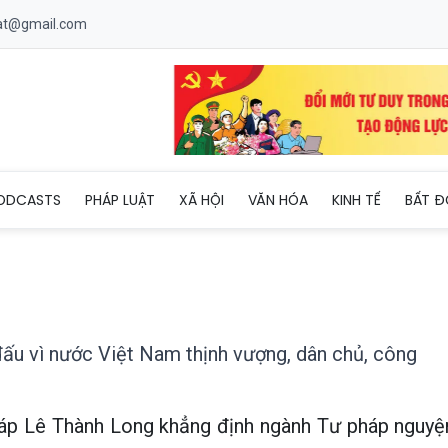
uat@gmail.com
uyện phấn đấu vì nước Việt Nam thịnh vượng, dân chủ, công bằng
ODCASTS
PHÁP LUẬT
XÃ HỘI
VĂN HÓA
KINH TẾ
BẤT Đ
u vì nước Việt Nam thịnh vượng, dân chủ, công
áp Lê Thành Long khẳng định ngành Tư pháp nguyệ