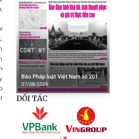
,
i
,
h
m
n
Báo Pháp luật Việt Nam số 201
y
07/08/2026
p
ĐỐI TÁC
t