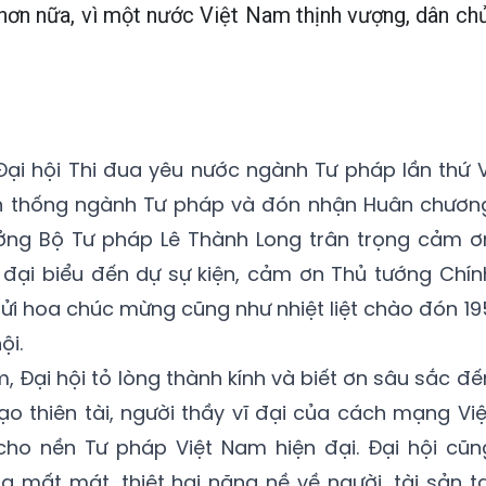
hơn nữa, vì một nước Việt Nam thịnh vượng, dân chủ
ại hội Thi đua yêu nước ngành Tư pháp lần thứ V
n thống ngành Tư pháp và đón nhận Huân chươn
ởng Bộ Tư pháp Lê Thành Long trân trọng cảm ơ
 đại biểu đến dự sự kiện, cảm ơn Thủ tướng Chín
gửi hoa chúc mừng cũng như nhiệt liệt chào đón 19
ội.
, Đại hội tỏ lòng thành kính và biết ơn sâu sắc đế
ạo thiên tài, người thầy vĩ đại của cách mạng Việ
ho nền Tư pháp Việt Nam hiện đại. Đại hội cũn
g mất mát, thiệt hại nặng nề về người, tài sản tạ