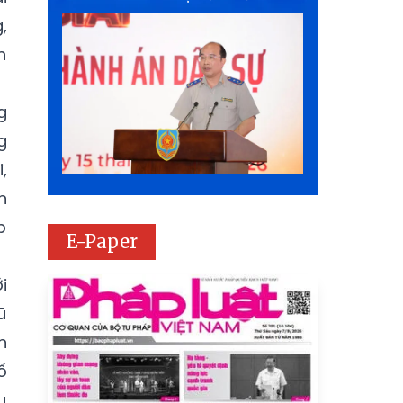
,
n
g
g
,
n
p
E-Paper
i
ũ
h
ố
ụ