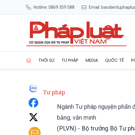
Hotline: 0869 359 588
Email: baodientuphapl
Trang chủ Ngành Tư pháp ng
THỜI SỰ
TƯ PHÁP
MEDIA
QUỐC TẾ
P
Tư pháp
Ngành Tư pháp nguyện phấn đấ
bằng, văn minh
(PLVN) - Bộ trưởng Bộ Tư ph