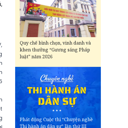
,
Quy chế bình chọn, vinh danh và
,
khen thưởng “Gương sáng Pháp
g
luật” năm 2026
n
h
5
n
t
g
Phát động Cuộc thi “Chuyện nghề
Thi hành án dân sự” lần thứ III
i