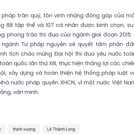
 pháp trân quý, tôn vinh những đóng góp của mỗ
g 88 tập thể và 107 cá nhân được bình chọn, su
rong phong trào thi đua của ngành giai đoạn 2015 
h ngành Tư pháp nguyện sẽ quyết tâm phấn đấ
ành tích chào mừng Đại hội thi đua yêu nước toà
toàn quốc lần thứ XIII, thực hiện thắng lợi các chiế
 hội, xây dựng và hoàn thiện hệ thống pháp luật v
 Nhà nước pháp quyền XHCN, vì một nước Việt Na
ằng, văn minh.
c
thịnh vượng
Lê Thành Long