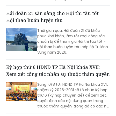
chủ động học tập, đổi mới sáng tạo và
gắn khát vọng cá nhân với khát vọng
Hải đoàn 21 sẵn sàng cho Hội thi tàu tốt -
phát triển của quê hương.
Hội thao huấn luyện tàu
Thời gian qua, Hải đoàn 21 đã khắc
phục khó khăn, làm tốt mọi công tác
chuẩn bị để tham gia Hội thi tàu tốt -
Hội thao huấn luyện tàu cấp Bộ Tư lệnh
Vùng năm 2026.
Kỳ họp thứ 6 HĐND TP Hà Nội khóa XVII:
Xem xét công tác nhân sự thuộc thẩm quyền
Sáng 10/8 tới, HĐND TP Hà Nội khóa XVII,
nhiệm kỳ 2026-2031 sẽ tổ chức Kỳ họp
thứ 6 (kỳ họp chuyên đề) để xem xét,
quyết định các nội dung quan trọng
thuộc thẩm quyền, trong đó có các nội
dung về công tác nhân sự.