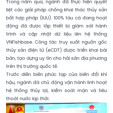
Trong năm qua, ngành đã thực hiện quyết
liệt các giải pháp chống khai thác thủy sản
bất hợp pháp (IUU). 100% tàu cá đang hoạt
động đã được lắp thiết bị giám sát hành
trình và cập nhật dữ liệu lên hệ thống
VNFishbase. Công tác truy xuất nguồn gốc
thủy sản điện tử (eCDT) được triển khai bài
bản, tạo dựng uy tín cho hải sản địa phương
trên thị trường quốc tế.
Trước diễn biến phức tạp của biến đổi khí
hậu, ngành đã chủ động vận hành linh hoạt
hệ thống thủy lợi, kiểm soát mặn và tiêu
thoát nước kịp thời.