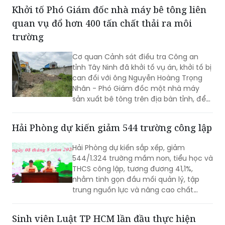
Khởi tố Phó Giám đốc nhà máy bê tông liên
quan vụ đổ hơn 400 tấn chất thải ra môi
trường
Cơ quan Cảnh sát điều tra Công an
tỉnh Tây Ninh đã khởi tố vụ án, khởi tố bị
can đối với ông Nguyễn Hoàng Trọng
Nhân - Phó Giám đốc một nhà máy
sản xuất bê tông trên địa bàn tỉnh, để
điều tra về hành vi “Gây ô nhiễm môi
trường”. Vụ án được xác định liên quan
Hải Phòng dự kiến giảm 544 trường công lập
đến việc đổ, chôn lấp trái phép hơn
400 tấn bê tông thải ra môi trường.
Hải Phòng dự kiến sắp xếp, giảm
544/1.324 trường mầm non, tiểu học và
THCS công lập, tương đương 41,1%,
nhằm tinh gọn đầu mối quản lý, tập
trung nguồn lực và nâng cao chất
lượng giáo dục. Việc sắp xếp phải hoàn
thành trước ngày 20/8/2026.
Sinh viên Luật TP HCM lần đầu thực hiện