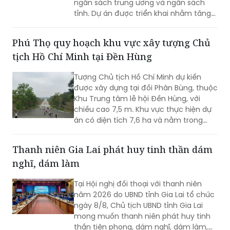
ngân sách trung ương và ngân sách
tỉnh. Dự án được triển khai nhằm tăng
cường kết nối giao thông qua sông
Hồng và hoàn thiện hạ tầng đô thị.
Phú Thọ quy hoạch khu vực xây tượng Chủ
tịch Hồ Chí Minh tại Đền Hùng
Tượng Chủ tịch Hồ Chí Minh dự kiến
được xây dựng tại đồi Phân Bùng, thuộc
Khu Trung tâm lễ hội Đền Hùng, với
chiều cao 7,5 m. Khu vực thực hiện dự
án có diện tích 7,6 ha và nằm trong
Khu vực bảo vệ II của Khu Di tích lịch sử
Đền Hùng...
Thanh niên Gia Lai phát huy tinh thần dám
nghĩ, dám làm
Tại Hội nghị đối thoại với thanh niên
năm 2026 do UBND tỉnh Gia Lai tổ chức
ngày 8/8, Chủ tịch UBND tỉnh Gia Lai
mong muốn thanh niên phát huy tinh
thần tiên phong, dám nghĩ, dám làm,