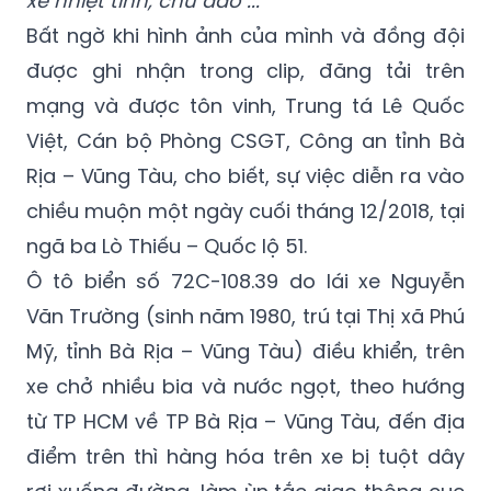
được ghi nhận trong clip, đăng tải trên
mạng và được tôn vinh, Trung tá Lê Quốc
Việt, Cán bộ Phòng CSGT, Công an tỉnh Bà
Rịa – Vũng Tàu, cho biết, sự việc diễn ra vào
chiều muộn một ngày cuối tháng 12/2018, tại
ngã ba Lò Thiếu – Quốc lộ 51.
Ô tô biển số 72C-108.39 do lái xe Nguyễn
Văn Trường (sinh năm 1980, trú tại Thị xã Phú
Mỹ, tỉnh Bà Rịa – Vũng Tàu) điều khiển, trên
xe chở nhiều bia và nước ngọt, theo hướng
từ TP HCM về TP Bà Rịa – Vũng Tàu, đến địa
điểm trên thì hàng hóa trên xe bị tuột dây
rơi xuống đường, làm ùn tắc giao thông cục
bộ.