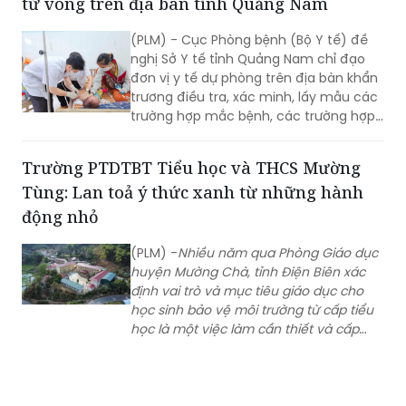
nghị Sở Y tế tỉnh Quảng Nam chỉ đạo
đơn vị y tế dự phòng trên địa bàn khẩn
trương điều tra, xác minh, lấy mẫu các
trường hợp mắc bệnh, các trường hợp
tiếp xúc gần, xét nghiệm xác định tác
nhân gây bệnh; tăng cường giám sát,
Trường PTDTBT Tiểu học và THCS Mường
phát hiện sớm các trường hợp mắc
Tùng: Lan toả ý thức xanh từ những hành
mới tại cộng đồng.
động nhỏ
(PLM) -
Nhiều năm qua Phòng Giáo dục
huyện Mường Chà, tỉnh Điện Biên xác
định vai trò và mục tiêu giáo dục cho
học sinh bảo vệ môi trường từ cấp tiểu
học là một việc làm cần thiết và cấp
bách. Qua hoạt động giáo dục, hầu
hết các học sinh đều thể hiện
tình yêu thiên nhiên, hình thành một số
kỹ năng, thói quen bảo vệ môi trường
tại trường học và gia đình, nếp sống văn
minh, văn hoá.