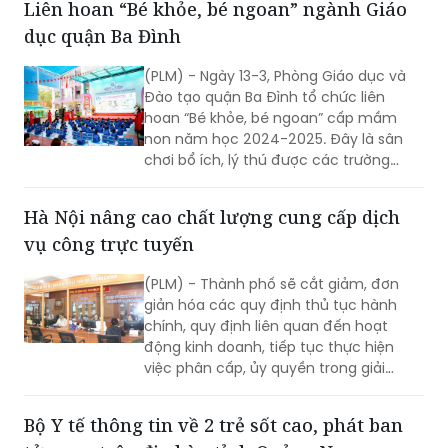
cao Tam Đường, tỉnh Lai Châu.
(PLM) - Ngày 13-3, Phòng Giáo dục và
Đào tạo quận Ba Đình tổ chức liên
hoan “Bé khỏe, bé ngoan” cấp mầm
non năm học 2024-2025. Đây là sân
chơi bổ ích, lý thú được các trường
mầm non rất mong đợi với mong
muốn học hỏi, chia sẻ kinh nghiệm
Hà Nội nâng cao chất lượng cung cấp dịch
nâng cao chất lượng chăm sóc, nuôi
vụ công trực tuyến
dưỡng, giáo dục trẻ. Và cũng là cơ hội
để trẻ mầm non của các trường học
(PLM) - Thành phố sẽ cắt giảm, đơn
trên địa bàn quận được giao lưu, thể
giản hóa các quy định thủ tục hành
hiện năng khiếu cũng như sự tự tin
chính, quy định liên quan đến hoạt
trong hoạt động hằng ngày.
động kinh doanh, tiếp tục thực hiện
việc phân cấp, ủy quyền trong giải
quyết thủ tục hành chính theo quy
định.
Bộ Y tế thông tin về 2 trẻ sốt cao, phát ban
tử vong trên địa bàn tỉnh Quảng Nam
(PLM) - Cục Phòng bệnh (Bộ Y tế) đề