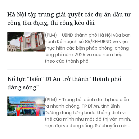
công tồn đọng, thi công kéo dài
(PLM) - UBND thành phố Hà Nội vừa ban
hành Kế hoạch số 85/KH-UBND về việc
thực hiện các biện pháp phòng, chống
lãng phí năm 2025 và các năm tiếp
theo của thành phố.
Nổ lực "biến" Dĩ An trở thành" thành phố
đáng sống"
(PLM) - Trong bối cảnh đô thị hóa diễn
ra nhanh chóng, TP Dĩ An, tỉnh Bình
Dương đang từng bước khẳng định vị
thế của mình như một đô thị văn minh,
hiện đại và đáng sống. Sự chuyển mình
mạnh mẽ này không thể thiếu vai trò
quan trọng của chính quyền địa
Hà Nội đẩy mạnh sắp xếp, xử lý nhà, đất
phương, với những nỗ lực không ngừng
nhằm tránh thất thoát, lãng phí
nghỉ nhằm mang lại diện mạo mới cho