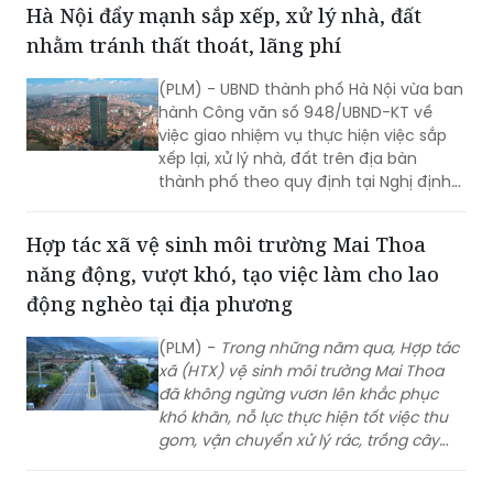
Dĩ An, đáp ứng kỳ vọng của người dân
(PLM) - UBND thành phố Hà Nội vừa ban
và doanh nghiệp.
hành Công văn số 948/UBND-KT về
việc giao nhiệm vụ thực hiện việc sắp
xếp lại, xử lý nhà, đất trên địa bàn
thành phố theo quy định tại Nghị định
số 03/2025/NĐ-CP.
Hợp tác xã vệ sinh môi trường Mai Thoa
năng động, vượt khó, tạo việc làm cho lao
động nghèo tại địa phương
(PLM) -
Trong n
hững năm qua, Hợp tác
xã (HTX) vệ sinh môi trường Mai Thoa
đã không ngừng vươn lên khắc phục
khó khăn, nỗ lực thực hiện tốt việc thu
gom, vận chuyển xử lý rác, trồng cây
xanh tại địa phương góp phần giữ gìn
môi trường xanh, sạch, đẹp, vừa tạo việc
Liên hoan “Bé khỏe, bé ngoan” ngành Giáo
làm, thu nhập cho người lao động
dục quận Ba Đình
nghèo trên địa bàn huyện vùng