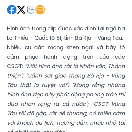
Hình ảnh trong clip được xác định tại ngã ba
Lò Thiếu – Quốc lộ 51, tỉnh Bà Rịa – Vũng Tàu.
Nhiều cư dân mạng khen ngợi và bày tỏ
cảm phục hành động trên của các
CSGT:
“Một hình ảnh rất là Nhân văn, Thánh
thiện"; "Cảnh sát giao thông Bà Rịa - Vũng
Tàu thật là tuyệt vời"; "Mong rằng những
hình ảnh đẹp này phát động phong trào thi
đua nhân rộng ra cả nước"; “CSGT Vũng
Tàu tôi đã gặp, rất dễ thương, có thiện cảm
với khách du lịch, hướng dẫn, nhắc nhở tài
xế nhiệt tình, chu đáo"...
Bất ngờ khi hình ảnh của mình và đồng đội