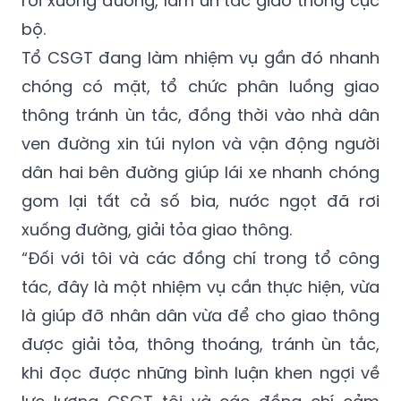
Tổ CSGT đang làm nhiệm vụ gần đó nhanh
chóng có mặt, tổ chức phân luồng giao
thông tránh ùn tắc, đồng thời vào nhà dân
ven đường xin túi nylon và vận động người
dân hai bên đường giúp lái xe nhanh chóng
gom lại tất cả số bia, nước ngọt đã rơi
xuống đường, giải tỏa giao thông.
“Đối với tôi và các đồng chí trong tổ công
tác, đây là một nhiệm vụ cần thực hiện, vừa
là giúp đỡ nhân dân vừa để cho giao thông
được giải tỏa, thông thoáng, tránh ùn tắc,
khi đọc được những bình luận khen ngợi về
lực lượng CSGT tôi và các đồng chí cảm
thấy rất vui và mong muốn tiếp tục nhận