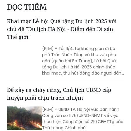
Khai mạc Lễ hội Quà tặng Du lịch 2025 với
chủ đề "Du lịch Hà Nội - Điểm đến Di sản
Thế giới"
(PLM) - Tối 11/4, tại không gian đi bộ
phố Trần Nhân Tông và khu vực phụ
cận (quận Hai Bà Trưng), Lễ hội Quà
tặng Du lịch Hà Nội 2025 chính thức
khai mạc, thu hút đông đảo người dân
Thủ đô và du khách trong và ngoài
nước tới tham dự.
Để xảy ra cháy rừng, Chủ tịch UBND cấp
huyện phải chịu trách nhiệm
(PLM) - UBND TP. Hà Nội vừa ban hành
Công văn số 1176/UBND-NNMT về việc
thực hiện Công điện số 25/CĐ-TTg của
Thủ tướng Chính phủ.
Hà Nội tập trung giải quyết các dự án đầu tư