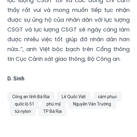
được sự ủng hộ của nhân dân với lực lượng
CSGT và lực lượng CSGT sẽ ngày càng làm
được nhiều việc tốt giúp đỡ nhân dân hơn
nữa...”, anh Việt bộc bạch trên Cổng thông
tin Cục Cảnh sát giao thông, Bộ Công an.
D. Sinh
Công an tỉnh Bà Rịa
Lê Quốc Việt
cảm phục
quốc lộ 51
phú mỹ
Nguyễn Văn Trường
túi nylon
TP Bà Rịa