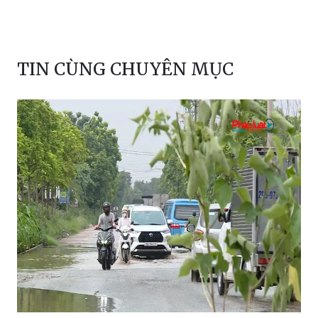
TIN CÙNG CHUYÊN MỤC
Hà Nội: Tuyến đường Đại Thanh và nỗi
ám ảnh ngập úng sau mỗi cơn mưa