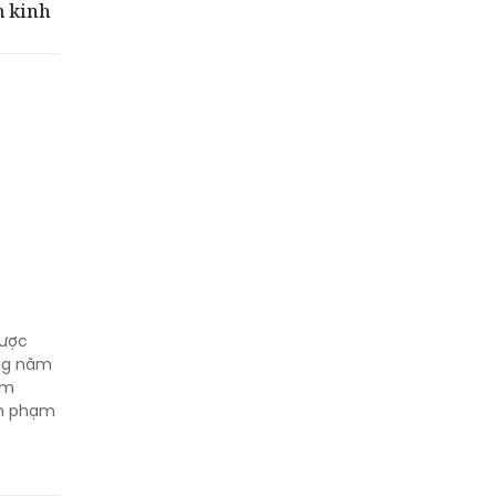
m kinh
được
àng năm
im
nh phạm