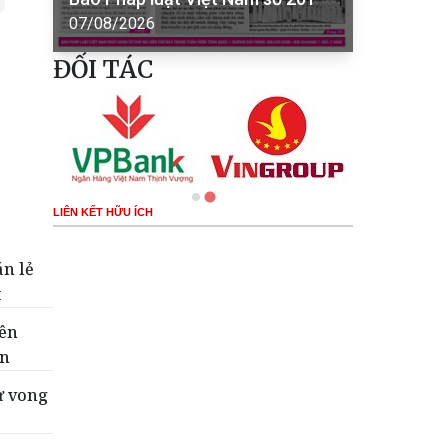
07/08/2026
ĐỐI TÁC
LIÊN KẾT HỮU ÍCH
án lẻ
t
tên
ển
ử vong