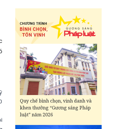
c
ó
ỹ
Quy chế bình chọn, vinh danh và
0
khen thưởng “Gương sáng Pháp
luật” năm 2026
i