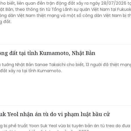
cho biết, liên quan đến trận động đất xảy ra ngày 28/07/2026 tạ
 Bản, theo thông tin từ Tổng Lãnh sự quán Việt Nam tại Fukuok
ông dân Việt Nam thiệt mạng và một số công dân Việt Nam bị 
g đất.
động đất tại tỉnh Kumamoto, Nhật Bản
 tướng Nhật Bản Sanae Takaichi cho biết, 13 người đã thiệt mạn
 đất xảy ra tại tỉnh Kumamoto.
k Yeol nhận án tù do vi phạm luật bầu cử
 bị phế truất Yoon Suk Yeol vừa bị tuyên bản án tù treo do đưa