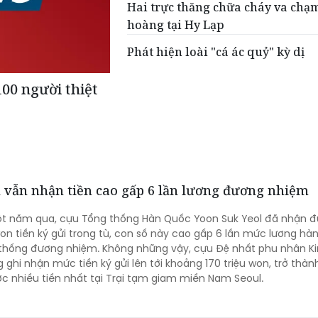
Hai trực thăng chữa cháy va chạ
hoàng tại Hy Lạp
Phát hiện loài "cá ác quỷ" kỳ dị
100 người thiệt
 vẫn nhận tiền cao gấp 6 lần lương đương nhiệm
t năm qua, cựu Tổng thống Hàn Quốc Yoon Suk Yeol đã nhận 
won tiền ký gửi trong tù, con số này cao gấp 6 lần mức lương h
thống đương nhiệm. Không những vậy, cựu Đệ nhất phu nhân K
ghi nhận mức tiền ký gửi lên tới khoảng 170 triệu won, trở thà
 nhiều tiền nhất tại Trại tạm giam miền Nam Seoul.