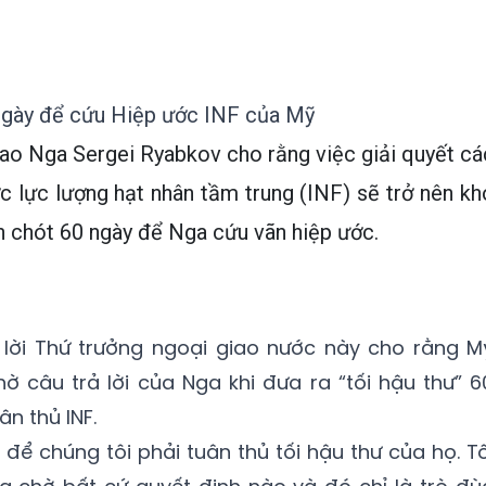
0 ngày để cứu Hiệp ước INF của Mỹ
ao Nga Sergei Ryabkov cho rằng việc giải quyết cá
c lực lượng hạt nhân tầm trung (INF) sẽ trở nên kh
n chót 60 ngày để Nga cứu vãn hiệp ước.
lời Thứ trưởng ngoại giao nước này cho rằng M
ờ câu trả lời của Nga khi đưa ra “tối hậu thư” 6
n thủ INF.
để chúng tôi phải tuân thủ tối hậu thư của họ. Tô