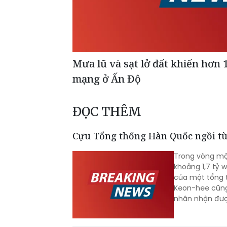
Mưa lũ và sạt lở đất khiến hơn 
mạng ở Ấn Độ
ĐỌC THÊM
Cựu Tổng thống Hàn Quốc ngồi tù
Trong vòng mộ
khoảng 1,7 tỷ 
của một tổng 
Keon-hee cũng 
nhân nhận được