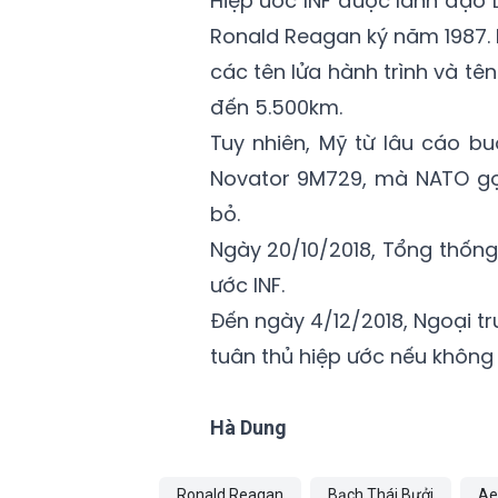
Hiệp ước INF được lãnh đạo 
Ronald Reagan ký năm 1987. 
các tên lửa hành trình và t
đến 5.500km.
Tuy nhiên, Mỹ từ lâu cáo b
Novator 9M729, mà NATO gọ
bỏ.
Ngày 20/10/2018, Tổng thống
ước INF.
Đến ngày 4/12/2018, Ngoại 
tuân thủ hiệp ước nếu không 
Hà Dung
Ronald Reagan
Bạch Thái Bưởi
Ae