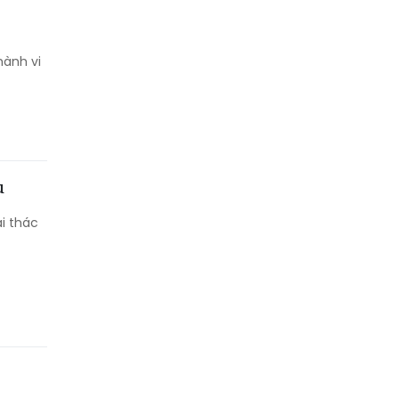
hành vi
u
i thác