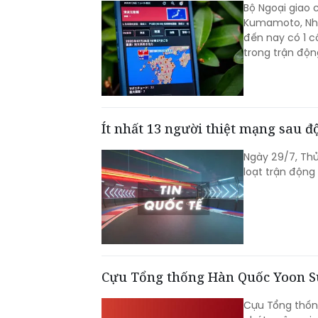
Bộ Ngoại giao 
Kumamoto, Nhật
đến nay có 1 c
trong trận độn
Ít nhất 13 người thiệt mạng sau 
Ngày 29/7, Thủ
loạt trận động
Cựu Tổng thống Hàn Quốc Yoon Su
Cựu Tổng thống