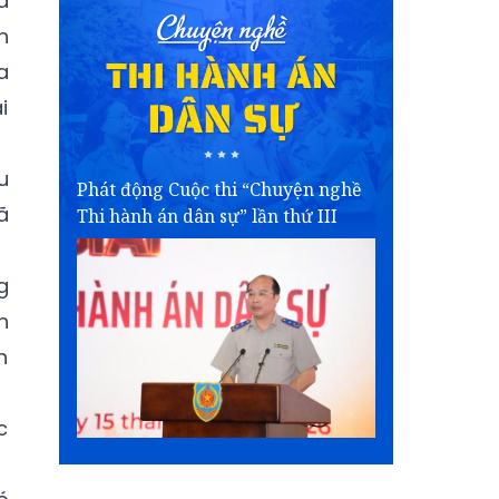
a
n
a
i
u
Phát động Cuộc thi “Chuyện nghề
ã
Thi hành án dân sự” lần thứ III
g
n
n
c