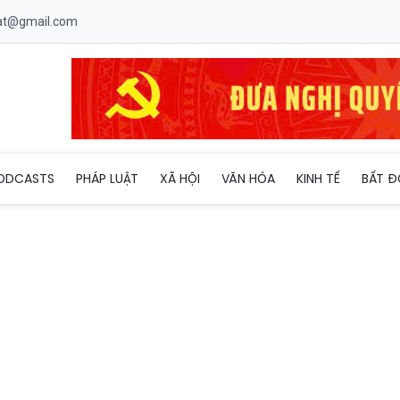
uat@gmail.com
i hậu thư' 60 ngày để cứu Hiệp ước INF của Mỹ
ODCASTS
PHÁP LUẬT
XÃ HỘI
VĂN HÓA
KINH TẾ
BẤT Đ