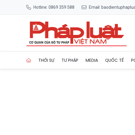
Hotline: 0869 359 588
Email: baodientuphapl
Trang chủ Nga chỉ trích 'tố
THỜI SỰ
TƯ PHÁP
MEDIA
QUỐC TẾ
P