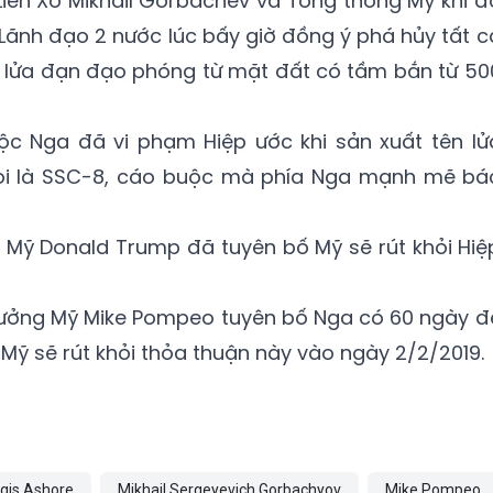
Liên Xô Mikhail Gorbachev và Tổng thống Mỹ khi đ
Lãnh đạo 2 nước lúc bấy giờ đồng ý phá hủy tất c
ên lửa đạn đạo phóng từ mặt đất có tầm bắn từ 50
uộc Nga đã vi phạm Hiệp ước khi sản xuất tên lử
i là SSC-8, cáo buộc mà phía Nga mạnh mẽ bá
 Mỹ Donald Trump đã tuyên bố Mỹ sẽ rút khỏi Hiệ
trưởng Mỹ Mike Pompeo tuyên bố Nga có 60 ngày đ
Mỹ sẽ rút khỏi thỏa thuận này vào ngày 2/2/2019.
gis Ashore
Mikhail Sergeyevich Gorbachyov
Mike Pompeo