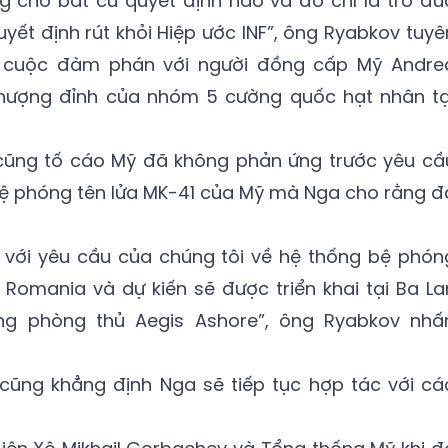
g chờ bất cứ quyết định nào và đó chỉ là trò đù
yết định rút khỏi Hiệp ước INF”, ông Ryabkov tuyê
u cuộc đàm phán với người đồng cấp Mỹ Andre
thượng đỉnh của nhóm 5 cường quốc hạt nhân tạ
cũng tố cáo Mỹ đã không phản ứng trước yêu cầ
bệ phóng tên lửa MK-41 của Mỹ mà Nga cho rằng đ
với yêu cầu của chúng tôi về hệ thống bệ phón
i Romania và dự kiến sẽ được triển khai tại Ba La
g phòng thủ Aegis Ashore”, ông Ryabkov nhấ
ũng khẳng định Nga sẽ tiếp tục hợp tác với cá