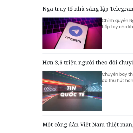
Nga truy tố nhà sáng lập Telegra
Chính quyền Ng
tiếp tay cho k
Hơn 3,6 triệu người theo dõi chu
Chuyến bay thử
đã thu hút hơn 
Một công dân Việt Nam thiệt mạng