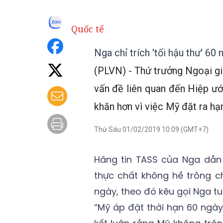
Quốc tế
Nga chỉ trích 'tối hậu thư' 6
(PLVN) - Thứ trưởng Ngoại gi
vấn đề liên quan đến Hiệp ướ
khăn hơn vì việc Mỹ đặt ra hạ
Thứ Sáu 01/02/2019 10:09 (GMT+7)
Hãng tin TASS của Nga dẫn 
thực chất không hề trông ch
ngày, theo đó kêu gọi Nga tuâ
“Mỹ áp đặt thời hạn 60 ngày 