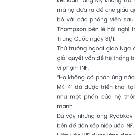
kết luận rằng Mỹ không trôn
mà họ đưa ra để che giấu qu
bố với các phóng viên sa
Thompson bên lề hội nghị 
Trung Quốc ngày 31/1.
Thứ trưởng ngoại giao Nga 
giải quyết vấn đề hệ thống 
vi phạm INF.
“Họ không có phản ứng nào 
MK-41 đã được triển khai tạ
như một phần của hệ thốn
mạnh.
Dù vậy nhưng ông Ryabkov c
bên để dàn xếp hiệp ước INF.