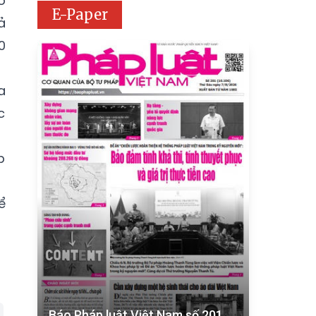
ó
E-Paper
ả
0
a
c
p
ể
Báo Pháp luật Việt Nam số 201