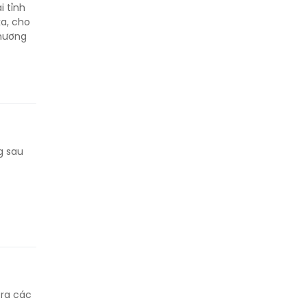
i tỉnh
a, cho
thương
g sau
 ra các