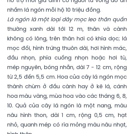
Lá ngón là một loại dây mọc leo thân quấn
thường xanh dài tới 12 m, thân và cành
không có lông, trên thân hơi có khía dọc; lá
mọc đối, hình trứng thuôn dài, hơi hình mác,
đầu nhọn, phía cuống nhọn hoặc hơi tù,
mép nguyên, bóng nhẵn, dài 7 - 12 cm, rộng
từ 2,5 đến 5,5 cm. Hoa của cây lá ngón mọc
thành chùm ở đầu cành hay ở kẽ lá, cánh
hoa màu vàng, mùa hoa vào các tháng 6, 8,
10. Quả của cây lá ngón là một nang, màu
nâu hình thon, dài 1 cm, rộng 0,5 cm, hạt
nhỏ, quanh mép có rìa mỏng màu nâu nhạt,
hình thận.
Lá ngón được coi là loại cây có độc