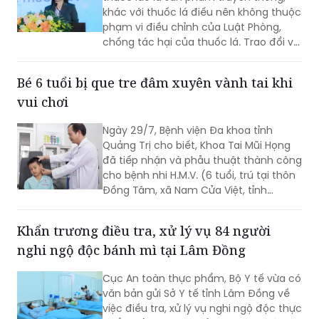
chống tác hại của thuốc lá. Trao đổi với
phóng viên Báo Pháp luật Việt Nam, Ths.
Nguyễn Thị Thu Hương - chuyên gia về
Bé 6 tuổi bị que tre đâm xuyên vành tai khi
phòng, chống tác hại của thuốc lá
vui chơi
khẳng định đây là cách hiểu không
đúng. Thuốc lào là một dạng thuốc lá
Ngày 29/7, Bệnh viện Đa khoa tỉnh
theo quy định của pháp luật, vì vậy mọi
Quảng Trị cho biết, Khoa Tai Mũi Họng
quy định về địa điểm cấm hút, xử phạt
đã tiếp nhận và phẫu thuật thành công
vi phạm và trách nhiệm của người
cho bệnh nhi H.M.V. (6 tuổi, trú tại thôn
quản lý đều được áp dụng tương tự
Đồng Tâm, xã Nam Cửa Việt, tỉnh
như đối với thuốc lá điếu.
Quảng Trị) bị que tre đâm xuyên vành
tai trái.
Khẩn trương điều tra, xử lý vụ 84 người
nghi ngộ độc bánh mì tại Lâm Đồng
Cục An toàn thực phẩm, Bộ Y tế vừa có
văn bản gửi Sở Y tế tỉnh Lâm Đồng về
việc điều tra, xử lý vụ nghi ngộ độc thực
phẩm xảy ra tại cơ sở bán bánh mì thịt
nướng - pate Minh Trung, thôn Hai Bà
Trưng, xã Nam Ban Lâm Hà.