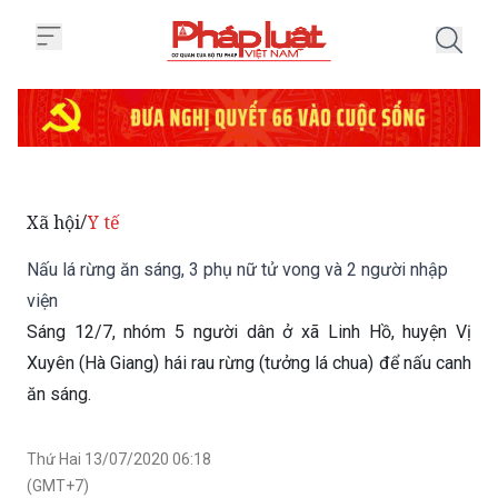
Trang chủ Nấu lá rừng ăn sáng, 
Xã hội
Y tế
/
Nấu lá rừng ăn sáng, 3 phụ nữ tử vong và 2 người nhập
viện
Sáng 12/7, nhóm 5 người dân ở xã Linh Hồ, huyện Vị
Xuyên (Hà Giang) hái rau rừng (tưởng lá chua) để nấu canh
ăn sáng.
Thứ Hai 13/07/2020 06:18
(GMT+7)