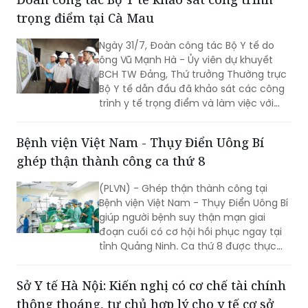
Ngày 31/7, Đoàn công tác Bộ Y tế do
ông Vũ Mạnh Hà - Ủy viên dự khuyết
BCH TW Đảng, Thứ trưởng Thường trực
Bộ Y tế dẫn đầu đã khảo sát các công
trình y tế trọng điểm và làm việc với
lãnh đạo tỉnh Cà Mau nhằm đánh giá
hiện trạng, tháo gỡ khó khăn, định
Bệnh viện Việt Nam - Thụy Điển Uông Bí
hướng phát triển hệ thống y tế địa
ghép thận thành công ca thứ 8
phương theo hướng hiện đại, đồng bộ,
đáp ứng yêu cầu chăm sóc sức khỏe
(PLVN) - Ghép thận thành công tại
nhân dân trong giai đoạn mới.
Bệnh viện Việt Nam - Thụy Điển Uông Bí
giúp người bệnh suy thận mạn giai
đoạn cuối có cơ hội hồi phục ngay tại
tỉnh Quảng Ninh. Ca thứ 8 được thực
hiện với sự hỗ trợ của Bệnh viện Việt
Đức.
Sở Y tế Hà Nội: Kiến nghị có cơ chế tài chính
thông thoáng, tự chủ hợp lý cho y tế cơ sở
(PLVN) - Đoàn giám sát chuyên đề của