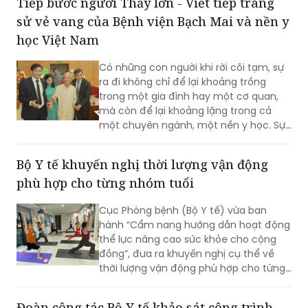
học Việt Nam
Có những con người khi rời cõi tạm, sự
ra đi không chỉ để lại khoảng trống
trong một gia đình hay một cơ quan,
mà còn để lại khoảng lặng trong cả
một chuyên ngành, một nền y học. Sự
từ biệt của Anh hùng Lao động, Thầy
thuốc Nhân dân, Giáo sư Vũ Văn Đính là
Bộ Y tế khuyến nghị thời lượng vận động
một mất mát như vậy.
phù hợp cho từng nhóm tuổi
Cục Phòng bệnh (Bộ Y tế) vừa ban
hành “Cẩm nang hướng dẫn hoạt động
thể lực nâng cao sức khỏe cho cộng
đồng”, đưa ra khuyến nghị cụ thể về
thời lượng vận động phù hợp cho từng
nhóm tuổi, từ trẻ em dưới 1 tuổi đến
người cao tuổi nhằm nâng cao sức
Đoàn công tác Bộ Y tế khảo sát công trình
khỏe và phòng ngừa bệnh tật.
trọng điểm tại Cà Mau