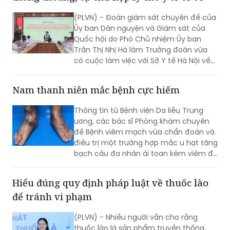
Ủy ban Dân nguyện và Giám sát của
Quốc hội do Phó Chủ nhiệm Ủy ban
Trần Thị Nhị Hà làm Trưởng đoàn vừa
có cuộc làm việc với Sở Y tế Hà Nội về
việc “giải quyết kiến nghị của cử tri về
bảo đảm nhân lực y tế nhằm nâng cao
Nam thanh niên mắc bệnh cực hiếm
chất lượng hoạt động của trạm y tế
(TYT) trong bối cảnh tổ chức chính
Thông tin từ Bệnh viện Da liễu Trung
quyền địa phương 2 cấp (CQĐP2C)”.
ương, các bác sĩ Phòng khám chuyên
đề Bệnh viêm mạch vừa chẩn đoán và
điều trị một trường hợp mắc u hạt tăng
bạch cầu đa nhân ái toan kèm viêm đa
mạch (Eosinophilic Granulomatosis
with Polyangiitis - EGPA) – một bệnh lý
Hiểu đúng quy định pháp luật về thuốc lào
viêm mạch máu kích thước nhỏ và
để tránh vi phạm
trung bình rất hiếm gặp, đặc biệt ở
người châu Á.
(PLVN) - Nhiều người vẫn cho rằng
thuốc lào là sản phẩm truyền thống,
khác với thuốc lá điếu nên không thuộc
phạm vi điều chỉnh của Luật Phòng,