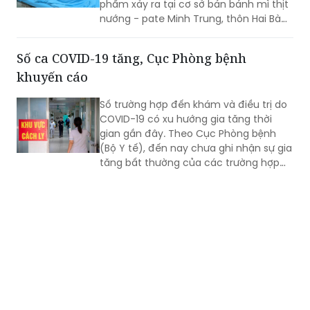
Số ca COVID-19 tăng, Cục Phòng bệnh
khuyến cáo
Số trường hợp đến khám và điều trị do
COVID-19 có xu hướng gia tăng thời
gian gần đây. Theo Cục Phòng bệnh
(Bộ Y tế), đến nay chưa ghi nhận sự gia
tăng bất thường của các trường hợp
nặng hoặc tử vong do COVID-19. Tuy
nhiên, mọi người, đặc biệt 6 nhóm
người có nguy cơ cao vẫn phải chủ
động phòng bệnh...