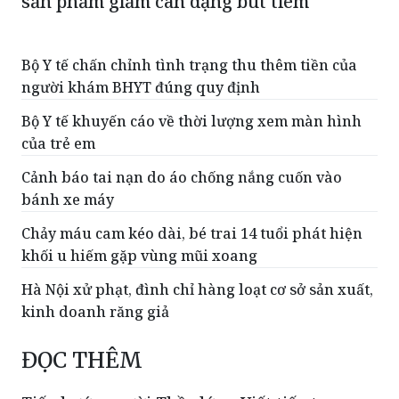
Bộ Y tế chấn chỉnh tình trạng thu thêm tiền của
người khám BHYT đúng quy định
Bộ Y tế khuyến cáo về thời lượng xem màn hình
của trẻ em
Cảnh báo tai nạn do áo chống nắng cuốn vào
bánh xe máy
Chảy máu cam kéo dài, bé trai 14 tuổi phát hiện
khối u hiếm gặp vùng mũi xoang
Hà Nội xử phạt, đình chỉ hàng loạt cơ sở sản xuất,
kinh doanh răng giả
ĐỌC THÊM
Tiếp bước người Thầy lớn - Viết tiếp trang
sử vẻ vang của Bệnh viện Bạch Mai và nền y