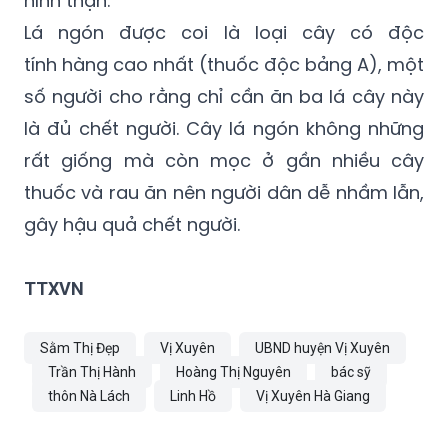
tính hàng cao nhất (thuốc độc bảng A), một
số người cho rằng chỉ cần ăn ba lá cây này
là đủ chết người. Cây lá ngón không những
rất giống mà còn mọc ở gần nhiều cây
thuốc và rau ăn nên người dân dễ nhầm lẫn,
gây hậu quả chết người.
TTXVN
Sằm Thị Đẹp
Vị Xuyên
UBND huyện Vị Xuyên
Trần Thị Hành
Hoàng Thị Nguyên
bác sỹ
thôn Nà Lách
Linh Hồ
Vị Xuyên Hà Giang