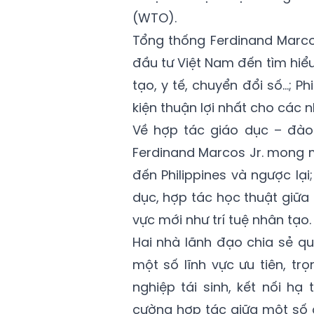
(WTO).
Tổng thống Ferdinand Marco
đầu tư Việt Nam đến tìm hiểu
tạo, y tế, chuyển đổi số…; Ph
kiện thuận lợi nhất cho các 
Về hợp tác giáo dục – đào
Ferdinand Marcos Jr. mong 
đến Philippines và ngược lạ
dục, hợp tác học thuật giữa 
vực mới như trí tuệ nhân tạo.
Hai nhà lãnh đạo chia sẻ q
một số lĩnh vực ưu tiên, tr
nghiệp tái sinh, kết nối h
cường hợp tác giữa một số c