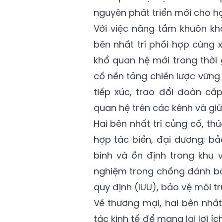
nguyên phát triển mới cho h
Với việc nâng tầm khuôn kh
bên nhất trí phối hợp cùng 
khổ quan hệ mới trong thời gi
cố nền tảng chiến lược vữn
tiếp xúc, trao đổi đoàn cấ
quan hệ trên các kênh và gi
Hai bên nhất trí củng cố, t
hợp tác biển, đại dương; b
bình và ổn định trong khu 
nghiệm trong chống đánh bắ
quy định (IUU), bảo vệ môi t
Về thương mại, hai bên nhất
tác kinh tế để mang lại lợi í