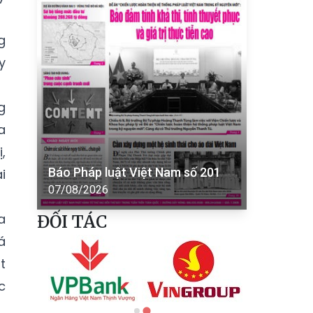
g
y
g
a
,
Báo Pháp luật Việt Nam số 201
i
07/08/2026
a
ĐỐI TÁC
á
t
c