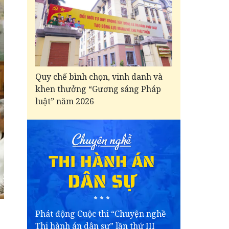
Quy chế bình chọn, vinh danh và
khen thưởng “Gương sáng Pháp
luật” năm 2026
Phát động Cuộc thi “Chuyện nghề
Thi hành án dân sự” lần thứ III