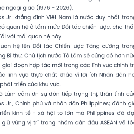
ệ ngoại giao (1976 – 2026).
s Jr. khẳng định Việt Nam là nước duy nhất tron
ó quan hệ ở tầm mức Đối tác chiến lược, cho thấ
đối với mối quan hệ này.
uan hệ lên Đối tác Chiến lược Tăng cường tron
g Bí thư, Chủ tịch nước Tô Lâm sẽ củng cố hơn nữ
iai đoạn hợp tác mới trong các lĩnh vực chính trị
 lĩnh vực thực chất khác vì lợi ích Nhân dân ha
 phát triển của khu vực.
Tô Lâm cảm ơn sự đón tiếp trọng thị, thân tình củ
 Jr., Chính phủ và nhân dân Philippines; đánh gi
iển kinh tế - xã hội to lớn mà Philippines đã đạ
giữ vững vị trí trong nhóm dẫn đầu ASEAN về tố