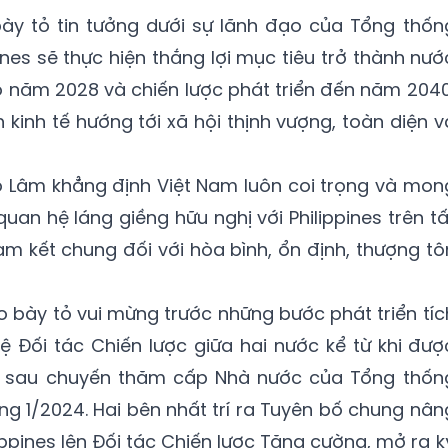
bày tỏ tin tưởng dưới sự lãnh đạo của Tổng thốn
ines sẽ thực hiện thắng lợi mục tiêu trở thành nướ
ào năm 2028 và chiến lược phát triển đến năm 2040
kinh tế hướng tới xã hội thịnh vượng, toàn diện v
Tô Lâm khẳng định Việt Nam luôn coi trọng và mon
an hệ láng giềng hữu nghị với Philippines trên tấ
am kết chung đối với hòa bình, ổn định, thượng tô
o bày tỏ vui mừng trước những bước phát triển tíc
 Đối tác Chiến lược giữa hai nước kể từ khi đượ
ệt sau chuyến thăm cấp Nhà nước của Tổng thốn
ng 1/2024. Hai bên nhất trí ra Tuyên bố chung nân
ppines lên Đối tác Chiến lược Tăng cường, mở ra k