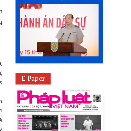
n
g
,
,
E-Paper
s
h
h
í
ỷ