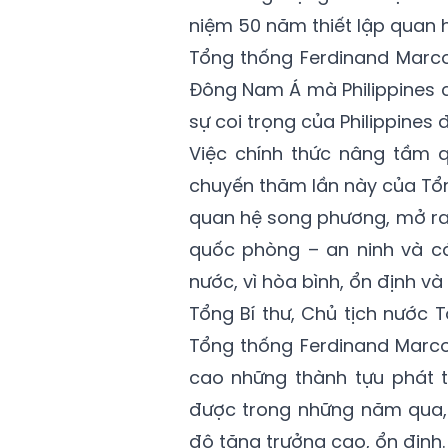
niệm 50 năm thiết lập quan h
Tổng thống Ferdinand Marco
Đông Nam Á mà Philippines c
sự coi trọng của Philippines 
Việc chính thức nâng tầm q
chuyến thăm lần này của Tổn
quan hệ song phương, mở ra g
quốc phòng – an ninh và các
nước, vì hòa bình, ổn định và
Tổng Bí thư, Chủ tịch nước 
Tổng thống Ferdinand Marcos
cao những thành tựu phát tr
được trong những năm qua, 
độ tăng trưởng cao, ổn định.