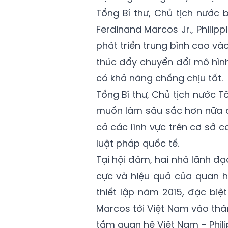
Tổng Bí thư, Chủ tịch nước 
Ferdinand Marcos Jr., Philipp
phát triển trung bình cao v
thúc đẩy chuyển đổi mô hình 
có khả năng chống chịu tốt.
Tổng Bí thư, Chủ tịch nước 
muốn làm sâu sắc hơn nữa qu
cả các lĩnh vực trên cơ sở c
luật pháp quốc tế.
Tại hội đàm, hai nhà lãnh đạ
cực và hiệu quả của quan hệ
thiết lập năm 2015, đặc bi
Marcos tới Việt Nam vào thá
tầm quan hệ Việt Nam – Phili