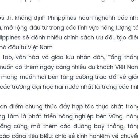
s Jr. khẳng định Philippines hoan nghênh các nh
, mở rộng đầu tư trong các lĩnh vực năng lượng tá
ilippines sẽ dành nhiều chính sách ưu đãi, tạo điề
nhà đầu tư Việt Nam.
 tạo, văn hóa và giao lưu nhân dân, Tổng thốn
muốn có thêm ngày càng nhiều du khách Việt Na
i; mong muốn hai bên tăng cường trao đổi về giá
các trường đại học hai nước nhất là trong các lĩn
uan điểm chung thúc đẩy hợp tác thực chất tron
ọng tâm là phát triển nông nghiệp bền vững, nôn
ạ tầng cứng, mở thêm các đường bay thẳng, tăn
ặp cảng tiêu biểu; chia sẻ kinh nghiệm về chuyể