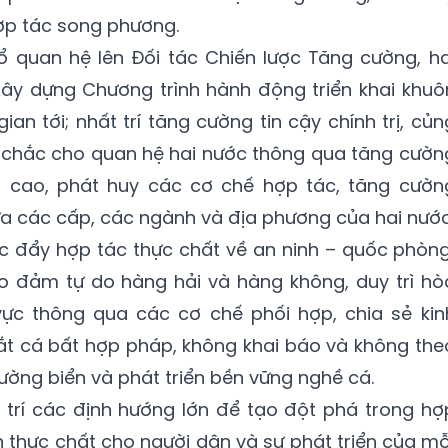
ợp tác song phương.
ổ quan hệ lên Đối tác Chiến lược Tăng cường, ha
xây dựng Chương trình hành động triển khai khuô
an tới; nhất trí tăng cường tin cậy chính trị, củn
g chắc cho quan hệ hai nước thông qua tăng cườn
p cao, phát huy các cơ chế hợp tác, tăng cườn
ữa các cấp, các ngành và địa phương của hai nước
húc đẩy hợp tác thực chất về an ninh – quốc phòng
ảo đảm tự do hàng hải và hàng không, duy trì hò
vực thông qua các cơ chế phối hợp, chia sẻ kin
t cá bất hợp pháp, không khai báo và không the
rường biển và phát triển bền vững nghề cá.
 trí các định hướng lớn để tạo đột phá trong hợ
ch thực chất cho người dân và sự phát triển của mỗ