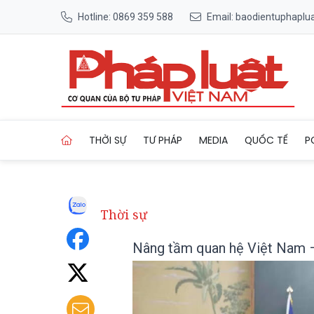
Hotline: 0869 359 588
Email: baodientuphapl
Trang chủ Nâng tầm quan hệ 
THỜI SỰ
TƯ PHÁP
MEDIA
QUỐC TẾ
P
Thời sự
Nâng tầm quan hệ Việt Nam – 