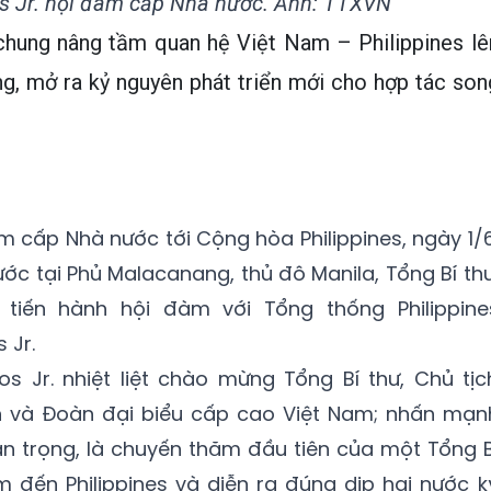
 Jr. hội đàm cấp Nhà nước. Ảnh: TTXVN
 chung nâng tầm quan hệ Việt Nam – Philippines lê
g, mở ra kỷ nguyên phát triển mới cho hợp tác son
 cấp Nhà nước tới Cộng hòa Philippines, ngày 1/6
ớc tại Phủ Malacanang, thủ đô Manila, Tổng Bí thư
tiến hành hội đàm với Tổng thống Philippine
 Jr.
s Jr. nhiệt liệt chào mừng Tổng Bí thư, Chủ tịc
 và Đoàn đại biểu cấp cao Việt Nam; nhấn mạn
n trọng, là chuyến thăm đầu tiên của một Tổng B
 đến Philippines và diễn ra đúng dịp hai nước k