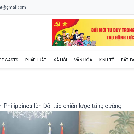
uat@gmail.com
Việt Nam – Philippines lên Đối tác chiến lược tăng cường
ODCASTS
PHÁP LUẬT
XÃ HỘI
VĂN HÓA
KINH TẾ
BẤT Đ
Philippines lên Đối tác chiến lược tăng cường