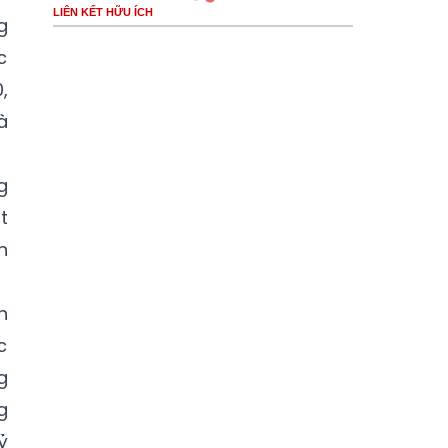
LIÊN KẾT HỮU ÍCH
g
c
,
à
g
t
n
h
c
g
g
ỷ