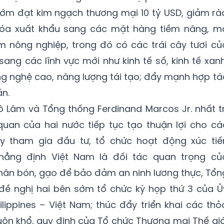
ớm đạt kim ngạch thương mại 10 tỷ USD, giảm rà
óa xuất khẩu sang các mặt hàng tiềm năng, m
m nông nghiệp, trong đó có các trái cây tươi củ
ang các lĩnh vực mới như kinh tế số, kinh tế xanh
ông nghệ cao, năng lượng tái tạo; đẩy mạnh hợp tá
n.
Tô Lâm và Tổng thống Ferdinand Marcos Jr. nhất tr
quan của hai nước tiếp tục tạo thuận lợi cho cá
 tham gia đầu tư, tổ chức hoạt động xúc tiế
Khẳng định Việt Nam là đối tác quan trọng củ
phân bón, gạo để bảo đảm an ninh lương thực, Tổn
 đề nghị hai bên sớm tổ chức kỳ họp thứ 3 của Ủ
ippines – Việt Nam; thúc đẩy triển khai các thỏ
ôn khổ, quy định của Tổ chức Thương mại Thế giớ