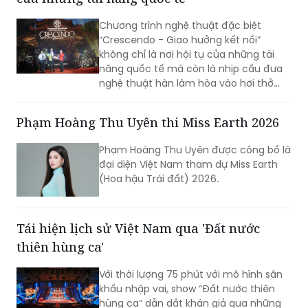
'Crescendo - Giao hưởng kết nối': Nơi hội tụ
của những tài năng quốc tế
Chương trình nghệ thuật đặc biệt
“Crescendo - Giao hưởng kết nối”
không chỉ là nơi hội tụ của những tài
năng quốc tế mà còn là nhịp cầu đưa
nghệ thuật hàn lâm hòa vào hơi thở
cuộc sống, góp phần khẳng định vị thế
TP Sáng tạo của Hà Nội. Đêm nhạc đã
Phạm Hoàng Thu Uyên thi Miss Earth 2026
xóa nhòa khoảng cách giữa âm nhạc
hàn lâm và khán giả, để lại dấu ấn văn
Phạm Hoàng Thu Uyên được công bố là
hóa trong lòng người dân địa phương
đại diện Việt Nam tham dự Miss Earth
cùng du khách thập phương.
(Hoa hậu Trái đất) 2026.
Tái hiện lịch sử Việt Nam qua 'Đất nước
thiên hùng ca'