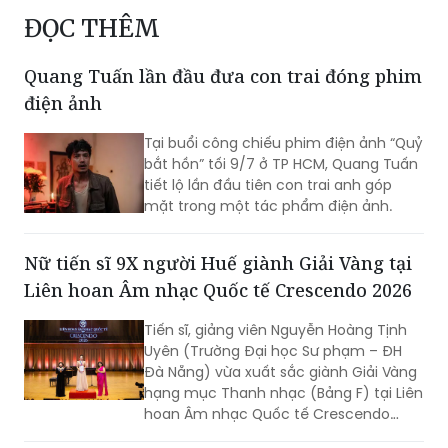
2026
Dự án điện ảnh “mạo hiểm” của Huỳnh Lập
ĐỌC THÊM
Quang Tuấn lần đầu đưa con trai đóng phim
điện ảnh
Tại buổi công chiếu phim điện ảnh “Quỷ
bắt hồn” tối 9/7 ở TP HCM, Quang Tuấn
tiết lộ lần đầu tiên con trai anh góp
mặt trong một tác phẩm điện ảnh.
Nữ tiến sĩ 9X người Huế giành Giải Vàng tại
Liên hoan Âm nhạc Quốc tế Crescendo 2026
Tiến sĩ, giảng viên Nguyễn Hoàng Tịnh
Uyên (Trường Đại học Sư phạm – ĐH
Đà Nẵng) vừa xuất sắc giành Giải Vàng