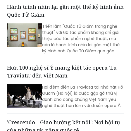
hạng mục Thanh nhạc (Bảng F) tại Liên
hoan Âm nhạc Quốc tế Crescendo
2026. Thành tích tiếp tục khẳng định
dấu ấn của nữ tiến sĩ 9X trong lĩnh vực
Hành trình nhìn lại gần một thế kỷ hình ảnh
biểu diễn, nghiên cứu và đào tạo âm
Quốc Tử Giám
nhạc.
Triển lãm "Quốc Tử Giám trong nghệ
thuật" với 60 tác phẩm không chỉ giới
thiệu các tác phẩm nghệ thuật, mà
còn là hành trình nhìn lại gần một thế
kỷ hình ảnh Quốc Tử Giám qua góc
nhìn của các họa sĩ, kiến trúc sư, nhiếp
ảnh gia và nghệ sĩ thuộc nhiều thế hệ.
Hơn 100 nghệ sĩ Ý mang kiệt tác opera 'La
Traviata' đến Việt Nam
Hai đêm diễn La Traviata tại Nhà hát Hồ
Gươm (Hà Nội) là cuộc gặp gỡ thú vị
dành cho công chúng Việt Nam yêu
nghệ thuật hàn lâm với di sản opera Ý.