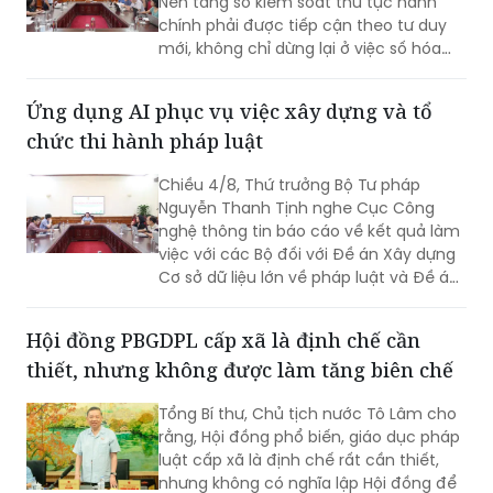
Nền tảng số kiểm soát thủ tục hành
chính phải được tiếp cận theo tư duy
mới, không chỉ dừng lại ở việc số hóa
các quy trình, biểu mẫu hay thay thế
một số thao tác thủ công bằng công
Ứng dụng AI phục vụ việc xây dựng và tổ
nghệ, mà phải hướng tới xây dựng một
chức thi hành pháp luật
nền tảng thực sự thông minh, chủ
động, dựa trên dữ liệu và tạo ra giá trị
Chiều 4/8, Thứ trưởng Bộ Tư pháp
gia tăng cho công tác quản lý nhà
Nguyễn Thanh Tịnh nghe Cục Công
nước.
nghệ thông tin báo cáo về kết quả làm
việc với các Bộ đối với Đề án Xây dựng
Cơ sở dữ liệu lớn về pháp luật và Đề án
Ứng dụng trí tuệ nhân tạo trong xây
dựng và tổ chức thi hành pháp luật
Hội đồng PBGDPL cấp xã là định chế cần
trình Thủ tướng Chính phủ.
thiết, nhưng không được làm tăng biên chế
Tổng Bí thư, Chủ tịch nước Tô Lâm cho
rằng, Hội đồng phổ biến, giáo dục pháp
luật cấp xã là định chế rất cần thiết,
nhưng không có nghĩa lập Hội đồng để