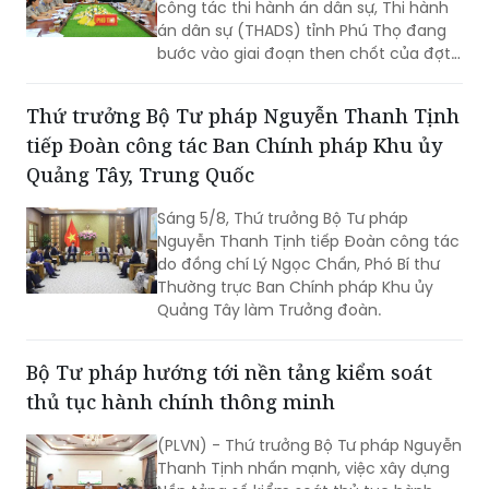
công tác thi hành án dân sự, Thi hành
án dân sự (THADS) tỉnh Phú Thọ đang
bước vào giai đoạn then chốt của đợt
cao điểm với trọng tâm giải phóng
điểm nghẽn, khơi thông tiến độ và tạo
Thứ trưởng Bộ Tư pháp Nguyễn Thanh Tịnh
động lực để tăng tốc hoàn thành các
tiếp Đoàn công tác Ban Chính pháp Khu ủy
chỉ tiêu, nhiệm vụ năm 2026.
Quảng Tây, Trung Quốc
Sáng 5/8, Thứ trưởng Bộ Tư pháp
Nguyễn Thanh Tịnh tiếp Đoàn công tác
do đồng chí Lý Ngọc Chấn, Phó Bí thư
Thường trực Ban Chính pháp Khu ủy
Quảng Tây làm Trưởng đoàn.
Bộ Tư pháp hướng tới nền tảng kiểm soát
thủ tục hành chính thông minh
(PLVN) - Thứ trưởng Bộ Tư pháp Nguyễn
Thanh Tịnh nhấn mạnh, việc xây dựng