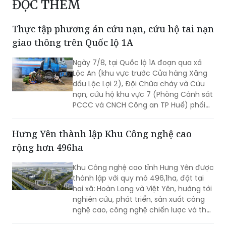
ĐỌC THÊM
Thực tập phương án cứu nạn, cứu hộ tai nạn
giao thông trên Quốc lộ 1A
Ngày 7/8, tại Quốc lộ 1A đoạn qua xã
Lộc An (khu vực trước Cửa hàng Xăng
dầu Lộc Lợi 2), Đội Chữa cháy và Cứu
nạn, cứu hộ khu vực 7 (Phòng Cảnh sát
PCCC và CNCH Công an TP Huế) phối
hợp UBND xã Lộc An tổ chức thực tập
phương án cứu nạn, cứu hộ đối với tình
Hưng Yên thành lập Khu Công nghệ cao
huống tai nạn giao thông đường bộ có
rộng hơn 496ha
huy động nhiều lực lượng, phương tiện
tham gia.
Khu Công nghệ cao tỉnh Hưng Yên được
thành lập với quy mô 496,1ha, đặt tại
hai xã: Hoàn Long và Việt Yên, hướng tới
nghiên cứu, phát triển, sản xuất công
nghệ cao, công nghệ chiến lược và thu
hút các nguồn lực đầu tư vào lĩnh vực