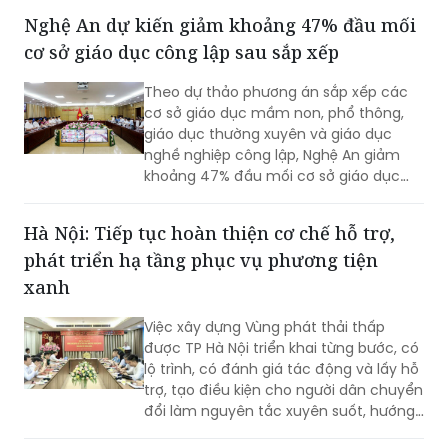
khoa học, công nghệ.
Nghệ An dự kiến giảm khoảng 47% đầu mối
cơ sở giáo dục công lập sau sắp xếp
Theo dự thảo phương án sắp xếp các
cơ sở giáo dục mầm non, phổ thông,
giáo dục thường xuyên và giáo dục
nghề nghiệp công lập, Nghệ An giảm
khoảng 47% đầu mối cơ sở giáo dục
công lập, thuộc nhóm địa phương có tỷ
lệ sắp xếp cao trong cả nước.
Hà Nội: Tiếp tục hoàn thiện cơ chế hỗ trợ,
phát triển hạ tầng phục vụ phương tiện
xanh
Việc xây dựng Vùng phát thải thấp
được TP Hà Nội triển khai từng bước, có
lộ trình, có đánh giá tác động và lấy hỗ
trợ, tạo điều kiện cho người dân chuyển
đổi làm nguyên tắc xuyên suốt, hướng
tới mục tiêu cải thiện chất lượng môi