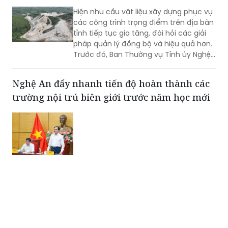
Hiện nhu cầu vật liệu xây dựng phục vụ
các công trình trọng điểm trên địa bàn
tỉnh tiếp tục gia tăng, đòi hỏi các giải
pháp quản lý đồng bộ và hiệu quả hơn.
Trước đó, Ban Thường vụ Tỉnh ủy Nghệ
An đã ban hành Kết luận về tăng cường
công tác quản lý hoạt động khoáng
Nghệ An đẩy nhanh tiến độ hoàn thành các
sản trên địa bàn tỉnh.
trường nội trú biên giới trước năm học mới