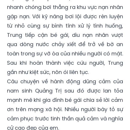
nhanh chóng bơi thẳng ra khu vực nạn nhân
gặp nạn. Với kỹ năng bơi lội được rèn luyện
từ nhỏ cùng sự bình tĩnh xử lý tình huống,
Trung tiếp cận bé gái, dìu nạn nhân vượt
qua dòng nước chảy xiết để trở về bờ an
toàn trong sự vỡ òa của nhiều người có mặt.
Sau khi hoàn thành việc cứu người, Trung
gần như kiệt sức, nôn ói liên tục.
Câu chuyện về hành động dũng cảm của
nam sinh Quảng Trị sau đó được lan tỏa
mạnh mẽ khi gia đình bé gái chia sẻ lời cảm
ơn trên mạng xã hội. Nhiều người bày tỏ sự
cảm phục trước tinh thần quả cảm và nghĩa
cử cao đẹp của em.