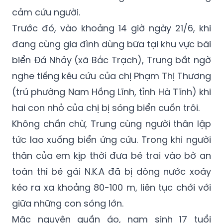
cảm cứu người.
Trước đó, vào khoảng 14 giờ ngày 21/6, khi
đang cùng gia đình dùng bữa tại khu vực bãi
biển Đá Nhảy (xã Bắc Trạch), Trung bất ngờ
nghe tiếng kêu cứu của chị Phạm Thị Thương
(trú phường Nam Hồng Lĩnh, tỉnh Hà Tĩnh) khi
hai con nhỏ của chị bị sóng biển cuốn trôi.
Không chần chừ, Trung cùng người thân lập
tức lao xuống biển ứng cứu. Trong khi người
thân của em kịp thời đưa bé trai vào bờ an
toàn thì bé gái N.K.A đã bị dòng nước xoáy
kéo ra xa khoảng 80-100 m, liên tục chới với
giữa những con sóng lớn.
Mặc nguyên quần áo, nam sinh 17 tuổi