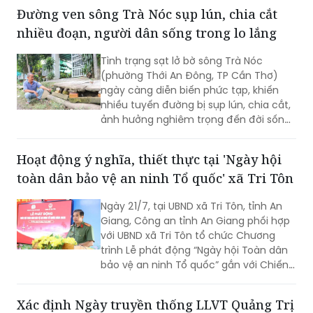
trường không khí, phát triển giao thông
Đường ven sông Trà Nóc sụp lún, chia cắt
công cộng hiện đại và xây dựng Thủ đô
nhiều đoạn, người dân sống trong lo lắng
xanh, văn minh, bền vững.
Tình trạng sạt lở bờ sông Trà Nóc
(phường Thới An Đông, TP Cần Thơ)
ngày càng diễn biến phức tạp, khiến
nhiều tuyến đường bị sụp lún, chia cắt,
ảnh hưởng nghiêm trọng đến đời sống
của hàng trăm hộ dân. Không ít gia
đình phải tự bỏ tiền gia cố bờ sông,
Hoạt động ý nghĩa, thiết thực tại 'Ngày hội
nâng đường để duy trì lối đi. Tuy nhiên,
toàn dân bảo vệ an ninh Tổ quốc' xã Tri Tôn
người dân vẫn thường trực nỗi lo sạt lở,
nhất là vào mùa mưa và thời điểm
Ngày 21/7, tại UBND xã Tri Tôn, tỉnh An
nước lớn.
Giang, Công an tỉnh An Giang phối hợp
với UBND xã Tri Tôn tổ chức Chương
trình Lễ phát động “Ngày hội Toàn dân
bảo vệ an ninh Tổ quốc” gắn với Chiến
dịch Thanh niên Công an tình nguyện
hè năm 2026.
Xác định Ngày truyền thống LLVT Quảng Trị