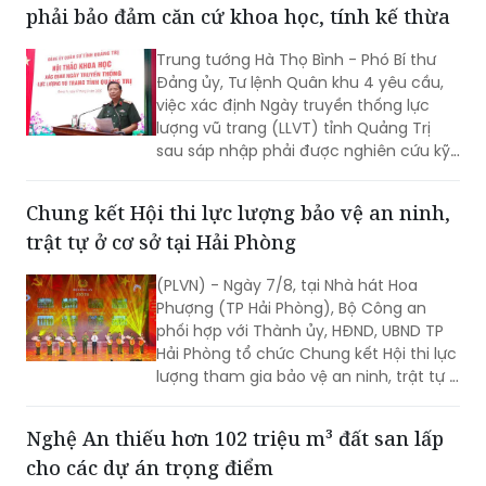
phải bảo đảm căn cứ khoa học, tính kế thừa
Trung tướng Hà Thọ Bình - Phó Bí thư
Đảng ủy, Tư lệnh Quân khu 4 yêu cầu,
việc xác định Ngày truyền thống lực
lượng vũ trang (LLVT) tỉnh Quảng Trị
sau sáp nhập phải được nghiên cứu kỹ
lưỡng, bảo đảm căn cứ khoa học, tính
kế thừa và tạo sự đồng thuận cao...
Chung kết Hội thi lực lượng bảo vệ an ninh,
trật tự ở cơ sở tại Hải Phòng
(PLVN) - Ngày 7/8, tại Nhà hát Hoa
Phượng (TP Hải Phòng), Bộ Công an
phối hợp với Thành ủy, HĐND, UBND TP
Hải Phòng tổ chức Chung kết Hội thi lực
lượng tham gia bảo vệ an ninh, trật tự ở
cơ sở giỏi toàn quốc lần thứ nhất, năm
2026 với chủ đề "Vững nghiệp vụ - Trọn
Nghệ An thiếu hơn 102 triệu m³ đất san lấp
niềm tin. Vì an ninh Tổ quốc và bình yên
cho các dự án trọng điểm
cuộc sống".