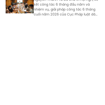
kết công tác 6 tháng đầu năm và
phủ về việc phê duyệt Đề án thí điểm
nhiệm vụ, giải pháp công tác 6 tháng
việc đánh giá chấm điểm về công tác
cuối năm 2026 của Cục Pháp luật dân
xây dựng pháp luật.
sự - kinh tế.