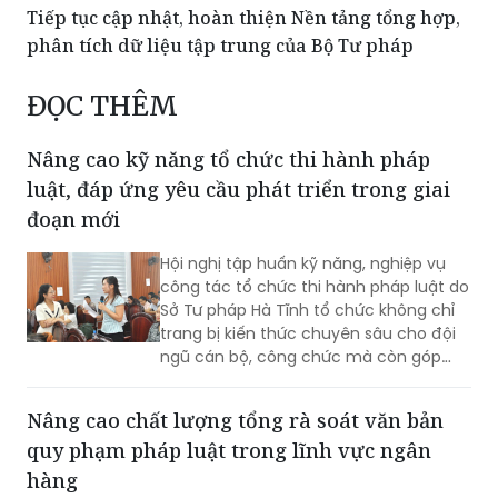
Tiếp tục cập nhật, hoàn thiện Nền tảng tổng hợp,
phân tích dữ liệu tập trung của Bộ Tư pháp
ĐỌC THÊM
Nâng cao kỹ năng tổ chức thi hành pháp
luật, đáp ứng yêu cầu phát triển trong giai
đoạn mới
Hội nghị tập huấn kỹ năng, nghiệp vụ
công tác tổ chức thi hành pháp luật do
Sở Tư pháp Hà Tĩnh tổ chức không chỉ
trang bị kiến thức chuyên sâu cho đội
ngũ cán bộ, công chức mà còn góp
phần thống nhất nhận thức, nâng cao
năng lực tham mưu, tổ chức thực thi
Nâng cao chất lượng tổng rà soát văn bản
pháp luật, đáp ứng yêu cầu đổi mới
quy phạm pháp luật trong lĩnh vực ngân
công tác xây dựng và thi hành pháp
luật trong giai đoạn phát triển mới.
hàng