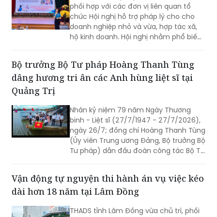
phối hợp với các đơn vị liên quan tổ
chức Hội nghị hỗ trợ pháp lý cho cho
doanh nghiệp nhỏ và vừa, hợp tác xã,
hộ kinh doanh. Hội nghị nhằm phổ biến
kịp thời các quy định pháp luật mới, giải
đáp những vướng mắc phát sinh trong
Bộ trưởng Bộ Tư pháp Hoàng Thanh Tùng
quá trình sản xuất, kinh doanh và tăng
dâng hương tri ân các Anh hùng liệt sĩ tại
cường đối thoại với cộng đồng doanh
nghiệp.
Quảng Trị
Nhân kỷ niệm 79 năm Ngày Thương
binh - Liệt sĩ (27/7/1947 - 27/7/2026),
ngày 26/7; đồng chí Hoàng Thanh Tùng
(Ủy viên Trung ương Đảng, Bộ trưởng Bộ
Tư pháp) dẫn đầu đoàn công tác Bộ Tư
pháp đến dâng hoa, dâng hương tưởng
niệm các Anh hùng liệt sĩ tại nhiều “địa
Vận động tự nguyện thi hành án vụ việc kéo
chỉ đỏ” trên địa bàn tỉnh Quảng Trị, bày
dài hơn 18 năm tại Lâm Đồng
tỏ lòng biết ơn sâu sắc đối với những
người đã hy sinh vì độc lập, tự do của
THADS tỉnh Lâm Đồng vừa chủ trì, phối
Tổ quốc.