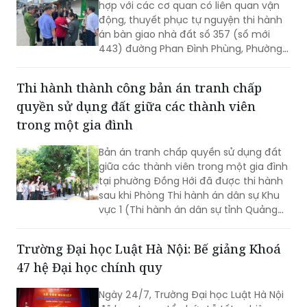
hợp với các cơ quan có liên quan vận
động, thuyết phục tự nguyện thi hành
án bàn giao nhà đất số 357 (số mới
443) đường Phan Đình Phùng, Phường
Xuân Hương - Đà Lạt cho người mua
trúng đấu giá. Đây là vụ việc phức tạp,
Thi hành thành công bản án tranh chấp
kéo dài hơn 18 năm nay.
quyền sử dụng đất giữa các thành viên
trong một gia đình
Bản án tranh chấp quyền sử dụng đất
giữa các thành viên trong một gia đình
tại phường Đồng Hới đã được thi hành
sau khi Phòng Thi hành án dân sự Khu
vực 1 (Thi hành án dân sự tỉnh Quảng
Trị) tổ chức cưỡng chế, hoàn tất việc
chuyển giao quyền sử dụng đất và bàn
Trường Đại học Luật Hà Nội: Bế giảng Khoá
giao tài sản theo nội dung bản án.
47 hệ Đại học chính quy
Ngày 24/7, Trường Đại học Luật Hà Nội