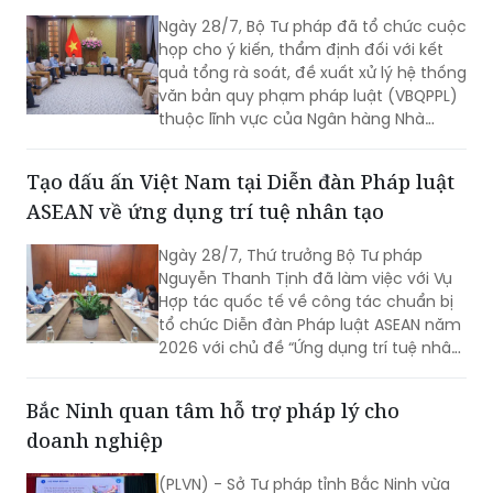
Ngày 28/7, Bộ Tư pháp đã tổ chức cuộc
họp cho ý kiến, thẩm định đối với kết
quả tổng rà soát, đề xuất xử lý hệ thống
văn bản quy phạm pháp luật (VBQPPL)
thuộc lĩnh vực của Ngân hàng Nhà
nước Việt Nam (NHNN). Phó Cục trưởng
Cục Pháp luật dân sự - kinh tế Nguyễn
Tạo dấu ấn Việt Nam tại Diễn đàn Pháp luật
Chi Lan chủ trì cuộc họp.
ASEAN về ứng dụng trí tuệ nhân tạo
Ngày 28/7, Thứ trưởng Bộ Tư pháp
Nguyễn Thanh Tịnh đã làm việc với Vụ
Hợp tác quốc tế về công tác chuẩn bị
tổ chức Diễn đàn Pháp luật ASEAN năm
2026 với chủ đề “Ứng dụng trí tuệ nhân
tạo (AI) trong công tác xây dựng và thi
hành pháp luật trong kỷ nguyên số”.
Bắc Ninh quan tâm hỗ trợ pháp lý cho
doanh nghiệp
(PLVN) - Sở Tư pháp tỉnh Bắc Ninh vừa