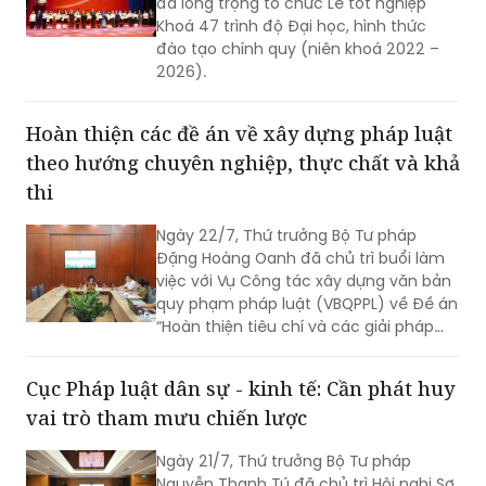
đã long trọng tổ chức Lễ tốt nghiệp
Khoá 47 trình độ Đại học, hình thức
đào tạo chính quy (niên khoá 2022 –
2026).
Hoàn thiện các đề án về xây dựng pháp luật
theo hướng chuyên nghiệp, thực chất và khả
thi
Ngày 22/7, Thứ trưởng Bộ Tư pháp
Đặng Hoàng Oanh đã chủ trì buổi làm
việc với Vụ Công tác xây dựng văn bản
quy phạm pháp luật (VBQPPL) về Đề án
“Hoàn thiện tiêu chí và các giải pháp
nâng cao chất lượng đội ngũ người làm
công tác xây dựng thể chế, pháp luật”;
Cục Pháp luật dân sự - kinh tế: Cần phát huy
Quyết định của Thủ tướng Chính phủ
vai trò tham mưu chiến lược
về Đề án thực hiện soạn thảo VBQPPL
tập trung, chuyên nghiệp; tình hình
Ngày 21/7, Thứ trưởng Bộ Tư pháp
triển khai Quyết định số 1205/QĐ-TTg
Nguyễn Thanh Tú đã chủ trì Hội nghị Sơ
ngày 06/7/2026 của Thủ tướng Chính