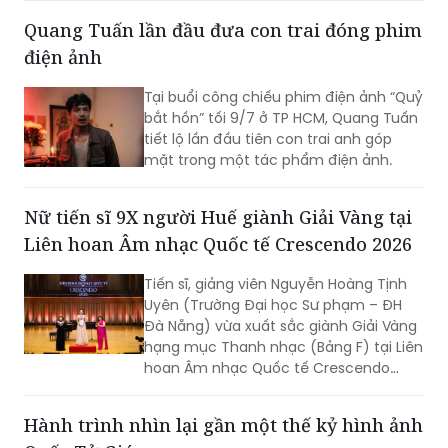
điện ảnh
Tại buổi công chiếu phim điện ảnh “Quỷ
bắt hồn” tối 9/7 ở TP HCM, Quang Tuấn
tiết lộ lần đầu tiên con trai anh góp
mặt trong một tác phẩm điện ảnh.
Nữ tiến sĩ 9X người Huế giành Giải Vàng tại
Liên hoan Âm nhạc Quốc tế Crescendo 2026
Tiến sĩ, giảng viên Nguyễn Hoàng Tịnh
Uyên (Trường Đại học Sư phạm – ĐH
Đà Nẵng) vừa xuất sắc giành Giải Vàng
hạng mục Thanh nhạc (Bảng F) tại Liên
hoan Âm nhạc Quốc tế Crescendo
2026. Thành tích tiếp tục khẳng định
dấu ấn của nữ tiến sĩ 9X trong lĩnh vực
Hành trình nhìn lại gần một thế kỷ hình ảnh
biểu diễn, nghiên cứu và đào tạo âm
Quốc Tử Giám
nhạc.
Triển lãm "Quốc Tử Giám trong nghệ