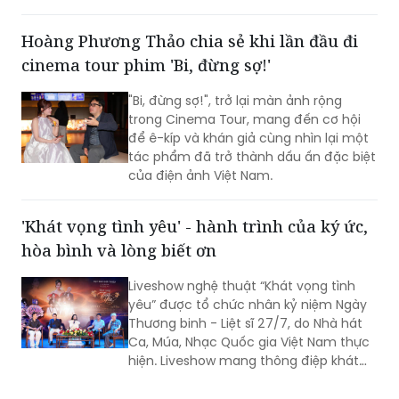
phát triển hùng cường của dân tộc
cinema tour phim 'Bi, đừng sợ!'
trong thời đại mới.
"Bi, đừng sợ!", trở lại màn ảnh rộng
trong Cinema Tour, mang đến cơ hội
để ê-kíp và khán giả cùng nhìn lại một
tác phẩm đã trở thành dấu ấn đặc biệt
của điện ảnh Việt Nam.
'Khát vọng tình yêu' - hành trình của ký ức,
hòa bình và lòng biết ơn
Liveshow nghệ thuật “Khát vọng tình
yêu” được tổ chức nhân kỷ niệm Ngày
Thương binh - Liệt sĩ 27/7, do Nhà hát
Ca, Múa, Nhạc Quốc gia Việt Nam thực
hiện. Liveshow mang thông điệp khát
vọng về tình yêu đôi lứa, hạnh phúc gia
đình, tình yêu con người và quê hương,
đất nước. Đó còn là khát vọng hòa
bình, lòng biết ơn đối với những người