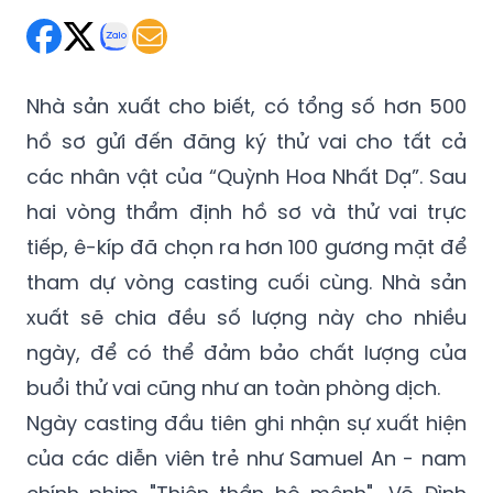
Nhà sản xuất cho biết, có tổng số hơn 500
hồ sơ gửi đến đăng ký thử vai cho tất cả
các nhân vật của “Quỳnh Hoa Nhất Dạ”. Sau
hai vòng thẩm định hồ sơ và thử vai trực
tiếp, ê-kíp đã chọn ra hơn 100 gương mặt để
tham dự vòng casting cuối cùng. Nhà sản
xuất sẽ chia đều số lượng này cho nhiều
ngày, để có thể đảm bảo chất lượng của
buổi thử vai cũng như an toàn phòng dịch.
Ngày casting đầu tiên ghi nhận sự xuất hiện
của các diễn viên trẻ như Samuel An - nam
chính phim "Thiên thần hộ mệnh", Võ Đình
Hiếu, Xuân Phúc, Hồ Thu Anh… cùng nhiều