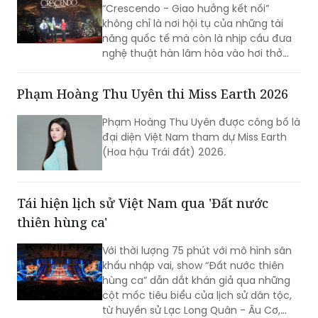
năng quốc tế mà còn là nhịp cầu đưa
nghệ thuật hàn lâm hòa vào hơi thở
cuộc sống, góp phần khẳng định vị thế
TP Sáng tạo của Hà Nội. Đêm nhạc đã
Phạm Hoàng Thu Uyên thi Miss Earth 2026
xóa nhòa khoảng cách giữa âm nhạc
hàn lâm và khán giả, để lại dấu ấn văn
Phạm Hoàng Thu Uyên được công bố là
hóa trong lòng người dân địa phương
đại diện Việt Nam tham dự Miss Earth
cùng du khách thập phương.
(Hoa hậu Trái đất) 2026.
Tái hiện lịch sử Việt Nam qua 'Đất nước
thiên hùng ca'
Với thời lượng 75 phút với mô hình sân
khấu nhập vai, show “Đất nước thiên
hùng ca” dẫn dắt khán giả qua những
cột mốc tiêu biểu của lịch sử dân tộc,
từ huyền sử Lạc Long Quân - Âu Cơ,
thời Hùng Vương dựng nước, các chiến
công giữ nước hào hùng đến khát vọng
Hoàng Phương Thảo chia sẻ khi lần đầu đi