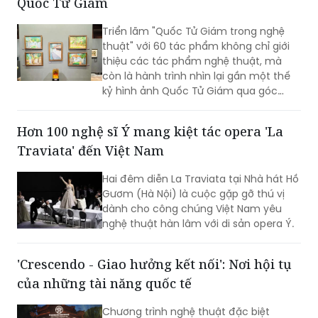
thuật" với 60 tác phẩm không chỉ giới
thiệu các tác phẩm nghệ thuật, mà
còn là hành trình nhìn lại gần một thế
kỷ hình ảnh Quốc Tử Giám qua góc
nhìn của các họa sĩ, kiến trúc sư, nhiếp
ảnh gia và nghệ sĩ thuộc nhiều thế hệ.
Hơn 100 nghệ sĩ Ý mang kiệt tác opera 'La
Traviata' đến Việt Nam
Hai đêm diễn La Traviata tại Nhà hát Hồ
Gươm (Hà Nội) là cuộc gặp gỡ thú vị
dành cho công chúng Việt Nam yêu
nghệ thuật hàn lâm với di sản opera Ý.
'Crescendo - Giao hưởng kết nối': Nơi hội tụ
của những tài năng quốc tế
Chương trình nghệ thuật đặc biệt
“Crescendo - Giao hưởng kết nối”
không chỉ là nơi hội tụ của những tài