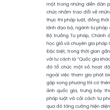
một trong những diễn đàn ph
chức nhằm trao đổi về nhữn
thực thi pháp luật, đồng th
lãnh đạo bộ, ngành tư pháp 
Bộ trưởng Tư pháp, Chánh á
học giả và chuyên gia pháp lý
Đặc biệt, trong thời gian g
với tư cách là “Quốc gia kh
đó tổ chức một số hoạt độ
ngoài việc tham gia phát bi
gặp song phương thì có thêm
ảnh quốc gia, trưng bày th
pháp luật và cải cách tư ph
qua đó tăng cường hiện diện