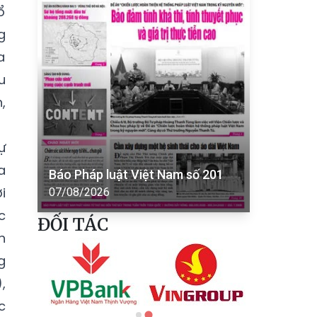
ổ
g
a
u
,
ự
a
Báo Pháp luật Việt Nam số 201
i
07/08/2026
c
ĐỐI TÁC
h
g
,
c