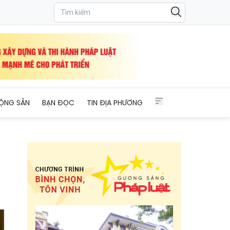
 pháp lý quốc tế Saint Petersburg
ỘNG SẢN
BẠN ĐỌC
TIN ĐỊA PHƯƠNG