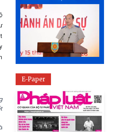
ộ
ư
t
y
n
E-Paper
g
t
à