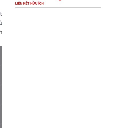
LIÊN KẾT HỮU ÍCH
t
ủ
h