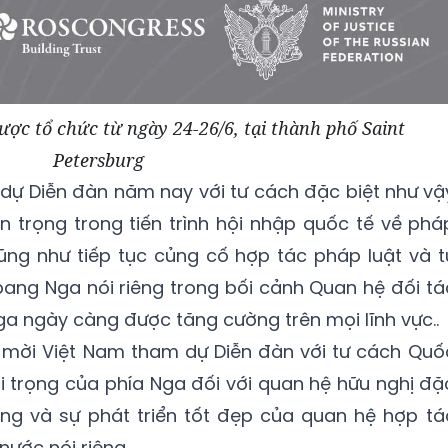
ợc tổ chức từ ngày 24-26/6, tại thành phố Saint
Petersburg
 dự Diễn đàn năm nay với tư cách đặc biệt như vậ
trọng trong tiến trình hội nhập quốc tế về phá
ũng như tiếp tục củng cố hợp tác pháp luật và t
bang Nga nói riêng trong bối cảnh Quan hệ đối tá
Nga ngày càng được tăng cường trên mọi lĩnh vực..
a mời Việt Nam tham dự Diễn đàn với tư cách Quố
oi trọng của phía Nga đối với quan hệ hữu nghị đặ
ung và sự phát triển tốt đẹp của quan hệ hợp tá
nước nói riêng.