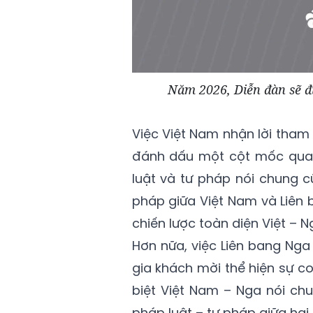
Năm 2026, Diễn đàn sẽ đư
Việc Việt Nam nhận lời tham
đánh dấu một cột mốc quan 
luật và tư pháp nói chung c
pháp giữa Việt Nam và Liên 
chiến lược toàn diện Việt – 
Hơn nữa, việc Liên bang Ng
gia khách mời thể hiện sự c
biệt Việt Nam – Nga nói ch
pháp luật – tư pháp giữa hai 