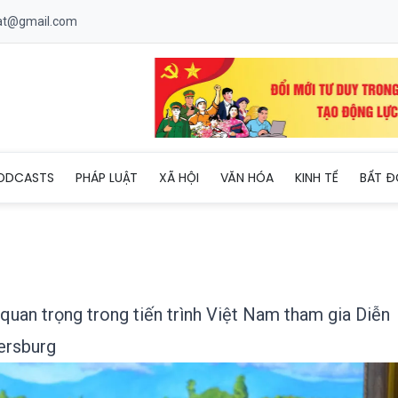
uat@gmail.com
 cột mốc quan trọng trong tiến trình Việt Nam tham gia Diễn đàn
ODCASTS
PHÁP LUẬT
XÃ HỘI
VĂN HÓA
KINH TẾ
BẤT Đ
an trọng trong tiến trình Việt Nam tham gia Diễn
ersburg