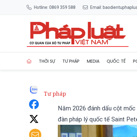
Hotline: 0869 359 588
Email: baodientuphapl
Trang chủ Năm 2026 đánh dấu
THỜI SỰ
TƯ PHÁP
MEDIA
QUỐC TẾ
P
Tư pháp
Năm 2026 đánh dấu cột mốc qu
đàn pháp lý quốc tế Saint Pet