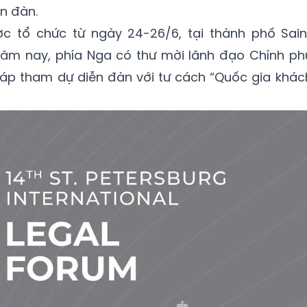
n đàn.
c tổ chức từ ngày 24-26/6, tại thành phố Sain
 Năm nay, phía Nga có thư mời lãnh đạo Chính ph
háp tham dự diễn đàn với tư cách “Quốc gia khác