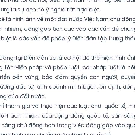
urg là sự kiện có ý nghĩa rất đặc biệt.
 sẽ là hình ảnh về một đất nước Việt Nam chủ động
ch nhiệm, đóng góp tích cực vào các vấn đề chun
biệt là các vấn đề pháp lý Diễn đàn tập trung thả
ộng tại Diễn đàn sẽ là cơ hội để thể hiện hình ản
 tôn Hiến pháp và pháp luật, coi pháp luật là nề
triển bền vững, bảo đảm quyền con người, quyề
ường đầu tư, kinh doanh minh bạch, ổn định, đón
ững của đất nước.
hỉ tham gia và thực hiện các luật chơi quốc tế, m
, có trách nhiệm của cộng đồng quốc tế, sẵn sàn
y càng chủ động hơn trong việc đóng góp vào qu
à định hình các chuẩn mực pháp lý quốc tế.