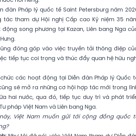
n đàn Pháp lý quốc tế Saint Petersburg năm 202
ng tác tham dự Hội nghị Cấp cao Kỷ niệm 35 nă
 động song phương tại Kazan, Liên bang Nga củ
 Hưng.
ũng đóng góp vào việc truyền tải thông điệp củ
ệc tiếp tục coi trọng và thúc đẩy quan hệ hữu ngh
 chức các hoạt động tại Diễn đàn Pháp lý Quốc t
 cũng sẽ mở ra những cơ hội hợp tác mới trong lĩn
a hai nước, qua đó, tiếp tục duy trì và phát triể
 Tư pháp Việt Nam và Liên bang Nga.
này, Việt Nam muốn gửi tới cộng đồng quốc t
ng?
nh:
Như tôi đã nói, việc Việt Nam tham dự Diễn đà