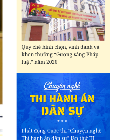
Quy chế bình chọn, vinh danh và
khen thưởng “Gương sáng Pháp
luật” năm 2026
Phát động Cuộc thi “Chuyện nghề
Thi hành án dân sự” lần thứ III