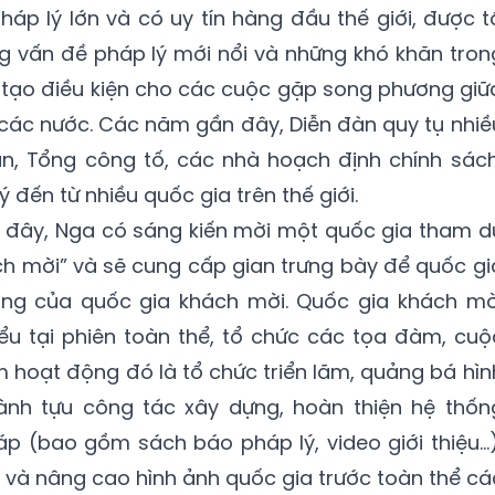
áp lý lớn và có uy tín hàng đầu thế giới, được t
g vấn đề pháp lý mới nổi và những khó khăn tron
ời tạo điều kiện cho các cuộc gặp song phương giữ
các nước. Các năm gần đây, Diễn đàn quy tụ nhiề
n, Tổng công tố, các nhà hoạch định chính sách
 đến từ nhiều quốc gia trên thế giới.
ần đây, Nga có sáng kiến mời một quốc gia tham d
ách mời” và sẽ cung cấp gian trưng bày để quốc gi
ng của quốc gia khách mời. Quốc gia khách mờ
ểu tại phiên toàn thể, tổ chức các tọa đàm, cuộ
 hoạt động đó là tổ chức triển lãm, quảng bá hìn
ành tựu công tác xây dựng, hoàn thiện hệ thốn
áp (bao gồm sách báo pháp lý, video giới thiệu…)
 và nâng cao hình ảnh quốc gia trước toàn thể cá