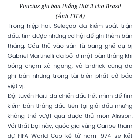
Vinicius ghi bàn thắng thứ 3 cho Brazil
(Ảnh FIFA)
Trong hiệp hai,
Seleçao
đã kiểm soát trận
đấu, tìm được những cơ hội để ghi thêm bàn
thắng. Cầu thủ vào sân từ băng ghế dự bị
Gabriel Martinelli đã bỏ lỡ một bàn thắng khi
bóng chạm xà ngang, và Endrick cũng đã
ghi bàn nhưng trọng tài biên phất cờ báo
việt vị.
Đội tuyển Haiti đã chiến đấu hết mình để tìm
kiếm bàn thắng đầu tiên tại giải đấu nhưng
không thể vượt qua được thủ môn Alisson.
Với thất bại này, quốc gia vùng Caribe tham
dự FIFA World Cup kể từ năm 1974 sẽ kết