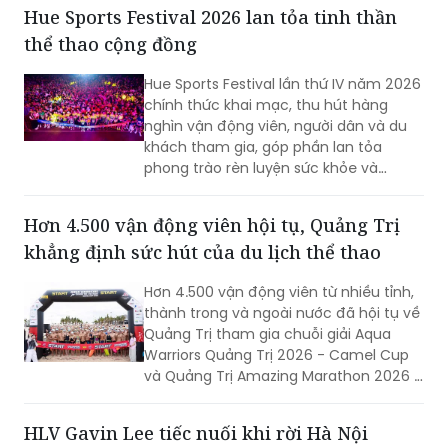
Hue Sports Festival 2026 lan tỏa tinh thần
thể thao cộng đồng
Hue Sports Festival lần thứ IV năm 2026
chính thức khai mạc, thu hút hàng
nghìn vận động viên, người dân và du
khách tham gia, góp phần lan tỏa
phong trào rèn luyện sức khỏe và
quảng bá hình ảnh TP Huế năng động,
giàu bản sắc.
Hơn 4.500 vận động viên hội tụ, Quảng Trị
khẳng định sức hút của du lịch thể thao
Hơn 4.500 vận động viên từ nhiều tỉnh,
thành trong và ngoài nước đã hội tụ về
Quảng Trị tham gia chuỗi giải Aqua
Warriors Quảng Trị 2026 - Camel Cup
và Quảng Trị Amazing Marathon 2026 -
Camel Cup. Sự kiện không chỉ tạo nên
ngày hội của những người yêu thể thao
HLV Gavin Lee tiếc nuối khi rời Hà Nội
sức bền mà còn góp phần quảng bá