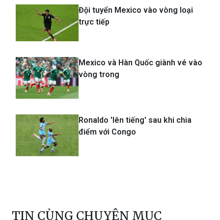
Đội tuyển Mexico vào vòng loại
trực tiếp
Mexico và Hàn Quốc giành vé vào
vòng trong
Ronaldo 'lên tiếng' sau khi chia
điểm với Congo
TIN CÙNG CHUYÊN MỤC