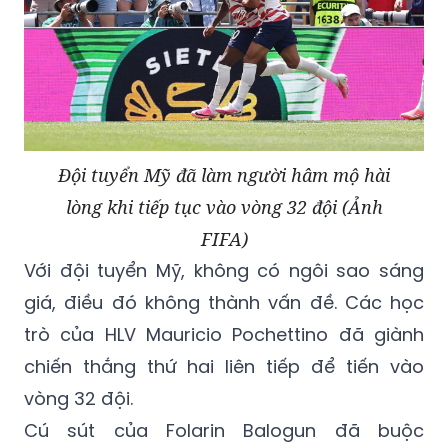
Đội tuyển Mỹ đã làm người hâm mộ hài
lòng khi tiếp tục vào vòng 32 đội (Ảnh
FIFA)
Với đội tuyển Mỹ, không có ngôi sao sáng
giá, điều đó không thành vấn đề. Các học
trò của HLV Mauricio Pochettino đã giành
chiến thắng thứ hai liên tiếp để tiến vào
vòng 32 đội.
Cú sút của Folarin Balogun đã buộc