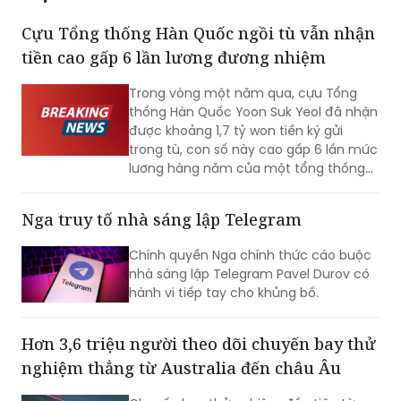
Cựu Tổng thống Hàn Quốc ngồi tù vẫn nhận
tiền cao gấp 6 lần lương đương nhiệm
Trong vòng một năm qua, cựu Tổng
thống Hàn Quốc Yoon Suk Yeol đã nhận
được khoảng 1,7 tỷ won tiền ký gửi
trong tù, con số này cao gấp 6 lần mức
lương hàng năm của một tổng thống
đương nhiệm. Không những vậy, cựu Đệ
nhất phu nhân Kim Keon-hee cũng ghi
Nga truy tố nhà sáng lập Telegram
nhận mức tiền ký gửi lên tới khoảng 170
triệu won, trở thành phạm nhân nhận
Chính quyền Nga chính thức cáo buộc
được nhiều tiền nhất tại Trại tạm giam
nhà sáng lập Telegram Pavel Durov có
miền Nam Seoul.
hành vi tiếp tay cho khủng bố.
Hơn 3,6 triệu người theo dõi chuyến bay thử
nghiệm thẳng từ Australia đến châu Âu