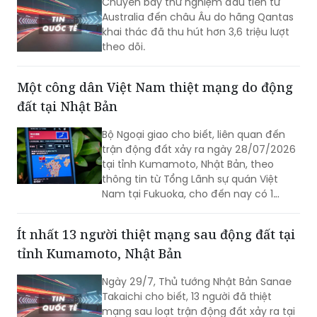
Chuyến bay thử nghiệm đầu tiên từ
Australia đến châu Âu do hãng Qantas
khai thác đã thu hút hơn 3,6 triệu lượt
theo dõi.
Một công dân Việt Nam thiệt mạng do động
đất tại Nhật Bản
Bộ Ngoại giao cho biết, liên quan đến
trận động đất xảy ra ngày 28/07/2026
tại tỉnh Kumamoto, Nhật Bản, theo
thông tin từ Tổng Lãnh sự quán Việt
Nam tại Fukuoka, cho đến nay có 1
công dân Việt Nam thiệt mạng và một
số công dân Việt Nam bị thương trong
Ít nhất 13 người thiệt mạng sau động đất tại
trận động đất.
tỉnh Kumamoto, Nhật Bản
Ngày 29/7, Thủ tướng Nhật Bản Sanae
Takaichi cho biết, 13 người đã thiệt
mạng sau loạt trận động đất xảy ra tại