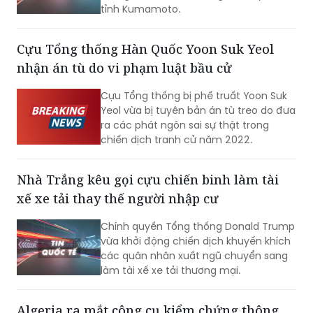
tỉnh Kumamoto.
Cựu Tổng thống Hàn Quốc Yoon Suk Yeol
nhận án tù do vi phạm luật bầu cử
Cựu Tổng thống bị phế truất Yoon Suk
Yeol vừa bị tuyên bản án tù treo do đưa
ra các phát ngôn sai sự thật trong
chiến dịch tranh cử năm 2022.
Nhà Trắng kêu gọi cựu chiến binh làm tài
xế xe tải thay thế người nhập cư
Chính quyền Tổng thống Donald Trump
vừa khởi động chiến dịch khuyến khích
các quân nhân xuất ngũ chuyển sang
làm tài xế xe tải thương mại.
Algeria ra mắt công cụ kiểm chứng thông