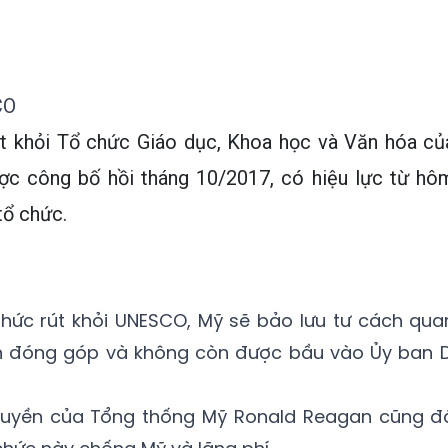
CO
út khỏi Tổ chức Giáo dục, Khoa học và Văn hóa củ
c công bố hồi tháng 10/2017, có hiệu lực từ hô
tổ chức.
 thức rút khỏi UNESCO, Mỹ sẽ bảo lưu tư cách qua
n đóng góp và không còn được bầu vào Ủy ban D
 quyền của Tổng thống Mỹ Ronald Reagan cũng đ