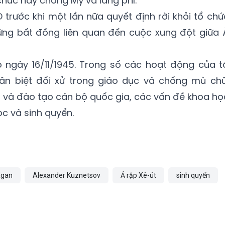
chức này chống Mỹ và lãng phí.
 trước khi một lần nữa quyết định rời khỏi tổ chứ
hững bất đồng liên quan đến cuộc xung đột giữa 
ngày 16/11/1945. Trong số các hoạt động của t
ân biệt đối xử trong giáo dục và chống mù chữ
 và đào tạo cán bộ quốc gia, các vấn đề khoa họ
ọc và sinh quyển.
agan
Alexander Kuznetsov
Ả rập Xê-út
sinh quyển