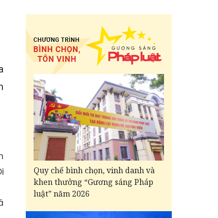
a
m
n
Quy chế bình chọn, vinh danh và
i
khen thưởng “Gương sáng Pháp
luật” năm 2026
ã