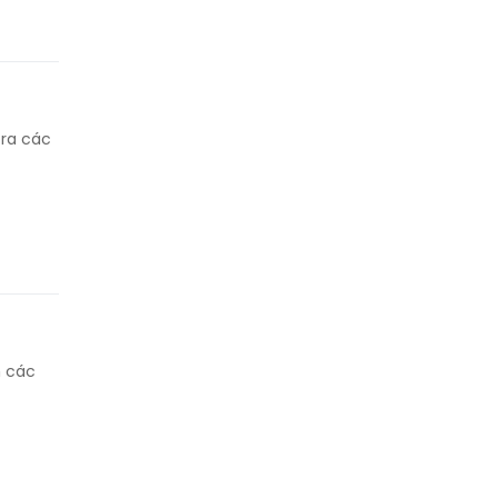
 ra các
h các