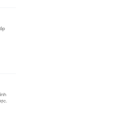
cấp
ính
ợc.