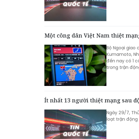
Một công dân Việt Nam thiệt mạng
Bộ Ngoại giao 
Kumamoto, Nhật
đến nay có 1 c
trong trận độn
Ít nhất 13 người thiệt mạng sau 
Ngày 29/7, Thủ
loạt trận động