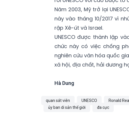
rời UNESCO với cáo buộc tổ 
Năm 2003, Mỹ trở lại UNESCO
này vào tháng 10/2017 vì n
rập Xê-út và Israel.
UNESCO được thành lập vào 
chức này có việc chống ph
nghiên cứu văn hóa quốc gia
xã hội, địa chất, hải dương h
Hà Dung
quan sát viên
UNESCO
Ronald Re
ủy ban di sản thế giới
đa cực