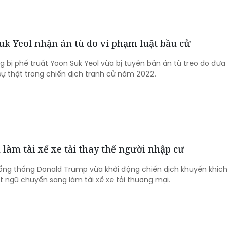
k Yeol nhận án tù do vi phạm luật bầu cử
 bị phế truất Yoon Suk Yeol vừa bị tuyên bản án tù treo do đưa
sự thật trong chiến dịch tranh cử năm 2022.
làm tài xế xe tải thay thế người nhập cư
ổng thống Donald Trump vừa khởi động chiến dịch khuyến khíc
 ngũ chuyển sang làm tài xế xe tải thương mại.