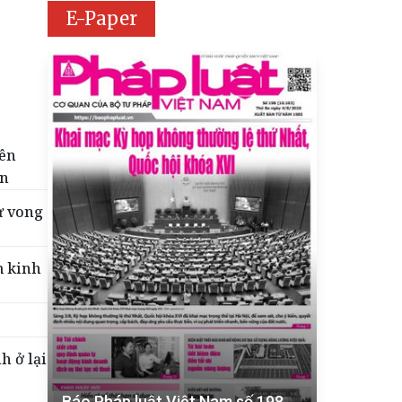
E-Paper
tên
ển
ử vong
m kinh
h ở lại
Báo Pháp luật Việt Nam số 198