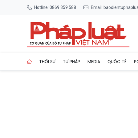
Hotline: 0869 359 588
Email: baodientuphapl
Trang chủ Mỹ chính thức rú
THỜI SỰ
TƯ PHÁP
MEDIA
QUỐC TẾ
P