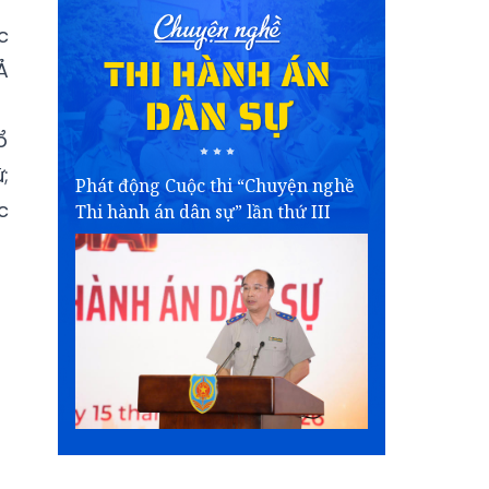
c
Ả
ổ
;
Phát động Cuộc thi “Chuyện nghề
c
Thi hành án dân sự” lần thứ III