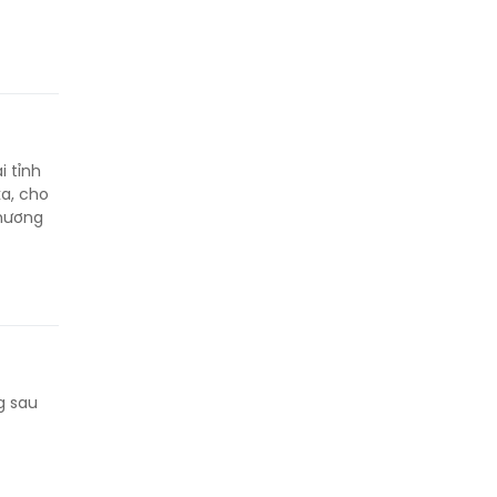
i tỉnh
a, cho
thương
g sau