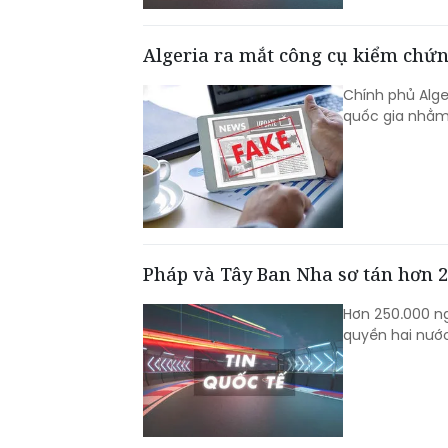
Algeria ra mắt công cụ kiểm chứn
Chính phủ Alge
quốc gia nhằm 
Pháp và Tây Ban Nha sơ tán hơn 2
Hơn 250.000 ng
quyền hai nướ