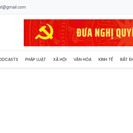
uat@gmail.com
t khỏi UNESCO
ODCASTS
PHÁP LUẬT
XÃ HỘI
VĂN HÓA
KINH TẾ
BẤT Đ