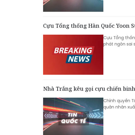
Cựu Tổng thống Hàn Quốc Yoon Su
Cựu Tổng thống
phát ngôn sai 
Nhà Trắng kêu gọi cựu chiến binh 
Chính quyền T
quân nhân xuất