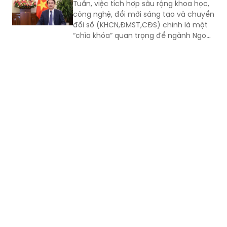
Tuấn, việc tích hợp sâu rộng khoa học,
công nghệ, đổi mới sáng tạo và chuyển
đổi số (KHCN,ĐMST,CĐS) chính là một
“chìa khóa” quan trọng để ngành Ngoại
giao đi đầu, đóng vai trò kiến tạo trong
quá trình hội nhập quốc tế sâu rộng và
toàn diện.