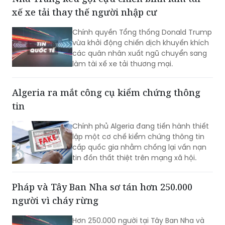
xế xe tải thay thế người nhập cư
Chính quyền Tổng thống Donald Trump
vừa khởi động chiến dịch khuyến khích
các quân nhân xuất ngũ chuyển sang
làm tài xế xe tải thương mại.
Algeria ra mắt công cụ kiểm chứng thông
tin
Chính phủ Algeria đang tiến hành thiết
lập một cơ chế kiểm chứng thông tin
cấp quốc gia nhằm chống lại vấn nạn
tin đồn thất thiệt trên mạng xã hội.
Pháp và Tây Ban Nha sơ tán hơn 250.000
người vì cháy rừng
Hơn 250.000 người tại Tây Ban Nha và