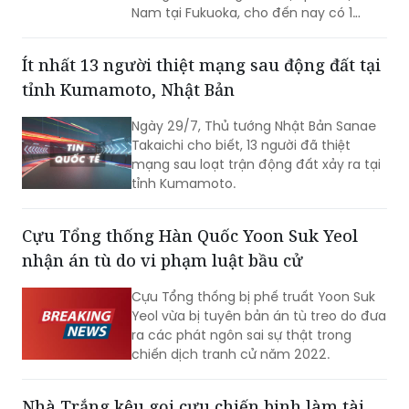
Nam tại Fukuoka, cho đến nay có 1
công dân Việt Nam thiệt mạng và một
số công dân Việt Nam bị thương trong
Ít nhất 13 người thiệt mạng sau động đất tại
trận động đất.
tỉnh Kumamoto, Nhật Bản
Ngày 29/7, Thủ tướng Nhật Bản Sanae
Takaichi cho biết, 13 người đã thiệt
mạng sau loạt trận động đất xảy ra tại
tỉnh Kumamoto.
Cựu Tổng thống Hàn Quốc Yoon Suk Yeol
nhận án tù do vi phạm luật bầu cử
Cựu Tổng thống bị phế truất Yoon Suk
Yeol vừa bị tuyên bản án tù treo do đưa
ra các phát ngôn sai sự thật trong
chiến dịch tranh cử năm 2022.
Nhà Trắng kêu gọi cựu chiến binh làm tài