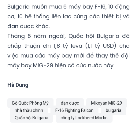
Bulgaria muốn mua 6 máy bay F-16, 10 động
cơ, 10 hệ thống liên lạc cùng các thiết bị và
đạn dược khác.
Tháng 6 năm ngoái, Quốc hội Bulgaria đã
chấp thuận chi 1,8 tỷ leva (1,1 tỷ USD) cho
việc mua các máy bay mới để thay thế đội
máy bay MiG-29 hiện có của nước này.
Hà Dung
Bộ Quốc Phòng Mỹ
đạn dược
Mikoyan MiG-29
nhà thầu chính
F-16 Fighting Falcon
bulgaria
Quốc hội Bulgaria
công ty Lockheed Martin