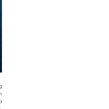
g
n
a