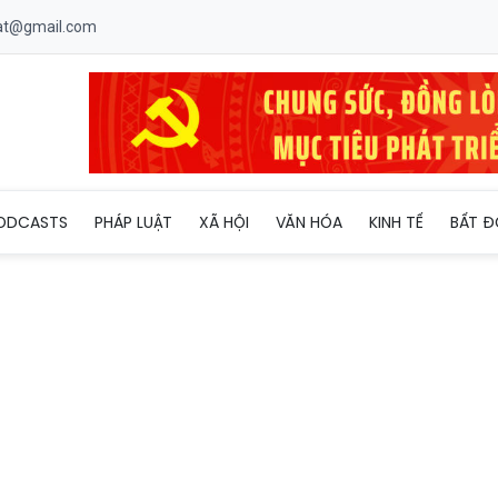
uat@gmail.com
ovietnam tiến sâu vào chuỗi giá trị năng lượng toàn cầu
ODCASTS
PHÁP LUẬT
XÃ HỘI
VĂN HÓA
KINH TẾ
BẤT Đ