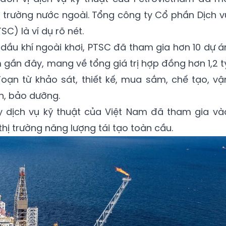
ị trường nước ngoài. Tổng công ty Cổ phần Dịch v
SC) là ví dụ rõ nét.
 dầu khí ngoài khơi, PTSC đã tham gia hơn 10 dự á
 gần đây, mang về tổng giá trị hợp đồng hơn 1,2 t
oạn từ khảo sát, thiết kế, mua sắm, chế tạo, vậ
h, bảo dưỡng.
 dịch vụ kỹ thuật của Việt Nam đã tham gia và
thị trường năng lượng tái tạo toàn cầu.