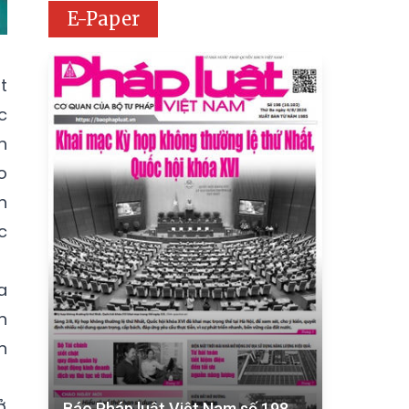
E-Paper
t
c
h
o
h
c
a
n
n
ở
Báo Pháp luật Việt Nam số 198