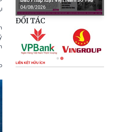
04/08/2026
ụ
ĐỐI TÁC
n
ỷ
n
LIÊN KẾT HỮU ÍCH
o