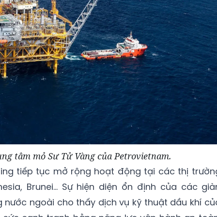
rung tâm mỏ Sư Tử Vàng của Petrovietnam.
lling tiếp tục mở rộng hoạt động tại các thị trườn
esia, Brunei... Sự hiện diện ổn định của các già
g nước ngoài cho thấy dịch vụ kỹ thuật dầu khí củ