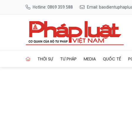
Hotline: 0869 359 588
Email: baodientuphapl
Trang chủ Mũi nhọn đưa Petr
THỜI SỰ
TƯ PHÁP
MEDIA
QUỐC TẾ
P