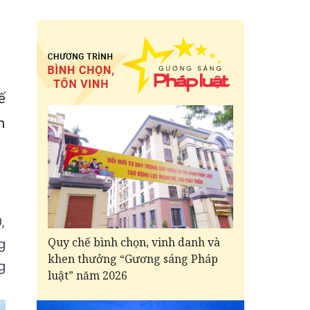
ế
m
,
Quy chế bình chọn, vinh danh và
g
khen thưởng “Gương sáng Pháp
g
luật” năm 2026