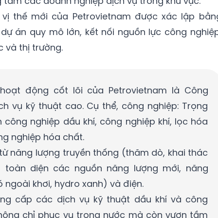
g tầm các doanh nghiệp dịch vụ trong khu vực.
 vị thế mới của Petrovietnam được xác lập bằn
dự án quy mô lớn, kết nối nguồn lực công nghiệp
 và thị trường.
 hoạt động cốt lõi của Petrovietnam là Công
ch vụ kỹ thuật cao. Cụ thể, công nghiệp: Trọng
 công nghiệp dầu khí, công nghiệp khí, lọc hóa
g nghiệp hóa chất.
từ năng lượng truyền thống (thăm dò, khai thác
ển toàn diện các nguồn năng lượng mới, năng
ó ngoài khơi, hydro xanh) và điện.
ung cấp các dịch vụ kỹ thuật dầu khí và công
không chỉ phục vụ trong nước mà còn vươn tầm