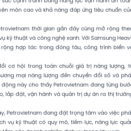
rì sức cạnh tranh bằng năng lực vận hành an toàn
huyên môn cao và khả năng đáp ứng tiêu chuẩn củ
trovietnam thời gian gần đây cũng mở rộng the
h vụ kỹ thuật và công nghệ xanh. Với Samsung Heav
 rộng hợp tác trong đóng tàu, công trình biển v
đổi cơ hội trong toàn chuỗi giá trị năng lượng, t
thương mại năng lượng đến chuyển đổi số và phá
ển động này cho thấy Petrovietnam đang từng bướ
o, lắp đặt, vận hành và quản trị dự án ra thị trườn
ày, Petrovietnam đang đặt trọng tâm vào việc phá
ịch vụ kỹ thuật có quy mô, tiềm lực, năng lực quả