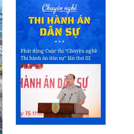
Phát động Cuộc thi “Chuyện nghề
Thi hành án dân sự” lần thứ III