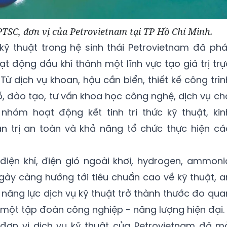
PTSC, đơn vị của Petrovietnam tại TP Hồ Chí Minh.
kỹ thuật trong hệ sinh thái Petrovietnam đã phá
ạt động dầu khí thành một lĩnh vực tạo giá trị trự
Từ dịch vụ khoan, hậu cần biển, thiết kế công trìn
ố, đào tạo, tư vấn khoa học công nghệ, dịch vụ ch
 nhóm hoạt động kết tinh tri thức kỹ thuật, kin
n trị an toàn và khả năng tổ chức thực hiện cá
 điện khí, điện gió ngoài khơi, hydrogen, ammoni
ngày càng hướng tới tiêu chuẩn cao về kỹ thuật, a
, năng lực dịch vụ kỹ thuật trở thành thước đo qua
 một tập đoàn công nghiệp - năng lượng hiện đại.
đơn vị dịch vụ kỹ thuật của Petrovietnam đã m