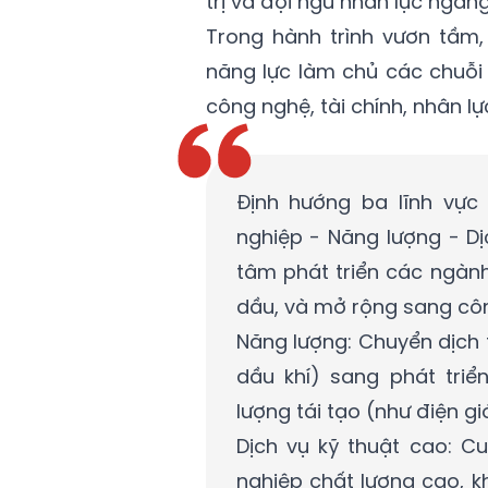
trị và đội ngũ nhân lực ngan
Trong hành trình vươn tầm,
năng lực làm chủ các chuỗi 
công nghệ, tài chính, nhân lực
Định hướng ba lĩnh vực
nghiệp - Năng lượng - Dị
tâm phát triển các ngành
dầu, và mở rộng sang côn
Năng lượng: Chuyển dịch 
dầu khí) sang phát tri
lượng tái tạo (như điện gi
Dịch vụ kỹ thuật cao: C
nghiệp chất lượng cao, 