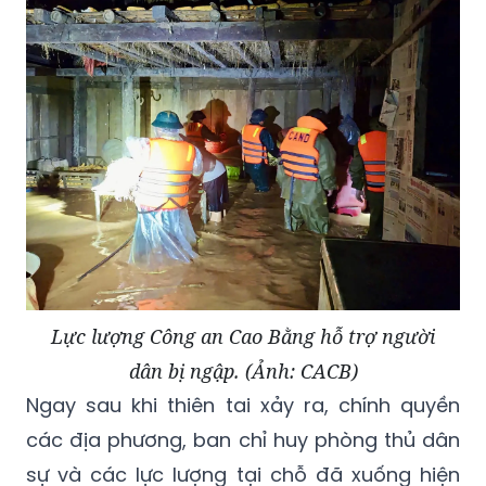
Lực lượng Công an Cao Bằng hỗ trợ người
dân bị ngập. (Ảnh: CACB)
Ngay sau khi thiên tai xảy ra, chính quyền
các địa phương, ban chỉ huy phòng thủ dân
sự và các lực lượng tại chỗ đã xuống hiện