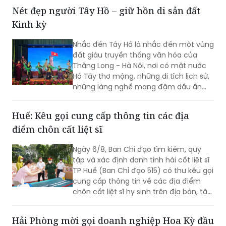
thông (TTATGT). Các lỗi vi phạm phổ
Nét đẹp người Tây Hồ – giữ hồn di sản đất
biến tập trung vào hành vi chạy quá
Kinh kỳ
tốc độ và không chấp hành tín hiệu
đèn giao thông.
Nhắc đến Tây Hồ là nhắc đến một vùng
đất giàu truyền thống văn hóa của
Thăng Long - Hà Nội, nơi có mặt nước
Hồ Tây thơ mộng, những di tích lịch sử,
những làng nghề mang đậm dấu ấn
dân gian và những con người luôn biết
trân trọng, gìn giữ các giá trị văn hóa
Huế: Kêu gọi cung cấp thông tin các địa
nghìn năm văn hiến.
điểm chôn cất liệt sĩ
Ngày 6/8, Ban Chỉ đạo tìm kiếm, quy
tập và xác định danh tính hài cốt liệt sĩ
TP Huế (Ban Chỉ đạo 515) có thư kêu gọi
cung cấp thông tin về các địa điểm
chôn cất liệt sĩ hy sinh trên địa bàn, tập
trung tại khu vực đèo Phước Tượng,
đèo Hải Vân (xã Chân Mây - Lăng Cô)
Hải Phòng mời gọi doanh nghiệp Hoa Kỳ đầu
và khu vực sông Truồi (xã Lộc An).