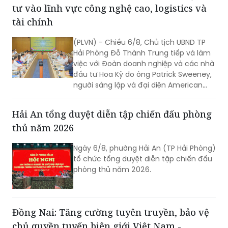
tư vào lĩnh vực công nghệ cao, logistics và
tài chính
(PLVN) - Chiều 6/8, Chủ tịch UBND TP
Hải Phòng Đỗ Thành Trung tiếp và làm
việc với Đoàn doanh nghiệp và các nhà
đầu tư Hoa Kỳ do ông Patrick Sweeney,
người sáng lập và đại diện American
Kestrel Global Strategies Group làm
Trưởng đoàn đến thăm, làm việc và
Hải An tổng duyệt diễn tập chiến đấu phòng
tìm hiểu cơ hội đầu tư tại Hải Phòng.
thủ năm 2026
Ngày 6/8, phường Hải An (TP Hải Phòng)
tổ chức tổng duyệt diễn tập chiến đấu
phòng thủ năm 2026.
Đồng Nai: Tăng cường tuyên truyền, bảo vệ
chủ quyền tuyến biên giới Việt Nam -