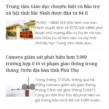
Trung tâm Giáo dục chuyên biệt và Bảo trợ
xã hội tỉnh Bắc Ninh được đầu tư 84 tỉ
(PLVN) - UBND tỉnh Bắc Ninh vừa ban
hành Quyết định số 1070/QĐ-UBND phê
duyệt chủ trương đầu tư Dự án cải tạo,
sửa chữa trụ sở làm việc và xây mới
nhà lớp học Trung tâm Giáo dục
chuyên biệt và Bảo trợ xã hội tỉnh, với
tổng mức đầu tư dự kiến hơn 84 tỷ
Camera giám sát phát hiện hơn 3.000
đồng.
trường hợp ô tô vi phạm giao thông trong
tháng 7trên địa bàn tỉnh Phú Thọ
Trong tháng 7/2026, thông qua hệ
thống camera giám sát giao thông,
Phòng Cảnh sát giao thông (CSGT)
Công an tỉnh Phú Thọ đã phát hiện và
gửi thông báo xử lý đối với 3.055 trường
hợp ô tô vi phạm trật tự an toàn giao